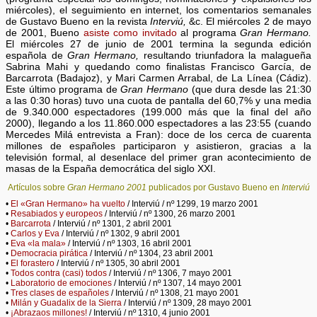
miércoles), el seguimiento en internet, los comentarios semanales
de Gustavo Bueno en la revista
Interviú,
&c. El miércoles 2 de mayo
de 2001, Bueno
asiste como invitado
al programa
Gran Hermano.
El miércoles 27 de junio de 2001 termina la segunda edición
española de
Gran Hermano,
resultando triunfadora la malagueña
Sabrina Mahi y quedando como finalistas Francisco García, de
Barcarrota (Badajoz), y Mari Carmen Arrabal, de La Línea (Cádiz).
Este último programa de
Gran Hermano
(que dura desde las 21:30
a las 0:30 horas) tuvo una cuota de pantalla del 60,7% y una media
de 9.340.000 espectadores (199.000 más que la final del año
2000), llegando a los 11.860.000 espectadores a las 23:55 (cuando
Mercedes Milá entrevista a Fran): doce de los cerca de cuarenta
millones de españoles participaron y asistieron, gracias a la
televisión formal, al desenlace del primer gran acontecimiento de
masas de la España democrática del siglo XXI.
Artículos sobre
Gran Hermano 2001
publicados por Gustavo Bueno en
Interviú
•
El «Gran Hermano» ha vuelto
/ Interviú / nº 1299, 19 marzo 2001
•
Resabiados y europeos
/ Interviú / nº 1300, 26 marzo 2001
•
Barcarrota
/ Interviú / nº 1301, 2 abril 2001
•
Carlos y Eva
/ Interviú / nº 1302, 9 abril 2001
•
Eva «la mala»
/ Interviú / nº 1303, 16 abril 2001
•
Democracia pirática
/ Interviú / nº 1304, 23 abril 2001
•
El forastero
/ Interviú / nº 1305, 30 abril 2001
•
Todos contra (casi) todos
/ Interviú / nº 1306, 7 mayo 2001
•
Laboratorio de emociones
/ Interviú / nº 1307, 14 mayo 2001
•
Tres clases de españoles
/ Interviú / nº 1308, 21 mayo 2001
•
Milán y Guadalix de la Sierra
/ Interviú / nº 1309, 28 mayo 2001
•
¡Abrazaos millones!
/ Interviú / nº 1310, 4 junio 2001