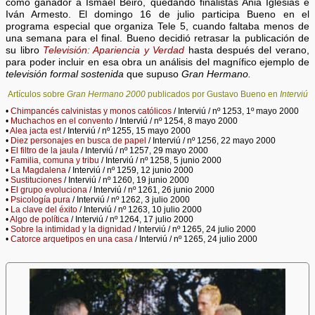
como ganador a Ismael Beiro, quedando finalistas Ania Iglesias e
Iván Armesto. El domingo 16 de julio participa Bueno en el
programa especial que organiza Tele 5, cuando faltaba menos de
una semana para el final. Bueno decidió retrasar la publicación de
su libro
Televisión: Apariencia y Verdad
hasta después del verano,
para poder incluir en esa obra un análisis del magnífico ejemplo de
televisión formal sostenida
que supuso
Gran Hermano.
Artículos sobre
Gran Hermano 2000
publicados por Gustavo Bueno en
Interviú
•
Chimpancés calvinistas y monos católicos
/ Interviú / nº 1253, 1º mayo 2000
•
Muchachos en el convento
/ Interviú / nº 1254, 8 mayo 2000
•
Alea jacta est
/ Interviú / nº 1255, 15 mayo 2000
•
Diez personajes en busca de papel
/ Interviú / nº 1256, 22 mayo 2000
•
El filtro de la jaula
/ Interviú / nº 1257, 29 mayo 2000
•
Familia, comuna y tribu
/ Interviú / nº 1258, 5 junio 2000
•
La Magdalena
/ Interviú / nº 1259, 12 junio 2000
•
Sustituciones
/ Interviú / nº 1260, 19 junio 2000
•
El grupo evoluciona
/ Interviú / nº 1261, 26 junio 2000
•
Psicología pura
/ Interviú / nº 1262, 3 julio 2000
•
La clave del éxito
/ Interviú / nº 1263, 10 julio 2000
•
Algo de política
/ Interviú / nº 1264, 17 julio 2000
•
Sobre la intimidad y la dignidad
/ Interviú / nº 1265, 24 julio 2000
•
Catorce arquetipos en una casa
/ Interviú / nº 1265, 24 julio 2000