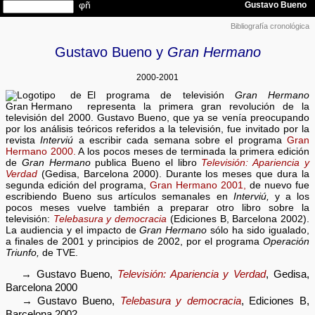
Bibliografía cronológica
Gustavo Bueno y
Gran Hermano
2000-2001
El programa de televisión
Gran Hermano
representa la primera gran revolución de la
televisión del 2000. Gustavo Bueno, que ya se venía preocupando
por los análisis teóricos referidos a la televisión, fue invitado por la
revista
Interviú
a escribir cada semana sobre el programa
Gran
Hermano 2000.
A los pocos meses de terminada la primera edición
de
Gran Hermano
publica Bueno el libro
Televisión: Apariencia y
Verdad
(Gedisa, Barcelona 2000). Durante los meses que dura la
segunda edición del programa,
Gran Hermano 2001,
de nuevo fue
escribiendo Bueno sus artículos semanales en
Interviú,
y a los
pocos meses vuelve también a preparar otro libro sobre la
televisión:
Telebasura y democracia
(Ediciones B, Barcelona 2002).
La audiencia y el impacto de
Gran Hermano
sólo ha sido igualado,
a finales de 2001 y principios de 2002, por el programa
Operación
Triunfo,
de TVE.
→ Gustavo Bueno,
Televisión: Apariencia y Verdad
, Gedisa,
Barcelona 2000
→ Gustavo Bueno,
Telebasura y democracia
, Ediciones B,
Barcelona 2002