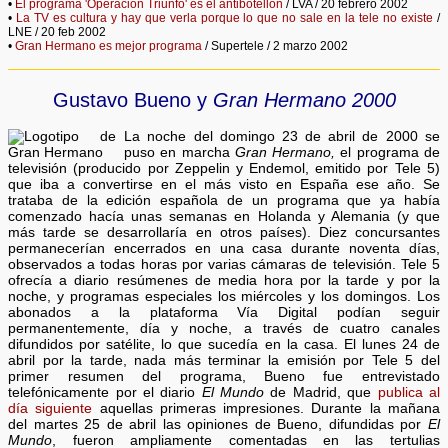
•
El programa 'Operación Triunfo' es el antibotellón
/ LVA / 20 febrero 2002
•
La TV es cultura y hay que verla porque lo que no sale en la tele no existe
/
LNE / 20 feb 2002
•
Gran Hermano es mejor programa
/ Supertele / 2 marzo 2002
Gustavo Bueno y
Gran Hermano 2000
La noche del domingo 23 de abril de 2000 se
puso en marcha
Gran Hermano,
el programa de
televisión (producido por Zeppelin y Endemol, emitido por Tele 5)
que iba a convertirse en el más visto en España ese año. Se
trataba de la edición española de un programa que ya había
comenzado hacía unas semanas en Holanda y Alemania (y que
más tarde se desarrollaría en otros países). Diez concursantes
permanecerían encerrados en una casa durante noventa días,
observados a todas horas por varias cámaras de televisión. Tele 5
ofrecía a diario resúmenes de media hora por la tarde y por la
noche, y programas especiales los miércoles y los domingos. Los
abonados a la plataforma Vía Digital podían seguir
permanentemente, día y noche, a través de cuatro canales
difundidos por satélite, lo que sucedía en la casa. El lunes 24 de
abril por la tarde, nada más terminar la emisión por Tele 5 del
primer resumen del programa, Bueno fue entrevistado
telefónicamente por el diario
El Mundo
de Madrid, que
publica al
día siguiente
aquellas primeras impresiones. Durante la mañana
del martes 25 de abril las opiniones de Bueno, difundidas por
El
Mundo
, fueron ampliamente comentadas en las tertulias