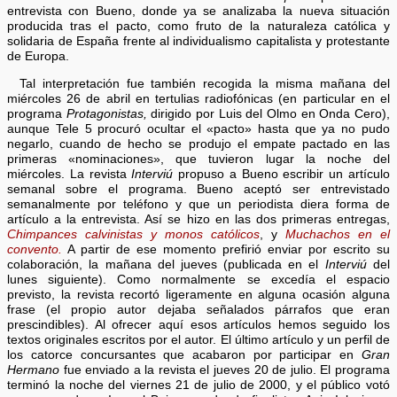
entrevista con Bueno, donde ya se analizaba la nueva situación
producida tras el pacto, como fruto de la naturaleza católica y
solidaria de España frente al individualismo capitalista y protestante
de Europa.
Tal interpretación fue también recogida la misma mañana del
miércoles 26 de abril en tertulias radiofónicas (en particular en el
programa
Protagonistas,
dirigido por Luis del Olmo en Onda Cero),
aunque Tele 5 procuró ocultar el «pacto» hasta que ya no pudo
negarlo, cuando de hecho se produjo el empate pactado en las
primeras «nominaciones», que tuvieron lugar la noche del
miércoles. La revista
Interviú
propuso a Bueno escribir un artículo
semanal sobre el programa. Bueno aceptó ser entrevistado
semanalmente por teléfono y que un periodista diera forma de
artículo a la entrevista. Así se hizo en las dos primeras entregas,
Chimpances calvinistas y monos católicos
, y
Muchachos en el
convento.
A partir de ese momento prefirió enviar por escrito su
colaboración, la mañana del jueves (publicada en el
Interviú
del
lunes siguiente). Como normalmente se excedía el espacio
previsto, la revista recortó ligeramente en alguna ocasión alguna
frase (el propio autor dejaba señalados párrafos que eran
prescindibles). Al ofrecer aquí esos artículos hemos seguido los
textos originales escritos por el autor. El último artículo y un perfil de
los catorce concursantes que acabaron por participar en
Gran
Hermano
fue enviado a la revista el jueves 20 de julio. El programa
terminó la noche del viernes 21 de julio de 2000, y el público votó