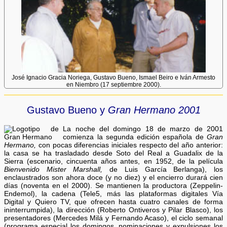
José Ignacio Gracia Noriega, Gustavo Bueno, Ismael Beiro e Iván Armesto
en Niembro (17 septiembre 2000).
Gustavo Bueno y
Gran Hermano 2001
La noche del domingo 18 de marzo de 2001
comienza la segunda edición española de
Gran
Hermano,
con pocas diferencias iniciales respecto del año anterior:
la casa se ha trasladado desde Soto del Real a Guadalix de la
Sierra (escenario, cincuenta años antes, en 1952, de la película
Bienvenido Mister Marshall,
de Luis García Berlanga), los
enclaustrados son ahora doce (y no diez) y el encierro durará cien
días (noventa en el 2000). Se mantienen la productora (Zeppelin-
Endemol), la cadena (Tele5, más las plataformas digitales Vía
Digital y Quiero TV, que ofrecen hasta cuatro canales de forma
ininterrumpida), la dirección (Roberto Ontiveros y Pilar Blasco), los
presentadores (Mercedes Milá y Fernando Acaso), el ciclo semanal
(programa especial los domingos, nominaciones y expulsiones los