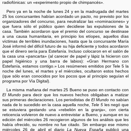
radiofónicas: un «experimento propio de chimpancés».
Pero ya en la noche de lunes 24 y en la madrugada del martes
25 los concursantes habían acordado un pacto, no previsto por los
organizadores del concurso, para neutralizar las «nominaciones» y
que fuera sólo el público quien decidiese las expulsiones de la
casa. También acordaron que el premio del concurso se destinase
a una causa humanitaria, en principio los etíopes, aquellos días
víctimas de terribles inundaciones, hasta que la concursante María
José informó del difícil futuro de su hija deficiente y todos acordaron
que el dinero sería para Estefanía. Incluso colocaron en el salón de
la casa una «pancarta» (al carecer de papel y lápiz la hicieron con
papel higiénico y una barra de labios): «Gran Hermano con
Estefanía, estamos contigo.» Los resúmenes emitidos por Tele 5 la
noche del lunes, el martes y el miércoles, ocultaron estos hechos
(que sólo eran conocidos por los pocos que al principio seguían el
programa por Vía Digital).
La misma mañana del martes 25 Bueno se puso en contacto con
El Mundo
para decir que los nuevos hechos obligaban a matizar
sus primeras declaraciones. Los periodistas de
El Mundo
no sabían
nada de lo sucedido en la casa aquella noche,
Tele 5
les negó que
se estuviera gestando una «rebelión en la granja», con cierta
reticencia volvieron de nuevo a entrevistar a Bueno, y aunque en su
edición del miércoles 26 recogieron algunos de los análisis que les
había ofrecido, su nombre no fue citado. Sin embargo ese mismo
miércoles 26 de abril el diario
La Nueva España
publicó una