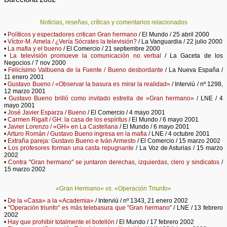
Noticias, reseñas, críticas y comentarios relacionados
•
Políticos y espectadores critican Gran hermano
/ El Mundo / 25 abril 2000
•
Víctor-M. Amela / ¿Vería Sócrates la televisión?
/ La Vanguardia / 22 julio 2000
•
La mafia y el bueno
/ El Comercio / 21 septiembre 2000
•
La televisión promueve la comunicación no verbal
/ La Gaceta de los
Negocios / 7 nov 2000
•
Felicísimo Valbuena de la Fuente / Bueno desbordante
/ La Nueva España /
11 enero 2001
•
Gustavo Bueno / «Observar la basura es mirar la realidad»
/ Interviú / nº 1298,
12 marzo 2001
•
Gustavo Bueno brilló como invitado estrella de «Gran hermano»
/ LNE / 4
mayo 2001
•
José Javier Esparza / Bueno
/ El Comercio / 4 mayo 2001
•
Carmen Rigalt / GH: la casa de los espíritus
/ El Mundo / 6 mayo 2001
•
Javier Lorenzo / «GH» en La Castellana
/ El Mundo / 6 mayo 2001
•
Arturo Román / Gustavo Bueno ingresa en la mafia
/ LNE / 4 octubre 2001
•
Extraña pareja: Gustavo Bueno e Iván Armesto
/ El Comercio / 15 marzo 2002
•
Los profesores forman una casta repugnante
/ La Voz de Asturias / 15 marzo
2002
•
Contra "Gran hermano" se juntaron derechas, izquierdas, clero y sindicatos
/
15 marzo 2002
«Gran Hermano»
vs.
«Operación Triunfo»
•
De la «Casa» a la «Academia»
/ Interviú / nº 1343, 21 enero 2002
•
"Operación triunfo" es más telebasura que "Gran hermano"
/ LNE / 13 febrero
2002
•
Hay que prohibir totalmente el botellón
/ El Mundo / 17 febrero 2002