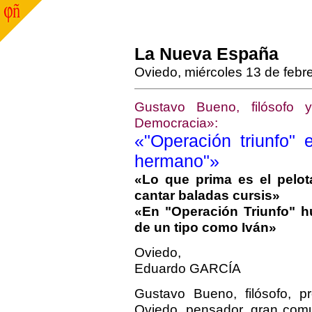
La Nueva España
Oviedo, miércoles 13 de febr
Gustavo Bueno, filósofo 
Democracia»:
«"Operación triunfo"
hermano"»
«Lo que prima es el pelo
cantar baladas cursis»
«En "Operación Triunfo" h
de un tipo como Iván»
Oviedo,
Eduardo GARCÍA
Gustavo Bueno, filósofo, p
Oviedo, pensador, gran comu