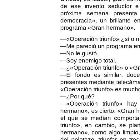
de ese invento seductor e 
próxima semana presenta 
democracia», un brillante e
programa «Gran hermano».
—«Operación triunfo» ¿sí o 
—Me pareció un programa em
—No le gustó.
—Soy enemigo total.
—¿«Operación triunfo» o «Gr
—El fondo es similar: doc
presentes mediante telecámar
«Operación triunfo» es much
—¿Por qué?
—«Operación triunfo» hay
hermano», es cierto. «Gran 
el que se medían comportam
triunfo», en cambio, se pl
hermano», como algo limpio, 
del pelotazo, triunfar en t