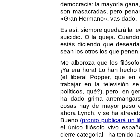
democracia: la mayoría gana,
son masacradas, pero penan.
«Gran Hermano», vas dado.
Es así: siempre quedará la lec
suicidio. O la queja. Cuando 
estás diciendo que desearías
sean los otros los que penen.
Me alboroza que los filósofos
¡Ya era hora! Lo han hecho Pi
(el liberal Popper, que en 
trabajar en la televisión s
políticos, qué?), pero, en gen
ha dado grima arremangarse
cosas hay de mayor peso e
ahora Lynch, y se ha atrevid
Bueno
(pronto publicará un li
el único filósofo vivo españ
cierre categorial– ha tenido l