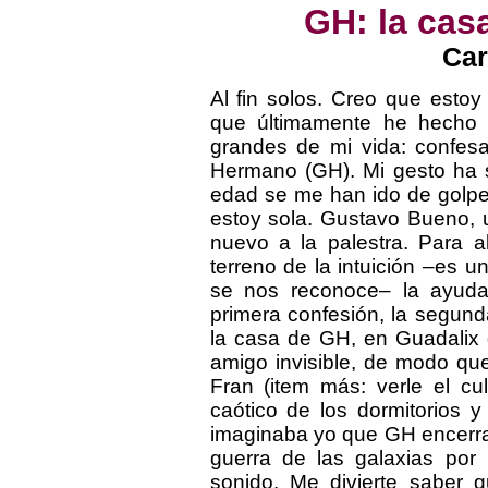
GH: la casa
Car
Al fin solos. Creo que esto
que últimamente he hecho l
grandes de mi vida: confes
Hermano (GH). Mi gesto ha s
edad se me han ido de golpe 
estoy sola. Gustavo Bueno,
nuevo a la palestra. Para 
terreno de la intuición –es 
se nos reconoce– la ayuda
primera confesión, la segunda
la casa de GH, en Guadalix 
amigo invisible, de modo qu
Fran (item más: verle el cu
caótico de los dormitorios y
imaginaba yo que GH encerrar
guerra de las galaxias po
sonido. Me divierte saber q