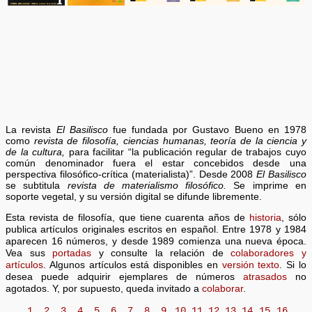
La revista
El Basilisco
fue fundada por Gustavo Bueno en 1978
como
revista de filosofía, ciencias humanas, teoría de la ciencia y
de la cultura,
para facilitar “la publicación regular de trabajos cuyo
común denominador fuera el estar concebidos desde una
perspectiva filosófico-crítica (materialista)”. Desde 2008
El Basilisco
se subtitula
revista de materialismo filosófico.
Se imprime en
soporte vegetal, y su versión digital se difunde libremente.
Esta revista de filosofía, que tiene cuarenta años de
historia
, sólo
publica artículos originales escritos en español. Entre 1978 y 1984
aparecen 16 números, y desde 1989 comienza una nueva época.
Vea sus
portadas
y consulte la relación de
colaboradores y
artículos
. Algunos artículos está disponibles en
versión texto
. Si lo
desea puede adquirir ejemplares de números
atrasados
no
agotados. Y, por supuesto, queda invitado a
colaborar
.
1
2
3
4
5
6
7
8
9
10
11
12
13
14
15
16