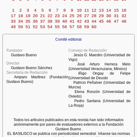
1
2
3
4
5
6
7
8
9
10
11
12
13
14
15
16
17
18
19
20
21
22
23
24
25
26
27
28
29
30
31
32
33
34
35
36
37
38
39
40
41
42
43
44
45
46
47
48
49
50
51
52
53
54
55
56
57
58
59
60
Comité editorial
Fundador
Consejo de Redacción
Gustavo Bueno
Jesús G. Maestro (Universidad de
Vigo)
Director
José Arturo Herrera Melo
Gustavo Bueno Sánchez
(Universidad Veracruzana, México)
Secretaría de Redacción
Iñigo Ongay de Felipe
Amparo Martínez (Fundación
(Universidad de Deusto
Gustavo Bueno)
Patricio Peñalver (Universidad de
Murcia)
Elena Ronzón (Universidad de
Oviedo)
Pedro Santana (Universidad de
La Rioja)
Todos los artículos publicados en esta revista han sido informados
anónimamente por pares de evaluadores externos a la Fundación
Gustavo Bueno.
EL BASILISCO se publica con periodicidad semestral. Véanse las normas