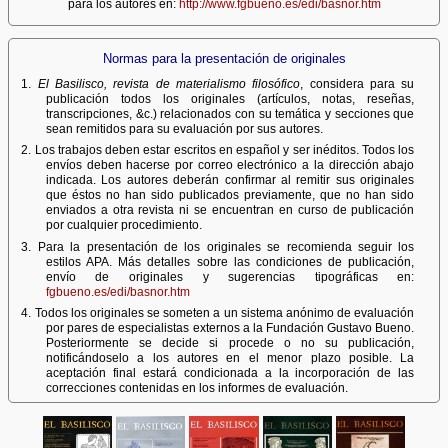
para los autores en:
http://www.fgbueno.es/edi/basnor.htm
Normas para la presentación de originales
1.
El Basilisco, revista de materialismo filosófico
, considera para su
publicación todos los originales (artículos, notas, reseñas,
transcripciones, &c.) relacionados con su temática y secciones que
sean remitidos para su evaluación por sus autores.
2. Los trabajos deben estar escritos en español y ser inéditos. Todos los
envíos deben hacerse por correo electrónico a la dirección abajo
indicada. Los autores deberán confirmar al remitir sus originales
que éstos no han sido publicados previamente, que no han sido
enviados a otra revista ni se encuentran en curso de publicación
por cualquier procedimiento.
3. Para la presentación de los originales se recomienda seguir los
estilos APA. Más detalles sobre las condiciones de publicación,
envío de originales y sugerencias tipográficas en:
fgbueno.es/edi/basnor.htm
4. Todos los originales se someten a un sistema anónimo de evaluación
por pares de especialistas externos a la Fundación Gustavo Bueno.
Posteriormente se decide si procede o no su publicación,
notificándoselo a los autores en el menor plazo posible. La
aceptación final estará condicionada a la incorporación de las
correcciones contenidas en los informes de evaluación.