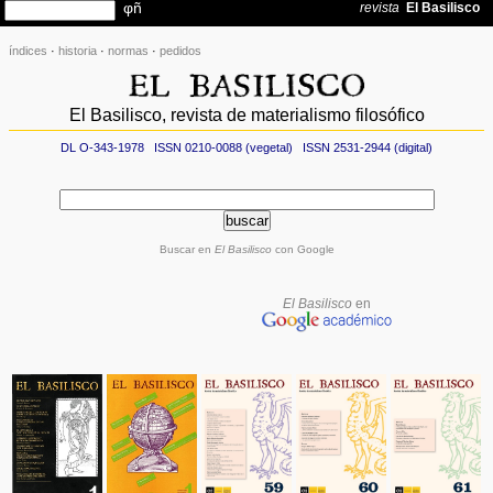
índices
·
historia
·
normas
·
pedidos
El Basilisco, revista de materialismo filosófico
DL O-343-1978 ISSN 0210-0088 (vegetal) ISSN 2531-2944 (digital)
Buscar en
El Basilisco
con Google
El Basilisco
en