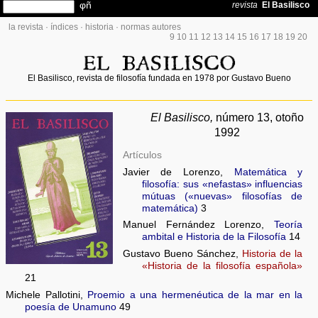
la revista
·
índices
·
historia
·
normas autores
9
10
11
12
13
14
15
16
17
18
19
20
El Basilisco, revista de filosofía fundada en 1978 por Gustavo Bueno
El Basilisco,
número 13, otoño
1992
Artículos
Javier de Lorenzo,
Matemática y
filosofía: sus «nefastas» influencias
mútuas («nuevas» filosofías de
matemática)
3
Manuel Fernández Lorenzo,
Teoría
ambital e Historia de la Filosofía
14
Gustavo Bueno Sánchez,
Historia de la
«Historia de la filosofía española»
21
Michele Pallotini,
Proemio a una hermenéutica de la mar en la
poesía de Unamuno
49