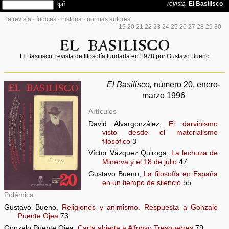
la revista
·
índices
·
historia
·
normas autores
19
20
21
22
23
24
25
26
27
28
29
30
El Basilisco, revista de filosofía fundada en 1978 por Gustavo Bueno
El Basilisco,
número 20, enero-
marzo 1996
Artículos
David Alvargonzález,
El darvinismo
visto desde el materialismo
filosófico
3
Víctor Vázquez Quiroga,
La lechuza de
Minerva y el 18 de julio
47
Gustavo Bueno,
La filosofía en España
en un tiempo de silencio
55
Polémica
Gustavo Bueno,
Religiones y animismo. Respuesta a Gonzalo
Puente Ojea
73
Gonzalo Puente Ojea,
Carta abierta a Alfonso Tresguerres
79