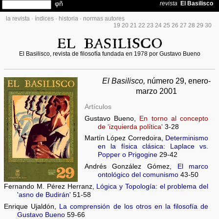
la revista
·
índices
·
historia
·
normas autores
19
20
21
22
23
24
25
26
27
28
29
30
El Basilisco, revista de filosofía fundada en 1978 por Gustavo Bueno
El Basilisco,
número 29, enero-
marzo 2001
Artículos
Gustavo Bueno,
En torno al concepto
de 'izquierda política'
3-28
Martín López Corredoira,
Determinismo
en la física clásica: Laplace vs.
Popper o Prigogine
29-42
Andrés González Gómez,
El marco
ontológico del comunismo
43-50
Fernando M. Pérez Herranz,
Lógica y Topología: el problema del
'asno de Budirán'
51-58
Enrique Ujaldón,
La comprensión de los otros en la filosofía de
Gustavo Bueno
59-66