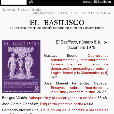
la revista
·
índices
·
historia
primera época:
1
2
3
4
5
6
7
8
9
10
11
12
13
14
15
16
►
El Basilisco, revista de filosofía fundada en 1978 por Gustavo Bueno
El Basilisco,
número 8, julio-
diciembre 1979
Gustavo Bueno,
Operaciones
autoformantes y heteroformantes.
Ensayo de un criterio de
demarcación gnoseológica entre la
Lógica formal y la Matemática (y II)
4-25
José Manuel Fernández Cepedal,
Ensayos sobre 'marxismo /
leninismo / eurocomunismo'
26-37
Benigno Valdés,
Valor/precio y plusvalor/ganancia en Marx
38-48
José García González,
Psiquiatría y cambio social
49-63
Fernando Alvarez Uría,
De la policía de la pobreza a las cárceles