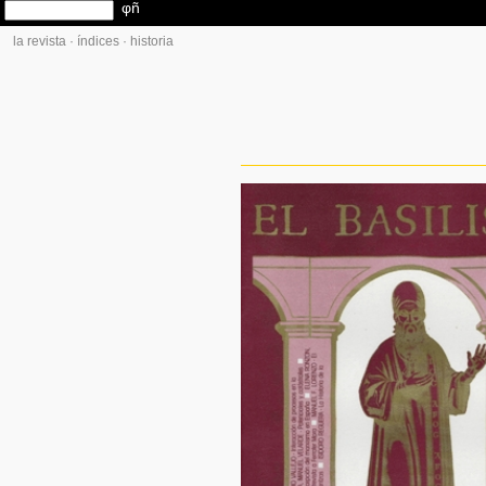
la revista
·
índices
·
historia