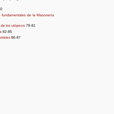
70
s fundamentales de la Masonería
 de los utópicos
79-81
a
82-85
tóteles
86-87