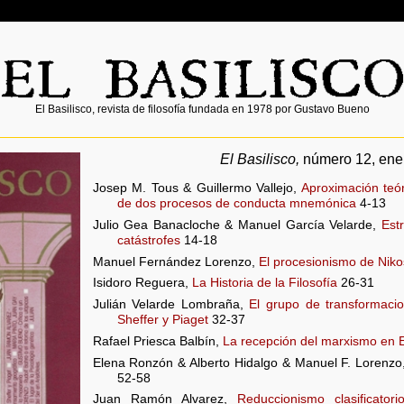
El Basilisco, revista de filosofía fundada en 1978 por Gustavo Bueno
El Basilisco,
número 12, ene
Josep M. Tous & Guillermo Vallejo,
Aproximación teór
de dos procesos de conducta mnemónica
4-13
Julio Gea Banacloche & Manuel García Velarde,
Estr
catástrofes
14-18
Manuel Fernández Lorenzo,
El procesionismo de Niko
Isidoro Reguera,
La Historia de la Filosofía
26-31
Julián Velarde Lombraña,
El grupo de transformacio
Sheffer y Piaget
32-37
Rafael Priesca Balbín,
La recepción del marxismo en
Elena Ronzón & Alberto Hidalgo & Manuel F. Lorenz
52-58
Juan Ramón Alvarez,
Reduccionismo clasificator