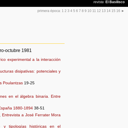
primera época:
1
2
3
4
5
6
7
8
9
10
11
12
13
14
15
16
►
ro-octubre 1981
ico experimental a la interacción
ucturas disipativas: potenciales y
s Poulantzas
19-25
nes en el álgebra binaria. Entre
 España 1880-1894
38-51
o,
Entrevista a José Ferrater Mora
io y tipologías históricas en el