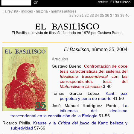
la revista
·
índices
·
historia
·
normas autores
29
30
31
32
33
34
35
36
37
38
39
40
El Basilisco, revista de filosofía fundada en 1978 por Gustavo Bueno
El Basilisco,
número 35, 2004
Artículos
Gustavo Bueno,
Confrontación de doce
tesis características del sistema del
Idealismo trascendental
con las
correspondientes tesis del
Materialismo filosófico
3-40
Tomás García López,
Kant: paz
perpetua y pena de muerte
41-50
José Manuel Rodríguez Pardo,
La
influencia del idealismo
trascendental en la constitución de la Etología
51-56
Ricardo Pinilla,
Krause y la
Crítica del juicio
de Kant: belleza y
subjetividad
57-66