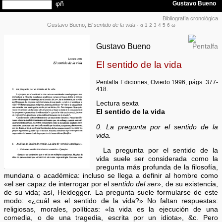
Bibliografía cronológica
Gustavo Bueno,
El sentido de la vida
·
α
1
2
3
4
5
6
ω
Gustavo Bueno
El sentido de la vida
Pentalfa Ediciones, Oviedo 1996, págs. 377-
418.
Lectura sexta
El sentido de la vida
0. La pregunta por el sentido de la
vida.
La pregunta por el sentido de la
vida suele ser considerada como la
pregunta más profunda de la filosofía,
mundana o académica: incluso se llega a definir al hombre como
«el ser capaz de interrogar por el
sentido del ser
», de su existencia,
de su vida; así, Heidegger. La pregunta suele formularse de este
modo: «¿cuál es el sentido de la vida?» No faltan respuestas:
religiosas, morales, políticas: «la vida es la ejecución de una
comedia, o de una tragedia, escrita por un idiota», &c. Pero