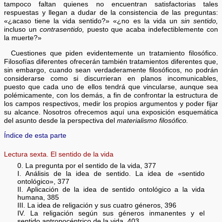
tampoco faltan quienes no encuentran satisfactorias tales
respuestas y llegan a dudar de la consistencia de las preguntas:
«¿acaso tiene la vida sentido?» «¿no es la vida un
sin sentido,
incluso un
contrasentido,
puesto que acaba indefectiblemente con
la muerte?»
Cuestiones que piden evidentemente un tratamiento filosófico.
Filosofías diferentes ofrecerán también tratamientos diferentes que,
sin embargo, cuando sean verdaderamente filosóficos, no podrán
considerarse como si discurrieran en planos incomunicables,
puesto que cada uno de ellos tendrá que vincularse, aunque sea
polémicamente, con los demás, a fin de confrontar la estructura de
los campos respectivos, medir los propios argumentos y poder fijar
su alcance. Nosotros ofrecemos aquí una exposición esquemática
del asunto desde la perspectiva del
materialismo filosófico.
Índice de esta parte
Lectura sexta. El sentido de la vida
0. La pregunta por el sentido de la vida, 377
I. Análisis de la idea de sentido. La idea de «sentido
ontológico», 377
II. Aplicación de la idea de sentido ontológico a la vida
humana, 385
III. La idea de religación y sus cuatro géneros, 396
IV. La religación según sus géneros inmanentes y el
sentido antropocéntrico de la vida, 403