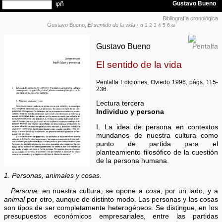
Bibliografía cronológica
Gustavo Bueno,
El sentido de la vida
·
α
1
2
3
4
5
6
ω
Gustavo Bueno
El sentido de la vida
Pentalfa Ediciones, Oviedo 1996, págs. 115-
236.
Lectura tercera
Individuo y persona
I. La idea de persona en contextos
mundanos de nuestra cultura como
punto de partida para el
planteamiento filosófico de la cuestión
de la persona humana.
1. Personas, animales y cosas.
Persona,
en nuestra cultura, se opone a
cosa,
por un lado, y a
animal
por otro, aunque de distinto modo. Las personas y las cosas
son tipos de ser completamente heterogéneos. Se distingue, en los
presupuestos económicos empresariales, entre las partidas