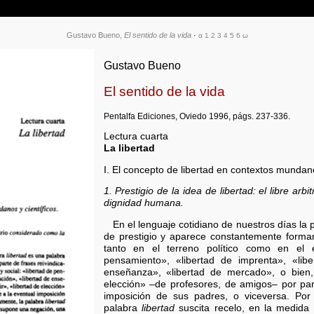
Gustavo Bueno,
El sentido de la vida
·
α
1
2
3
4
5
6
ω
Gustavo Bueno
El sentido de la vida
Pentalfa Ediciones, Oviedo 1996, págs. 237-336.
Lectura cuarta
La libertad
I. El concepto de libertad en contextos mundano
1. Prestigio de la idea de libertad: el libre arb
dignidad humana.
En el lenguaje cotidiano de nuestros días la
de prestigio y aparece constantemente formand
tanto en el terreno político como en el e
pensamiento», «libertad de imprenta», «libe
enseñanza», «libertad de mercado», o bien, 
elección» –de profesores, de amigos– por part
imposición de sus padres, o viceversa. Por 
palabra
libertad
suscita recelo, en la medida 