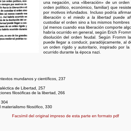
una negación, una «liberación» de un orden 
orden político, económico, familiar) que resist
por motivos infundados. Incluso podría afirma
liberación
o el
miedo a la libertad
puede afe
custodiar el orden sino a los mismos hombres 
(al menos cuando esa liberación comporte al
habría ocurrido en general, según Erich Fromm
disolución del orden feudal. Según Fromm l
puede llegar a conducir, paradójicamente, al 
un orden rígido y autoritario, inspirado por l
ocurrido durante la época nazi.
ontextos mundanos y científicos, 237
3
aléctica de Libertad, 257
iones filosóficas de la libertad, 266
, 304
l materialismo filosófico, 330
Facsímil del original impreso de esta parte en formato pdf