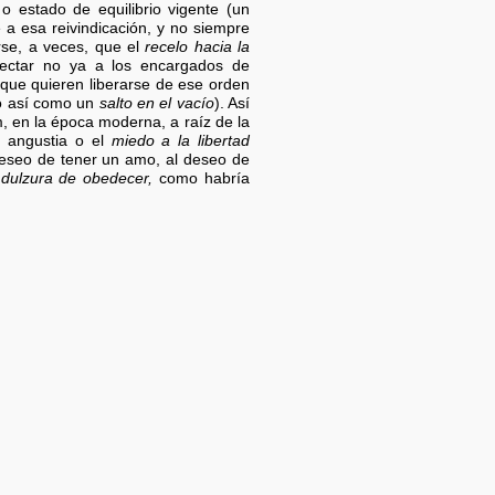
o estado de equilibrio vigente (un
e a esa reivindicación, y no siempre
rse, a veces, que el
recelo hacia la
ctar no ya a los encargados de
que quieren liberarse de ese orden
go así como un
salto en el vacío
). Así
, en la época moderna, a raíz de la
a angustia o el
miedo a la libertad
deseo de tener un amo, al deseo de
a
dulzura de obedecer,
como habría