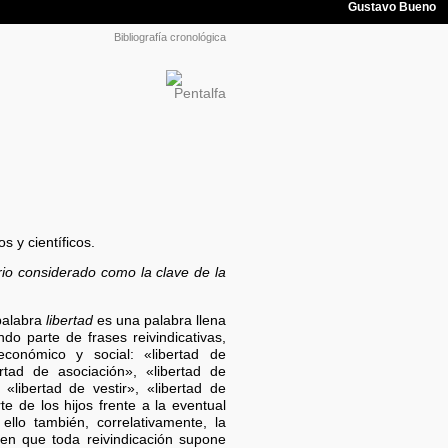
Bibliografía cronológica
s y científicos.
itrio considerado como la clave de la
 palabra
libertad
es una palabra llena
o parte de frases reivindicativas,
conómico y social: «libertad de
rtad de asociación», «libertad de
«libertad de vestir», «libertad de
e de los hijos frente a la eventual
ello también, correlativamente, la
en que toda reivindicación supone