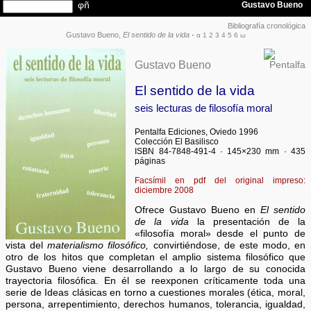
Bibliografía cronológica
Gustavo Bueno,
El sentido de la vida
·
α
1
2
3
4
5
6
ω
Gustavo Bueno
El sentido de la vida
seis lecturas de filosofía moral
Pentalfa Ediciones, Oviedo 1996
Colección El Basilisco
ISBN 84-7848-491-4 · 145×230 mm · 435
páginas
Facsímil en pdf del original impreso:
diciembre 2008
Ofrece Gustavo Bueno en
El sentido
de la vida
la presentación de la
«filosofía moral» desde el punto de
vista del
materialismo filosófico,
convirtiéndose, de este modo, en
otro de los hitos que completan el amplio sistema filosófico que
Gustavo Bueno viene desarrollando a lo largo de su conocida
trayectoria filosófica. En él se reexponen críticamente toda una
serie de Ideas clásicas en torno a cuestiones morales (ética, moral,
persona, arrepentimiento, derechos humanos, tolerancia, igualdad,