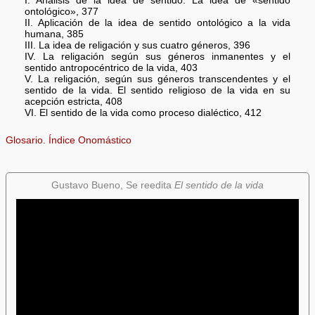
I. Análisis de la idea de sentido. La idea de «sentido
ontológico», 377
II. Aplicación de la idea de sentido ontológico a la vida
humana, 385
III. La idea de religación y sus cuatro géneros, 396
IV. La religación según sus géneros inmanentes y el
sentido antropocéntrico de la vida, 403
V. La religación, según sus géneros transcendentes y el
sentido de la vida. El sentido religioso de la vida en su
acepción estricta, 408
VI. El sentido de la vida como proceso dialéctico, 412
Glosario. Índice Onomástico
Gustavo Bueno, Se reedita
El sentido de la vida