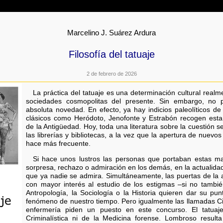
Marcelino J. Suárez Ardura
Filosofía del tatuaje
2 de febrero de 2026
La práctica del tatuaje es una determinación cultural real
sociedades cosmopolitas del presente. Sin embargo, no
absoluta novedad. En efecto, ya hay indicios paleolíticos de
clásicos como Heródoto, Jenofonte y Estrabón recogen est
de la Antigüedad. Hoy, toda una literatura sobre la cuestión 
las librerías y bibliotecas, a la vez que la apertura de nuevos
hace más frecuente.
Si hace unos lustros las personas que portaban estas ma
sorpresa, rechazo o admiración en los demás, en la actualidad
que ya nadie se admira. Simultáneamente, las puertas de la
con mayor interés al estudio de los estigmas –si no tambié
Antropología, la Sociología o la Historia quieren dar su pu
fenómeno de nuestro tiempo. Pero igualmente las llamadas Ci
enfermería piden un puesto en este concurso. El tatuaj
Criminalística ni de la Medicina forense. Lombroso resul