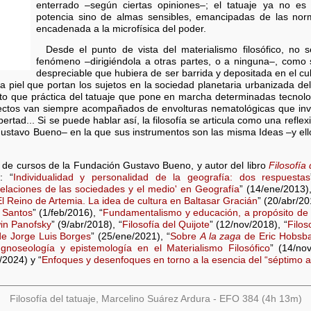
enterrado –según ciertas opiniones–; el tatuaje ya no es
potencia sino de almas sensibles, emancipadas de las norm
encadenada a la microfísica del poder.
Desde el punto de vista del materialismo filosófico, no 
fenómeno –dirigiéndola a otras partes, o a ninguna–, como
despreciable que hubiera de ser barrida y depositada en el cubo
a piel que portan los sujetos en la sociedad planetaria urbanizada del
tanto que práctica del tatuaje que pone en marcha determinadas tecnol
fectos van siempre acompañados de envolturas nematológicas que inv
ibertad... Si se puede hablar así, la filosofía se articula como una refl
Gustavo Bueno– en la que sus instrumentos son las misma Ideas –y ello 
r de cursos de la Fundación Gustavo Bueno, y autor del libro
Filosofía
: “
Individualidad y personalidad de la geografía: dos respuestas
relaciones de las sociedades y el medio' en Geografía
” (14/ene/2013),
El Reino de Artemia. La idea de cultura en Baltasar Gracián
” (20/abr/20
n Santos
” (1/feb/2016), “
Fundamentalismo y educación, a propósito d
win Panofsky
” (9/abr/2018), “
Filosofía del Quijote
” (12/nov/2018), “
Filos
e Jorge Luis Borges
” (25/ene/2021), “
Sobre
A la zaga
de Eric Hobs
 gnoseología y epistemología en el Materialismo Filosófico
” (14/nov
/2024) y “
Enfoques y desenfoques en torno a la esencia del “séptimo a
Filosofía del tatuaje, Marcelino Suárez Ardura - EFO 384 (4h 13m)