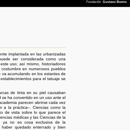
mente implantada en las urbanizadas
 puede ser considerada como una
 este uso; así mismo, historiadores
a costumbre en numerosos pueblos
se va acumulando en los estantes de
 establecimientos para el tatuaje se
rcas de tinta en su piel causaban
 se ha convertido en un uso ante el
 academia parecen abrirse cada vez
n a la práctica–. Ciencias como la
nto de vista sobre lo que parece el
encias médicas y las Ciencias de la
e ya no es cosa exclusiva de la
ta haber quedado enterrado y bien