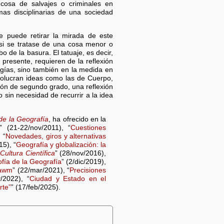
 cosa de salvajes o criminales en
as disciplinarias de una sociedad
se puede retirar la mirada de este
 si se tratase de una cosa menor o
 de la basura. El tatuaje, es decir,
 presente, requieren de la reflexión
ogías, sino también en la medida en
olucran ideas como las de Cuerpo,
exión de segundo grado, una reflexión
sin necesidad de recurrir a la idea
 de la Geografía
, ha ofrecido en la
” (21-22/nov/2011), “
Cuestiones
 “
Novedades, giros y alternativas
15), “
Geografía y globalización: la
e
Cultura Científica
” (28/nov/2016),
ofía de la Geografía
” (2/dic/2019),
bawm
” (22/mar/2021), “
Precisiones
/2022), “
Ciudad y Estado en el
rte”
” (17/feb/2025).