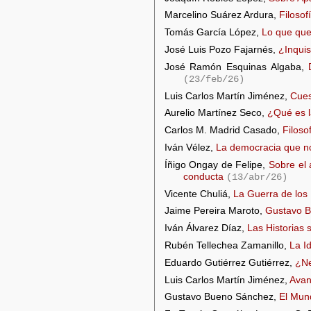
Marcelino Suárez Ardura,
Filosof
Tomás García López,
Lo que que
José Luis Pozo Fajarnés,
¿Inquis
José Ramón Esquinas Algaba,
(23/feb/26)
Luis Carlos Martín Jiménez,
Cues
Aurelio Martínez Seco,
¿Qué es l
Carlos M. Madrid Casado,
Filoso
Iván Vélez,
La democracia que 
Íñigo Ongay de Felipe,
Sobre el 
conducta
(13/abr/26)
Vicente Chuliá,
La Guerra de los
Jaime Pereira Maroto,
Gustavo Bu
Iván Álvarez Díaz,
Las Historias s
Rubén Tellechea Zamanillo,
La I
Eduardo Gutiérrez Gutiérrez,
¿Ne
Luis Carlos Martín Jiménez,
Avan
Gustavo Bueno Sánchez,
El Mun