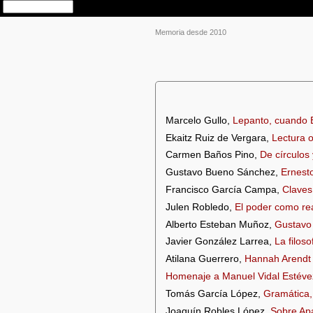
Memoria desde 2010
Marcelo Gullo,
Lepanto, cuando 
Ekaitz Ruiz de Vergara,
Lectura 
Carmen Baños Pino,
De círculos 
Gustavo Bueno Sánchez,
Ernesto
Francisco García Campa,
Claves 
Julen Robledo,
El poder como real
Alberto Esteban Muñoz,
Gustavo 
Javier González Larrea,
La filoso
Atilana Guerrero,
Hannah Arendt 
Homenaje a Manuel Vidal Estéve
Tomás García López,
Gramática, 
Joaquín Robles López,
Sobre Apa