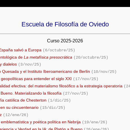
Escuela de Filosofía de Oviedo
Curso 2025-2026
España salvó a Europa
(6/octubre/25)
ontológica de
La metafísica presocrática
(20/octubre/25)
y dialelos
(3/nov/25)
 Quesada y el Instituto Iberoamericano de Berlín
(10/nov/25)
geopolíticas para entender el siglo XXI
(17/nov/25)
idad efectiva: del materialismo filosófico a la estrategia operatoria
(2
Bueno. Materializando la filosofía
(27/nov/25)
fía católica de Chesterton
(1/dic/25)
en su cincuentenario
(15/dic/25)
z
(12/ene/26)
emblematística y poética política en Nebrija
(19/ene/26)
riencia y Verdad en la IA: de Platón a Bueno
(26/ene/26)