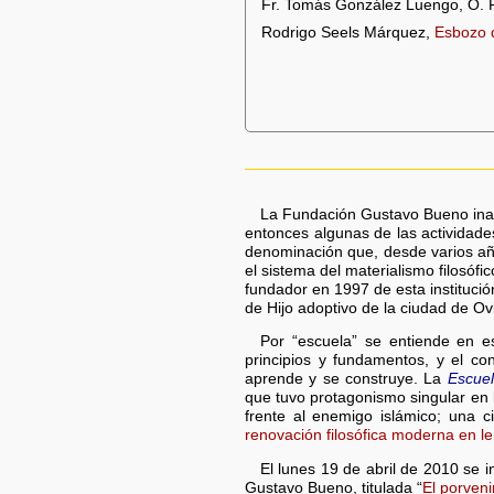
Fr. Tomás González Luengo, O. P
Rodrigo Seels Márquez,
Esbozo d