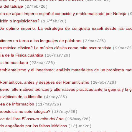
ía del tatuaje
(2/feb/26)
da de aquel Imperio español conocido y emblematizado por Nebrija
(
ición o inquisiciones?
(16/feb/26)
De optimo imperio. La estrategia de conquista israelí desde las co
tiones en torno a los lenguajes de palabras
(2/mar/26)
a música clásica? La música clásica como mito oscurantista
(9/mar/2
fía de la Física cuántica
(16/mar/26)
nos hemos dado
(23/mar/26)
ambientalismo y el innatismo: análisis materialista de un problema met
 Románticos, antes y después del Romanticismo
(20/abr/26)
eno: alternativas teóricas y alternativas prácticas ante la guerra y la g
oviéticas de la filosofía
(4/may/26)
dea de Información
(11/may/26)
oestoicismo soteriológico?
(18/may/26)
ce del libro
El oscuro mito del Arte
(25/may/26)
do engañado por los falsos Médicos
(1/jun/26)