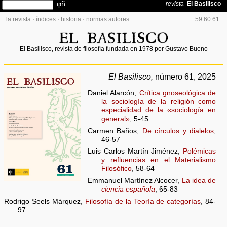
la revista
·
índices
·
historia
·
normas autores
59
60
61
El Basilisco, revista de filosofía fundada en 1978 por Gustavo Bueno
El Basilisco,
número 61, 2025
Daniel Alarcón,
Crítica gnoseológica de
la sociología de la religión como
especialidad de la «sociología en
general»
, 5-45
Carmen Baños,
De círculos y dialelos
,
46-57
Luis Carlos Martín Jiménez,
Polémicas
y refluencias en el Materialismo
Filosófico
, 58-64
Emmanuel Martínez Alcocer,
La idea de
ciencia española
, 65-83
Rodrigo Seels Márquez,
Filosofía de la Teoría de categorías
, 84-
97