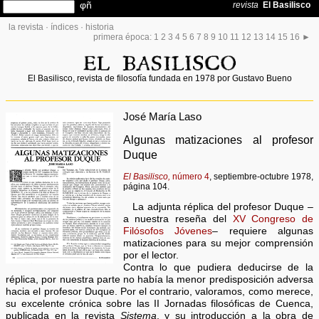
la revista
·
índices
·
historia
primera época:
1
2
3
4
5
6
7
8
9
10
11
12
13
14
15
16
►
El Basilisco, revista de filosofía fundada en 1978 por Gustavo Bueno
José María Laso
Algunas matizaciones al profesor
Duque
El Basilisco,
número 4
, septiembre-octubre 1978,
página 104.
La adjunta réplica del profesor Duque –
a nuestra reseña del
XV Congreso de
Filósofos Jóvenes
– requiere algunas
matizaciones para su mejor comprensión
por el lector.
Contra lo que pudiera deducirse de la
réplica, por nuestra parte no había la menor predisposición adversa
hacia el profesor Duque. Por el contrario, valoramos, como merece,
su excelente crónica sobre las II Jornadas filosóficas de Cuenca,
publicada en la revista
Sistema
, y su introducción a la obra de