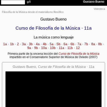
Videoteca
Filosofía de la Música desde el materialismo filosófico
Gustavo Bueno
Curso de Filosofía de la Música · 11a
La música como lenguaje
1a
·
1b
·
2
·
3a
·
3b
·
4a
·
4b
·
5a
·
5b
·
6a
·
6b
·
7a
·
7b
·
8a
·
8b
·
9a
·
9b
·
10a
·
10b
·
11a
·
11b
·
12
Primera parte de la oncena lección del
Curso de Filosofía de la Música
impartido en el Conservatorio Superior de Música de Oviedo (2007)
Gustavo Bueno,
Curso de Filosofía de la Música
· 11a