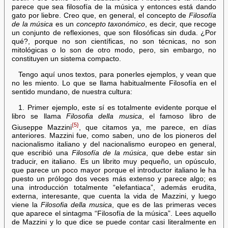
parece que sea filosofía de la música y entonces está dando
gato por liebre. Creo que, en general, el concepto de
Filosofía
de la música
es un
concepto taxonómico
, es decir, que recoge
un conjunto de reflexiones, que son filosóficas sin duda. ¿Por
qué?, porque no son científicas, no son técnicas, no son
mitológicas o lo son de otro modo, pero, sin embargo, no
constituyen un sistema compacto.
Tengo aquí unos textos, para ponerles ejemplos, y vean que
no les miento. Lo que se llama habitualmente Filosofía en el
sentido mundano, de nuestra cultura:
1. Primer ejemplo, este sí es totalmente evidente porque el
libro se llama
Filosofia della musica
, el famoso libro de
{5}
Giuseppe Mazzini
, que citamos ya, me parece, en días
anteriores. Mazzini fue, como saben, uno de los pioneros del
nacionalismo italiano y del nacionalismo europeo en general,
que escribió una
Filosofía de la música
, que debe estar sin
traducir, en italiano. Es un librito muy pequeño, un opúsculo,
que parece un poco mayor porque el introductor italiano le ha
puesto un prólogo dos veces más extenso y parece algo; es
una introducción totalmente “elefantiaca”, además erudita,
externa, interesante, que cuenta la vida de Mazzini, y luego
viene la
Filosofia della musica
, que es de las primeras veces
que aparece el sintagma “Filosofía de la música”. Lees aquello
de Mazzini y lo que dice se puede contar casi literalmente en