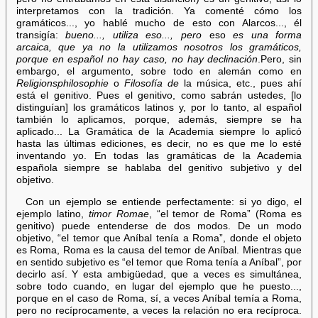
interpretamos con la tradición. Ya comenté cómo los
gramáticos..., yo hablé mucho de esto con Alarcos..., él
transigía:
bueno..., utiliza eso..., pero
eso
es una forma
arcaica, que ya no la utilizamos nosotros los gramáticos,
porque en español no hay caso, no hay declinación
.Pero, sin
embargo, el argumento, sobre todo en alemán como en
Religionsphilosophie
o
Filosofía de
la música, etc., pues ahí
está el genitivo. Pues el genitivo, como sabrán ustedes, [lo
distinguían] los gramáticos latinos y, por lo tanto, al español
también lo aplicamos, porque, además, siempre se ha
aplicado... La Gramática de la Academia siempre lo aplicó
hasta las últimas ediciones, es decir, no es que me lo esté
inventando yo. En todas las gramáticas de la Academia
española siempre se hablaba del genitivo subjetivo y del
objetivo.
Con un ejemplo se entiende perfectamente: si yo digo, el
ejemplo latino,
timor Romae
, “el temor de Roma” (Roma es
genitivo) puede entenderse de dos modos. De un modo
objetivo, “el temor que Aníbal tenía a Roma”, donde el objeto
es Roma, Roma es la causa del temor de Aníbal. Mientras que
en sentido subjetivo es “el temor que Roma tenía a Aníbal”, por
decirlo así. Y esta ambigüedad, que a veces es simultánea,
sobre todo cuando, en lugar del ejemplo que he puesto...,
porque en el caso de Roma, sí, a veces Aníbal temía a Roma,
pero no recíprocamente, a veces la relación no era recíproca.