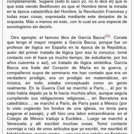
completamente. Sugiere (esto lo saco yo, no lo dice él) que lo
que está viendo Beethoven es que el Hombre tiene la mirada
en la época catastrófica del Hombre, la Revolución Francesa y
todas esas cosas, expresada mediante este desastre de la
orquesta. Más o menos es esto, con lo cual es una especie de
sociologismo sin decirlo.
{11}
Otro ejemplo: el famoso libro de García Bacca
. Conste
que tengo el mayor respeto a García Bacca, porque fue un
profesor de lógica en España en la época de la República,
autor del primer tratado de lógica (por eso lo conozco, tomé
contacto con él hace ya mucho tiempo, de estudiante, por los
años cuarenta o así), un tratado de lógica simbólica. García
Bacca era fraile del Corazón de María en la guerra, y
compañeros suyos de seminario me han contado que era un
verdadero prodigio, era un prodigio en matemáticas, en
música, en todo, estaba conceptuado como un genio
realmente. En la Guerra Civil se marchó a París..., él por lo
visto había dejado ya la fe hacía muchos años, aunque seguía
cumpliendo sus obligaciones religiosas..., en Barcelona era
catedrático...; se marchó a París, de París pasó a México (por
lo visto cogiendo los fondos de una iglesia, no tenía para
pagarse el pasaje), y allí hizo una labor extraordinaria: en el
Colegio de México tradujo a Euclides... Luego se marchó a
Venezuela y allí escribió muchas cosas. Tomó contacto
conmigo a raíz de unos artículos que yo escribí, me escribió él
felicitándome, quería verme...; una vez que estaba en Santiago