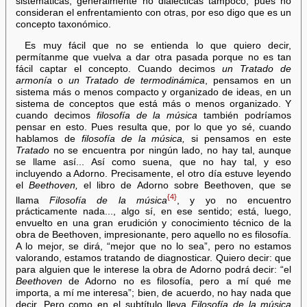
sistemáticas; generalmente no dialécticas tampoco, pues no
consideran el enfrentamiento con otras, por eso digo que es un
concepto taxonómico.
Es muy fácil que no se entienda lo que quiero decir,
permítanme que vuelva a dar otra pasada porque no es tan
fácil captar el concepto. Cuando decimos
un Tratado de
armonía
o
un Tratado de termodinámica
, pensamos en un
sistema más o menos compacto y organizado de ideas, en un
sistema de conceptos que está más o menos organizado. Y
cuando decimos
filosofía de la música
también podríamos
pensar en esto. Pues resulta que, por lo que yo sé, cuando
hablamos de
filosofía de la música,
si pensamos en este
Tratado
no se encuentra por ningún lado, no hay tal, aunque
se llame así... Así como suena, que no hay tal, y eso
incluyendo a Adorno. Precisamente, el otro día estuve leyendo
el
Beethoven,
el libro de Adorno sobre Beethoven, que se
{4}
llama
Filosofía de la música
, y yo no encuentro
prácticamente nada..., algo sí, en ese sentido; está, luego,
envuelto en una gran erudición y conocimiento técnico de la
obra de Beethoven, impresionante, pero aquello no es filosofía.
A lo mejor, se dirá, “mejor que no lo sea”, pero no estamos
valorando, estamos tratando de diagnosticar. Quiero decir: que
para alguien que le interese la obra de Adorno podrá decir: “el
Beethoven
de Adorno no es filosofía, pero a mí qué me
importa, a mí me interesa”; bien, de acuerdo, no hay nada que
decir. Pero como en el subtítulo lleva
Filosofía de la música