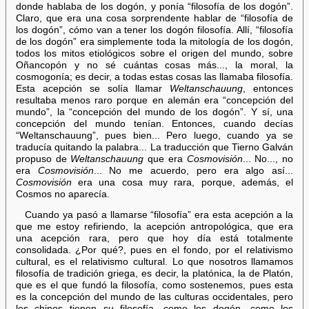
donde hablaba de los dogón, y ponía “filosofía de los dogón”.
Claro, que era una cosa sorprendente hablar de “filosofía de
los dogón”, cómo van a tener los dogón filosofía. Allí, “filosofía
de los dogón” era simplemente toda la mitología de los dogón,
todos los mitos etiológicos sobre el origen del mundo, sobre
Oñancopón y no sé cuántas cosas más..., la moral, la
cosmogonía; es decir, a todas estas cosas las llamaba filosofía.
Esta acepción se solía llamar
Weltanschauung
, entonces
resultaba menos raro porque en alemán era “concepción del
mundo”, la “concepción del mundo de los dogón”. Y sí, una
concepción del mundo tenían. Entonces, cuando decías
“Weltanschauung”, pues bien... Pero luego, cuando ya se
traducía quitando la palabra... La traducción que Tierno Galván
propuso de
Weltanschauung
que era
Cosmovisión
... No..., no
era
Cosmovisión
... No me acuerdo, pero era algo así...
Cosmovisión
era una cosa muy rara, porque, además, el
Cosmos no aparecía.
Cuando ya pasó a llamarse “filosofía” era esta acepción a la
que me estoy refiriendo, la acepción antropológica, que era
una acepción rara, pero que hoy día está totalmente
consolidada. ¿Por qué?, pues en el fondo, por el relativismo
cultural, es el relativismo cultural. Lo que nosotros llamamos
filosofía de tradición griega, es decir, la platónica, la de Platón,
que es el que fundó la filosofía, como sostenemos, pues esta
es la concepción del mundo de las culturas occidentales, pero
los chinos tienen su filosofía, como los dogón, como los