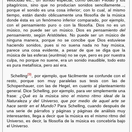
velocidad etc., un sonido especial, como decían Filolao y los
pitagóricos, sino que no producían sonidos sencillamente...,
porque el sonido es una cosa inferior; con lo cual, al mismo
tiempo, están dando oblicuamente una filosofía de la música
donde ésta es un fenómeno inferior comparado, por ejemplo,
con el pensamiento puro o con la filosofía. Dios no es un
músico, no puede ser un músico. Dios es
pensamiento del
pensamiento
, según Aristóteles. No puede ser un músico de
ninguna manera, porque no se concibe que Dios estuviese
haciendo sonidos, pues si no suena nada no hay música,
parece una cosa evidente, a pesar de que se diga que la
música de las esferas (
euritmia
) no se oye, pero es por nuestra
culpa, no porque no suene, era un sonido inaudible, todo esto
es pura metafísica, pero así era.
{9}
Schelling
, por ejemplo, que fácilmente se confunde con el
resto, porque son muy paralelas sus tesis con las de
Schopenhauer, con las de Hegel, en cuanto al planteamiento
general. Dice Schelling, por ejemplo, para ver simplemente una
frase
: ¿Qué es la música sino el mismo ritmo ideal de la
Naturaleza y del Universo, que por medio de aquel arte se
hace sentir en el Mundo?
Para Schelling, cuando después de
una serie de párrafos y páginas y páginas de análisis muy
interesantes, llega a decir que la música es el mismo ritmo del
Universo, es decir, la filosofía de la música es concebirla bajo
el Universo.