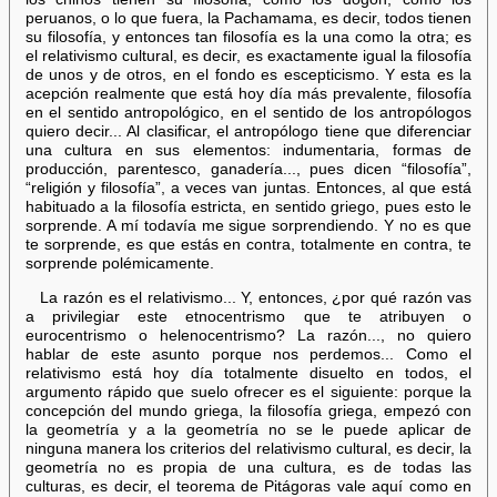
peruanos, o lo que fuera, la Pachamama, es decir, todos tienen
su filosofía, y entonces tan filosofía es la una como la otra; es
el relativismo cultural, es decir, es exactamente igual la filosofía
de unos y de otros, en el fondo es escepticismo. Y esta es la
acepción realmente que está hoy día más prevalente, filosofía
en el sentido antropológico, en el sentido de los antropólogos
quiero decir... Al clasificar, el antropólogo tiene que diferenciar
una cultura en sus elementos: indumentaria, formas de
producción, parentesco, ganadería..., pues dicen “filosofía”,
“religión y filosofía”, a veces van juntas. Entonces, al que está
habituado a la filosofía estricta, en sentido griego, pues esto le
sorprende. A mí todavía me sigue sorprendiendo. Y no es que
te sorprende, es que estás en contra, totalmente en contra, te
sorprende polémicamente.
La razón es el relativismo... Y, entonces, ¿por qué razón vas
a privilegiar este etnocentrismo que te atribuyen o
eurocentrismo o helenocentrismo? La razón..., no quiero
hablar de este asunto porque nos perdemos... Como el
relativismo está hoy día totalmente disuelto en todos, el
argumento rápido que suelo ofrecer es el siguiente: porque la
concepción del mundo griega, la filosofía griega, empezó con
la geometría y a la geometría no se le puede aplicar de
ninguna manera los criterios del relativismo cultural, es decir, la
geometría no es propia de una cultura, es de todas las
culturas, es decir, el teorema de Pitágoras vale aquí como en