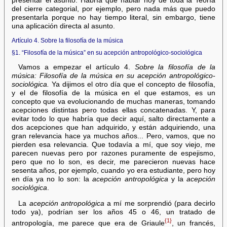
presentar el asunto. Habría que hablar hoy de toda la Teoría
del cierre categorial, por ejemplo, pero nada más que puedo
presentarla porque no hay tiempo literal, sin embargo, tiene
una aplicación directa al asunto.
Artículo 4. Sobre la filosofía de la música
§1. “Filosofía de la música” en su acepción antropológico-sociológica
Vamos a empezar el artículo 4.
Sobre la filosofía de la
música: Filosofía de la música en su acepción antropológico-
sociológica.
Ya dijimos el otro día que el concepto de filosofía,
y el de filosofía de la música en el que estamos, es un
concepto que va evolucionando de muchas maneras, tomando
acepciones distintas pero todas ellas concatenadas. Y, para
evitar todo lo que habría que decir aquí, salto directamente a
dos acepciones que han adquirido, y están adquiriendo, una
gran relevancia hace ya muchos años... Pero, vamos, que no
pierden esa relevancia. Que todavía a mí, que soy viejo, me
parecen nuevas pero por razones puramente de espejismo,
pero que no lo son, es decir, me parecieron nuevas hace
sesenta años, por ejemplo, cuando yo era estudiante, pero hoy
en día ya no lo son: la
acepción antropológica
y la
acepción
sociológica
.
La
acepción antropológica
a mí me sorprendió (para decirlo
todo ya), podrían ser los años 45 o 46, un tratado de
{1}
antropología, me parece que era de Griaule
, un francés,