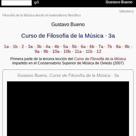
Videoteca
Filosofía de la Música desde el materialismo filosófico
Gustavo Bueno
Curso de Filosofía de la Música · 3a
1a
·
1b
·
2
·
3a
·
3b
·
4a
·
4b
·
5a
·
5b
·
6a
·
6b
·
7a
·
7b
·
8a
·
8b
·
9a
·
9b
·
10a
·
10b
·
11a
·
11b
·
12
Primera parte de la tercera lección del
Curso de Filosofía de la Música
impartido en el Conservatorio Superior de Música de Oviedo (2007)
Gustavo Bueno,
Curso de Filosofía de la Música
· 3a