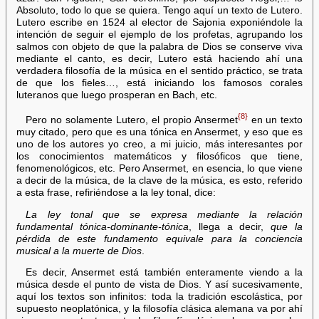
Absoluto, todo lo que se quiera. Tengo aquí un texto de Lutero.
Lutero escribe en 1524 al elector de Sajonia exponiéndole la
intención de seguir el ejemplo de los profetas, agrupando los
salmos con objeto de que la palabra de Dios se conserve viva
mediante el canto, es decir, Lutero está haciendo ahí una
verdadera filosofía de la música en el sentido práctico, se trata
de que los fieles…, está iniciando los famosos corales
luteranos que luego prosperan en Bach, etc.
{8}
Pero no solamente Lutero, el propio Ansermet
en un texto
muy citado, pero que es una tónica en Ansermet, y eso que es
uno de los autores yo creo, a mi juicio, más interesantes por
los conocimientos matemáticos y filosóficos que tiene,
fenomenológicos, etc. Pero Ansermet, en esencia, lo que viene
a decir de la música, de la clave de la música, es esto, referido
a esta frase, refiriéndose a la ley tonal, dice:
La ley tonal que se expresa mediante la relación
fundamental tónica-dominante-tónica
, llega a decir,
que la
pérdida de este fundamento equivale para la conciencia
musical a la muerte de Dios
.
Es decir, Ansermet está también enteramente viendo a la
música desde el punto de vista de Dios. Y así sucesivamente,
aquí los textos son infinitos: toda la tradición escolástica, por
supuesto neoplatónica, y la filosofía clásica alemana va por ahí