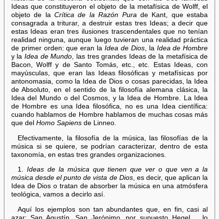
Ideas que constituyeron el objeto de la metafísica de Wolff, el
objeto de la
Crítica de la Razón Pura
de Kant, que estaba
consagrada a triturar, a destruir estas tres Ideas; a decir que
estas Ideas eran tres ilusiones trascendentales que no tenían
realidad ninguna, aunque luego tuvieran una realidad práctica
de primer orden: que eran la
Idea de Dios
, la
Idea de Hombre
y la
Idea de Mundo
, las tres grandes Ideas de la metafísica de
Bacon, Wolff y de Santo Tomás, etc., etc. Estas Ideas, con
mayúsculas, que eran las Ideas filosóficas y metafísicas por
antonomasia, como la Idea de Dios o cosas parecidas, la Idea
de Absoluto, en el sentido de la filosofía alemana clásica, la
Idea del Mundo o del Cosmos, y la Idea de Hombre. La Idea
de Hombre es una Idea filosófica, no es una Idea científica:
cuando hablamos de Hombre hablamos de muchas cosas más
que del
Homo Sapiens
de Linneo.
Efectivamente, la filosofía de la música, las filosofías de la
música si se quiere, se podrían caracterizar, dentro de esta
taxonomía, en estas tres grandes organizaciones.
1.
Ideas de la música que tienen que ver o que ven a la
música desde el punto de vista de Dios
, es decir, que aplican la
Idea de Dios o tratan de absorber la música en una atmósfera
teológica, vamos a decirlo así.
Aquí los ejemplos son tan abundantes que, en fin, casi al
azar: San Agustín, San Jerónimo, por supuesto Hegel,… lo