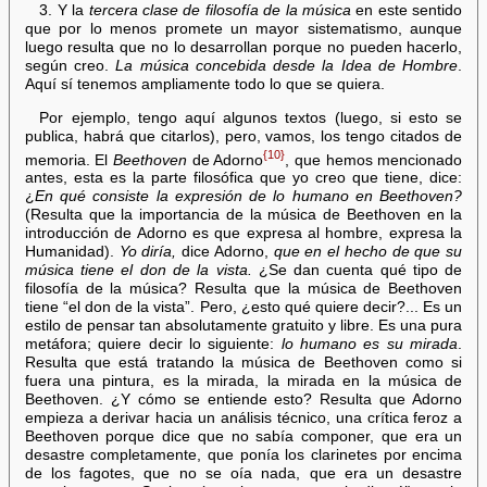
3. Y la
tercera clase de filosofía de la música
en este sentido
que por lo menos promete un mayor sistematismo, aunque
luego resulta que no lo desarrollan porque no pueden hacerlo,
según creo.
La música concebida desde la Idea de Hombre
.
Aquí sí tenemos ampliamente todo lo que se quiera.
Por ejemplo, tengo aquí algunos textos (luego, si esto se
publica, habrá que citarlos), pero, vamos, los tengo citados de
{10}
memoria. El
Beethoven
de Adorno
, que hemos mencionado
antes, esta es la parte filosófica que yo creo que tiene, dice:
¿
En qué consiste la expresión de lo humano en Beethoven?
(Resulta que la importancia de la música de Beethoven en la
introducción de Adorno es que expresa al hombre, expresa la
Humanidad).
Yo diría,
dice Adorno,
que en el hecho de que su
música tiene el don de la vista.
¿Se dan cuenta qué tipo de
filosofía de la música? Resulta que la música de Beethoven
tiene “el don de la vista”. Pero, ¿esto qué quiere decir?... Es un
estilo de pensar tan absolutamente gratuito y libre. Es una pura
metáfora; quiere decir lo siguiente:
lo humano es su mirada
.
Resulta que está tratando la música de Beethoven como si
fuera una pintura, es la mirada, la mirada en la música de
Beethoven. ¿Y cómo se entiende esto? Resulta que Adorno
empieza a derivar hacia un análisis técnico, una crítica feroz a
Beethoven porque dice que no sabía componer, que era un
desastre completamente, que ponía los clarinetes por encima
de los fagotes, que no se oía nada, que era un desastre