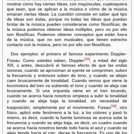
mostrar cómo hay ciertas Ideas, con mayúsculas, cualesquiera
que sean, que se aplican a la música o cómo de la música
emanan ciertas Ideas. La cuestión consiste en saber qué tipo
de Ideas son éstas, porque no todas las Ideas que puedan
brotar de la música pueden considerarse como filosóficas; de
la música podemos obtener ideas múltiples, pero no por ello
son filosóficas. Podemos obtener conceptos que están fuera
de la música, que no son musicales, que tienen estrecho
contacto con la música, pero no por ello son filosóficas.
Dos ejemplos: el primero el famoso experimento Doppler-
{15}
Fizeau. Como ustedes saben, Doppler
, a mitad del siglo
XIX, o antes, descubrió el famoso efecto de que las ondas
sonoras, cuando se aproximan al oyente se comprimen, suben
la frecuencia y entonces suben de tono, y cuando se alejan
caen bruscamente de tonalidad. Cuando vemos que viene la
locomotora del tren va subiendo el tono y cuando se aleja cae
bruscamente. Si una orquesta viene en el tren tocando,
cuando se acerca hacia nosotros empieza a subir la tonalidad
y cuando se aleja baja la tonalidad, sin necesidad de
{16}
trasposición, simplemente por el movimiento. Fizeau
, otro
físico, aplicó este fenómeno a la luz, a los colores y pasó lo
mismo, es decir, cuando la fuente luminosa se acerca sube la
frecuencia y cuando se aleja baja, es decir, un cuadro cuando
se acerca hacia nosotros tiende todo hacia el azul y cuando se
aleja tiende hacia el rojo, decae la frecuencia. Es uno de los