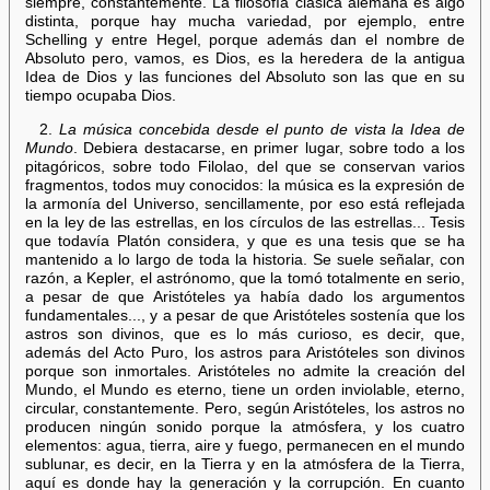
siempre, constantemente. La filosofía clásica alemana es algo
distinta, porque hay mucha variedad, por ejemplo, entre
Schelling y entre Hegel, porque además dan el nombre de
Absoluto pero, vamos, es Dios, es la heredera de la antigua
Idea de Dios y las funciones del Absoluto son las que en su
tiempo ocupaba Dios.
2.
La música concebida desde el punto de vista la Idea de
Mundo
. Debiera destacarse, en primer lugar, sobre todo a los
pitagóricos, sobre todo Filolao, del que se conservan varios
fragmentos, todos muy conocidos: la música es la expresión de
la armonía del Universo, sencillamente, por eso está reflejada
en la ley de las estrellas, en los círculos de las estrellas... Tesis
que todavía Platón considera, y que es una tesis que se ha
mantenido a lo largo de toda la historia. Se suele señalar, con
razón, a Kepler, el astrónomo, que la tomó totalmente en serio,
a pesar de que Aristóteles ya había dado los argumentos
fundamentales..., y a pesar de que Aristóteles sostenía que los
astros son divinos, que es lo más curioso, es decir, que,
además del Acto Puro, los astros para Aristóteles son divinos
porque son inmortales. Aristóteles no admite la creación del
Mundo, el Mundo es eterno, tiene un orden inviolable, eterno,
circular, constantemente. Pero, según Aristóteles, los astros no
producen ningún sonido porque la atmósfera, y los cuatro
elementos: agua, tierra, aire y fuego, permanecen en el mundo
sublunar, es decir, en la Tierra y en la atmósfera de la Tierra,
aquí es donde hay la generación y la corrupción. En cuanto