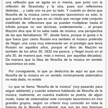
una reflexión que se agota en sí misma, que junto con la
reflexión de Stravinsky y la otra, pues son reflexiones
distintas..., y cada uno va por su lado. Y cuando yo decía que
filosofía de la música como concepto taxonómico es esto, lo
que quería decir es que es un rótulo que recoge este conjunto
indefinido de reflexiones que se pueden multiplicar hasta el
infinito porque no son técnicas, evidentemente..., el propio
Mazzini dice que él no sabe nada de música, una perspectiva
de las que llamábamos “R”, desde fuera, porque le gusta o lo
que fuera (por cierto Rossini era también el músico preferido
de Hegel, una cosa muy interesante ver el prestigio que tenía
Rossini en aquellos años, porque el libro de Mazzini es
también de los años 30, 1832 me parece, y Hegel murió en el
año 30, de manera que, más o menos, por aquellas décadas).
De manera que la Idea de filosofía de la música en sentido
taxonómico es esto.
Por consiguiente, lo que yo deduciría de aquí es que una
filosofía de la música en un sentido mínimamente sistemático
no está dada, no existe.
Lo que se llama “filosofía de la música” (voy pasando para
seguir adelante) y cuando estamos hablando de
filosofía de la
música
, realmente,
en nuestra tradición se podría, de algún
modo, tratar de sistematizar este concepto taxonómico en tres
grandes grupos
, según un criterio muy conocido en toda la
historia de la filosofía occidental, que son las tres famosas