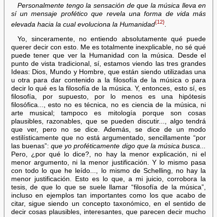
Personalmente tengo la sensación de que la música lleva en
sí un mensaje profético que revela una forma de vida más
{12}
elevada hacia la cual evoluciona la Humanidad
.
Yo, sinceramente, no entiendo absolutamente qué puede
querer decir con esto. Me es totalmente inexplicable, no sé qué
puede tener que ver la Humanidad con la música. Desde el
punto de vista tradicional, sí, estamos viendo las tres grandes
Ideas: Dios, Mundo y Hombre, que están siendo utilizadas una
u otra para dar contenido a la filosofía de la música o para
decir lo qué es la filosofía de la música. Y, entonces, esto sí, es
filosofía, por supuesto, por lo menos es una hipótesis
filosófica..., esto no es técnica, no es ciencia de la música, ni
arte musical; tampoco es mitología porque son cosas
plausibles, razonables, que se pueden discutir..., algo tendrá
que ver, pero no se dice. Además, se dice de un modo
estilísticamente que no está argumentado, sencillamente “por
las buenas”:
que yo proféticamente digo que la música busca...
Pero, ¿por qué lo dice?, no hay la menor explicación, ni el
menor argumento, ni la menor justificación. Y lo mismo pasa
con todo lo que he leído..., lo mismo de Schelling, no hay la
menor justificación. Esto es lo que, a mi juicio, corrobora la
tesis, de que lo que se suele llamar “filosofía de la música”,
incluso en ejemplos tan importantes como los que acabo de
citar, sigue siendo un concepto taxonómico, en el sentido de
decir cosas plausibles, interesantes, que parecen decir mucho