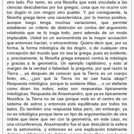
otro lado. Por tanto, es una filosofía que está vinculada a las
ciencias descubiertas por los griegos, cosa que no ocurre con
los dogón ni con ningún otro pueblo. Y, por consiguiente, la
filosofía griega tiene una característica, por lo menos positiva,
aunque luego tenga muchas variaciones, que permite
establecer un criterio de distinción en contra del argumento
relativista que se lo traga todo, pero además de un modo
implacable.
Usted es un eurocentrista
es la mayor acusación
que entonces hacían, o
etnocentrista
. Quiero decir que, por su
forma, la forma mitológica de los dogón, o de cualquier otra
concepción del mundo que no sea la griega, pues es evidente;
y, precisamente, la filosofía griega empezó contra la mitología
y gracias a la geometría. Un ejemplo rapidísimo, y esto al
margen de la verdad o falsedad: la pregunta, por qué razón la
Tierra..., ya después de conocer que la Tierra es un cuerpo
finito, etc., ¿por qué la Tierra no se cae hacia abajo?
Respuesta mitológica: porque la sostiene Atlas..., o un elefante
como dicen los indios, estas son respuestas típicamente
mitológicas. Respuesta de Anaximandro, que ya es típicamente
filosófica: la Tierra no se cae porque está en el centro de un
sistema de astros y entonces está equilibrada por todos los
lados. Es también una respuesta falsa pero, sin embargo, ya
no es mitológica porque tiene un tipo de argumentación de otra
índole que tiene que ver con la geometría, en este caso, es
una circunferencia. Anaximandro fue el que descubrió la esfera
en la astronomía, y entonces es una explicación totalmente