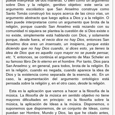
puede interpretar de dos maneras. O bien como un argumento
sobre Dios y la religión, genitivo objetivo: este sería un
argumento escolástico que San Anselmo construye como
Santo Tomás construyó los suyos acerca de las cinco vías, un
argumento abstracto que luego aplica a Dios y a la religión. O
bien puede interpretarse como un argumento que brota de la
religión, porque cuando San Anselmo está rezando con su
comunidad ni siquiera se plantea la cuestión de si Dios existe o
no existe, simplemente está hablando con Dios, y solamente
porque, desde fuera,
el necio dice no hay Dios
, entonces San
Anselmo dice
eres un insensato, un
insipiens,
porque estás
diciendo que no hay Dios cuando, si dices esto, ya tienes la
idea de Dios que es aquello cuyo mayor no se puede pensar,
etc.
Y, entonces, se continúa el argumento de Max Scheler en
su famoso libro
De lo eterno en el hombre.
Por tanto, Dios para
San Anselmo y, en general, para todos, brota de la religión. Es
en la religión, cuando es negada, cuando aparece la idea de
Dios y la existencia como separada de la esencia, etc. En un
caso, la argumentación del argumento ontológico está
pensada
sobre
la religión y, en el otro caso,
desde
la religión.
Esta es la aplicación que vamos a hacer a la filosofía de la
música. La
filosofía de la música en sentido objetivo
no tiene
mayores dificultades en principio: es la filosofía sobre la
música, la aplicación de Ideas a la música. Disponemos, o
suponemos que disponemos, de un conjunto de Ideas, como
puedan ser Hombre, Mundo y Dios, las que he citado antes,