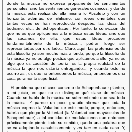
donde la música no expresa propiamente los sentimientos
personales, sino los sentimientos generales cósmicos, y donde
la música está realizando ella misma lo Absoluto y con un
horizonte, además, de nihilismo, con ideas orientales que
tantas veces se han reproducido después, las ideas del
budismo, etc., de Schopenhauer. Por tanto, la convicción de
que no es que apliquemos a la música estas Ideas, sino que
las sacamos de ella, que estas Ideas proceden
fundamentalmente de la música..., podrán luego ser
representadas por otro lado... Claro, aquí, las pretensiones de
esta filosofía ya son mucho más a fondo, porque la filosofía de
la música ya no es algo postizo que aplicamos a ello, ya no es
algo que es cuestión de teoría, es la propia realidad de la
música la que nos estaría entregando...; y cuando esto no
ocurre así, es que no entendemos la música, entendemos una
cosa puramente superficial.
El problema que el caso concreto de Schopenhauer plantea,
a mi juicio, es que no se distingue qué clase de música.
Cuando se habla de la música se sobreentiende que sea toda
la música. Y parece un poco gratuito afirmar que toda la
música exprese la Voluntad de este modo, porque, entonces,
habría que plegar la Voluntad (la Voluntad con mayúsculas de
Schopenhauer) a tal cantidad de modulaciones que entonces
prácticamente pierde todo su sentido; queda una palabra que
se va adaptando casuísticamente y
ad hoc
en cada caso. Y,