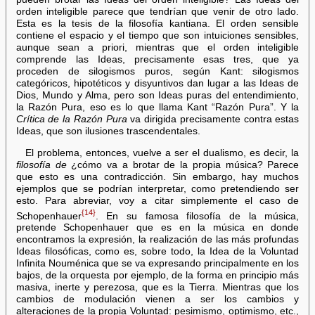
orden inteligible parece que tendrían que venir de otro lado.
Esta es la tesis de la filosofía kantiana. El orden sensible
contiene el espacio y el tiempo que son intuiciones sensibles,
aunque sean a priori, mientras que el orden inteligible
comprende las Ideas, precisamente esas tres, que ya
proceden de silogismos puros, según Kant: silogismos
categóricos, hipotéticos y disyuntivos dan lugar a las Ideas de
Dios, Mundo y Alma, pero son Ideas puras del entendimiento,
la Razón Pura, eso es lo que llama Kant “Razón Pura”. Y la
Crítica de la Razón Pura
va dirigida precisamente contra estas
Ideas, que son ilusiones trascendentales.
El problema, entonces, vuelve a ser el dualismo, es decir, la
filosofía de
¿cómo va a brotar de la propia música? Parece
que esto es una contradicción. Sin embargo, hay muchos
ejemplos que se podrían interpretar, como pretendiendo ser
esto. Para abreviar, voy a citar simplemente el caso de
{14}
Schopenhauer
. En su famosa filosofía de la música,
pretende Schopenhauer que es en la música en donde
encontramos la expresión, la realización de las más profundas
Ideas filosóficas, como es, sobre todo, la Idea de la Voluntad
Infinita Nouménica que se va expresando principalmente en los
bajos, de la orquesta por ejemplo, de la forma en principio más
masiva, inerte y perezosa, que es la Tierra. Mientras que los
cambios de modulación vienen a ser los cambios y
alteraciones de la propia Voluntad: pesimismo, optimismo, etc.,