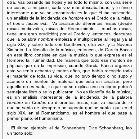
otra. Vas pasando las hojas y es todo lo mismo, con una serie
de cosas, a mi juicio, cada vez más descabaladas, y lo único
interesante que yo he encontrado es lo que él iba buscando:
un análisis de la incidencia de
hombre
en el Credo de la misa,
et
homo factus est...
Va analizando diferentes misas (desde
misas medievales, misas del Renacimiento..., muchas misas,
tiene una gran erudición) por el Credo y, entonces, descubre
que la palabra
hombre
empieza a multiplicarse al llegar ya al
siglo XIX, y sobre todo con Beethoven, otra vez, y la Novena
Sinfonía. La filosofía de la música, entonces, de García Bacca
en este libro consiste en que la música lo que expresa es el
Hombre, la Humanidad. De manera que todo ese montón de
páginas que da la impresión, cuando García Bacca organiza
esto ya tenía ochenta y tantos años, que había recogido todo
el material de toda su vida, que no tuvo tiempo o no supo y
acumuló un montón de material que está sin analizar, pero
aquello no es nada; lo que no se explica uno es cómo publicó
semejante libro o se lo publicaron. No es filosofía de la música,
es un análisis interesante de la incidencia de la palabra
Hombre
en
Credos
de diferentes misas, que va buscando lo
que se sabía de siempre o se suponía que se sabía: que en el
siglo XIX, en el Romanticismo, es el hombre el que pasa a
primer plano, el humanismo.
El último ejemplo: el de Schoenberg. Dice Schoenberg, leo
un texto solo: