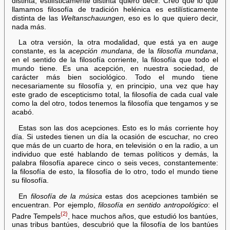
distinta, estilísticamente distinta quiero decir. Creo que lo que
llamamos filosofía de tradición helénica es estilísticamente
distinta de las
Weltanschauungen,
eso es lo que quiero decir,
nada más.
La otra versión, la otra modalidad, que está ya en auge
constante, es la
acepción mundana
, de la
filosofía mundana
,
en el sentido de la filosofía corriente, la filosofía que todo el
mundo tiene. Es una acepción, en nuestra sociedad, de
carácter más bien sociológico. Todo el mundo tiene
necesariamente su filosofía y, en principio, una vez que hay
este grado de escepticismo total, la filosofía de cada cual vale
como la del otro, todos tenemos la filosofía que tengamos y se
acabó.
Estas son las dos acepciones. Esto es lo más corriente hoy
día. Si ustedes tienen un día la ocasión de escuchar, no creo
que más de un cuarto de hora, en televisión o en la radio, a un
individuo que esté hablando de temas políticos y demás, la
palabra filosofía aparece cinco o seis veces, constantemente:
la filosofía de esto, la filosofía de lo otro, todo el mundo tiene
su filosofía.
En
filosofía de la música
estas dos acepciones también se
encuentran. Por ejemplo,
filosofía en sentido antropológico
: el
{2}
Padre Tempels
, hace muchos años, que estudió los bantúes,
unas tribus bantúes, descubrió que la filosofía de los bantúes