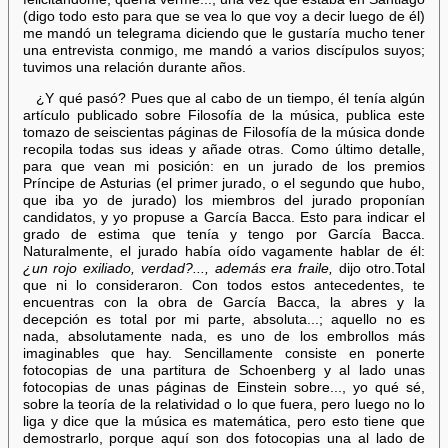
(digo todo esto para que se vea lo que voy a decir luego de él)
me mandó un telegrama diciendo que le gustaría mucho tener
una entrevista conmigo, me mandó a varios discípulos suyos;
tuvimos una relación durante años.
¿Y qué pasó? Pues que al cabo de un tiempo, él tenía algún
artículo publicado sobre Filosofía de la música, publica este
tomazo de seiscientas páginas de Filosofía de la música donde
recopila todas sus ideas y añade otras. Como último detalle,
para que vean mi posición: en un jurado de los premios
Príncipe de Asturias (el primer jurado, o el segundo que hubo,
que iba yo de jurado) los miembros del jurado proponían
candidatos, y yo propuse a García Bacca. Esto para indicar el
grado de estima que tenía y tengo por García Bacca.
Naturalmente, el jurado había oído vagamente hablar de él:
¿un rojo exiliado, verdad?..., además era fraile,
dijo otro.Total
que ni lo consideraron. Con todos estos antecedentes, te
encuentras con la obra de García Bacca, la abres y la
decepción es total por mi parte, absoluta...; aquello no es
nada, absolutamente nada, es uno de los embrollos más
imaginables que hay. Sencillamente consiste en ponerte
fotocopias de una partitura de Schoenberg y al lado unas
fotocopias de unas páginas de Einstein sobre..., yo qué sé,
sobre la teoría de la relatividad o lo que fuera, pero luego no lo
liga y dice que la música es matemática, pero esto tiene que
demostrarlo, porque aquí son dos fotocopias una al lado de