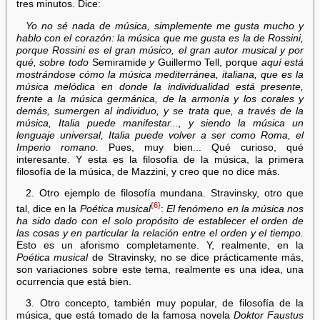
tres minutos. Dice:
Yo no sé nada de música, simplemente me gusta mucho y
hablo con el corazón: la música que me gusta es la de Rossini,
porque Rossini es el gran músico, el gran autor musical y por
qué, sobre todo
Semiramide
y
Guillermo Tell, porque
aquí está
mostrándose cómo la música mediterránea, italiana, que es la
música melódica en donde la individualidad está presente,
frente a la música germánica, de la armonía y los corales y
demás, sumergen al individuo, y se trata que, a través de la
música, Italia puede manifestar..., y siendo la música un
lenguaje universal, Italia puede volver a ser como Roma, el
Imperio romano.
Pues, muy bien... Qué curioso, qué
interesante. Y esta es la filosofía de la música, la primera
filosofía de la música, de Mazzini, y creo que no dice más.
2. Otro ejemplo de filosofía mundana. Stravinsky, otro que
{6}
tal, dice en la
Poética musical
:
El fenómeno en la música nos
ha sido dado con el solo propósito de establecer el orden de
las cosas y en particular la relación entre el orden y el tiempo.
Esto es un aforismo completamente. Y, realmente, en la
Poética musical
de Stravinsky, no se dice prácticamente más,
son variaciones sobre este tema, realmente es una idea, una
ocurrencia que está bien.
3. Otro concepto, también muy popular, de filosofía de la
música, que está tomado de la famosa novela
Doktor Faustus