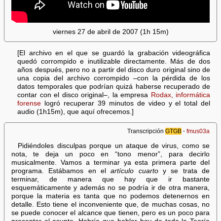
viernes 27 de abril de 2007 (1h 15m)
[El archivo en el que se guardó la grabación videográfica
quedó corrompido e inutilizable directamente. Más de dos
años después, pero no a partir del disco duro original sino de
una copia del archivo corrompido –con la pérdida de los
datos temporales que podrían quizá haberse recuperado de
contar con el disco original–, la empresa
Rodax, informática
forense
logró recuperar 39 minutos de video y el total del
audio (1h15m), que aquí ofrecemos.]
Transcripción
GTGB
⋅
fmus03a
Pidiéndoles disculpas porque un ataque de virus, como se
nota, te deja un poco en “tono menor”, para decirlo
musicalmente. Vamos a terminar ya esta primera parte del
programa. Estábamos en el
artículo cuarto
y se trata de
terminar, de manera que hay que ir bastante
esquemáticamente y además no se podría ir de otra manera,
porque la materia es tanta que no podemos detenernos en
detalle. Esto tiene el inconveniente que, de muchas cosas, no
se puede conocer el alcance que tienen, pero es un poco para