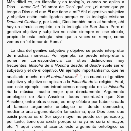
Más difícil es, en filosofía y en teología, cuando se aplica a
Dios...:
amor Dei,
“el amor de Dios” qué es: ¿el amor que yo
tengo a Dios o el que Él me tiene a mí? Ahí el genitivo subjetivo
y objetivo están más ligados porque en la teología cristiana
Deus est Caritas
y, por tanto, Dios también ama al hombre; ahí
hay un círculo completo, en la teología de San Juan. Pero el
genitivo objetivo y subjetivo no están siempre en ese círculo,
propio de esta teología, sino que a veces se rompe, como
vemos en “el temor de Roma”.
La idea del genitivo subjetivo y objetivo se puede interpretar
de muchas maneras. Por ejemplo, se puede interpretar o
poner en correspondencia con otras distinciones muy
frecuentes:
filosofía de
o
filosofía desde
; el
desde
suele ser el
subjetivo y el
de
el objetivo. Un ejemplo importantísimo, que he
{13}
analizado mucho en
El animal divino
,
es cuando el genitivo
subjetivo y objetivo se aplican a la
Filosofía de
la religión. Aquí,
con este ejemplo, nos introducimos enseguida en la
Filosofía
de
la música, mucho mejor que directamente. Argumento
ontológico de San Anselmo: todos recordarán que San
Anselmo, entre otras cosas, es muy célebre por haber creado
el famoso argumento ontológico en donde demuestra,
mediante una argumentación famosísima, que Dios tiene que
existir porque es el Ser cuyo mayor no puede ser pensado y,
por tanto, tiene que existir porque si no ya no sería el mayor,
etc. Y aquí viene el asunto: este argumento ontológico se