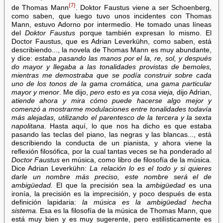
{7}
de Thomas Mann
. Doktor Faustus viene a ser Schoenberg,
como saben, que luego tuvo unos incidentes con Thomas
Mann, estuvo Adorno por intermedio. He tomado unas líneas
del
Doktor Faustus
porque también expresan lo mismo. El
Doctor Faustus, que es Adrian Leverkühn, como saben, está
describiendo..., la novela de Thomas Mann es muy abundante,
y dice:
estaba pasando las manos por el la, re, sol, y después
do mayor y llegaba a las tonalidades provistas de bemoles,
mientras me demostraba que se podía construir sobre cada
uno de los tonos de la gama cromática, una gama particular
mayor y menor
. Me dijo,
pero esto es ya cosa vieja,
dijo Adrian,
atiende ahora y mira cómo puede hacerse algo mejor y
comenzó a mostrarme modulaciones entre tonalidades todavía
más alejadas, utilizando el parentesco de la tercera y la sexta
napolitana
. Hasta aquí, lo que nos ha dicho es que estaba
pasando las teclas del piano, las negras y las blancas..., está
describiendo la conducta de un pianista, y ahora viene la
reflexión filosófica, por la cual tantas veces se ha ponderado al
Doctor Faustus
en música, como libro de filosofía de la música.
Dice Adrian Leverkühn:
La relación lo es el todo y si quieres
darle un nombre más preciso, este nombre será el de
ambigüedad.
El que la precisión sea la
ambigüedad
es una
ironía, la precisión es la imprecisión, y poco después de esta
definición lapidaria:
la música es la ambigüedad hecha
sistema.
Esa es la filosofía de la música de Thomas Mann, que
está muy bien y es muy sugerente, pero estilísticamente es