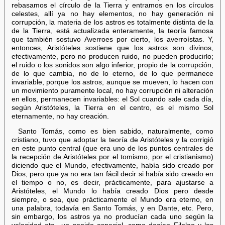
rebasamos el círculo de la Tierra y entramos en los círculos
celestes, allí ya no hay elementos, no hay generación ni
corrupción, la materia de los astros es totalmente distinta de la
de la Tierra, está actualizada enteramente, la teoría famosa
que también sostuvo Averroes por cierto, los averroístas. Y,
entonces, Aristóteles sostiene que los astros son divinos,
efectivamente, pero no producen ruido, no pueden producirlo;
el ruido o los sonidos son algo inferior, propio de la corrupción,
de lo que cambia, no de lo eterno, de lo que permanece
invariable, porque los astros, aunque se mueven, lo hacen con
un movimiento puramente local, no hay corrupción ni alteración
en ellos, permanecen invariables: el Sol cuando sale cada día,
según Aristóteles, la Tierra en el centro, es el mismo Sol
eternamente, no hay creación.
Santo Tomás, como es bien sabido, naturalmente, como
cristiano, tuvo que adoptar la teoría de Aristóteles y la corrigió
en este punto central (que era uno de los puntos centrales de
la recepción de Aristóteles por el tomismo, por el cristianismo)
diciendo que el Mundo, efectivamente, había sido creado por
Dios, pero que ya no era tan fácil decir si había sido creado en
el tiempo o no, es decir, prácticamente, para ajustarse a
Aristóteles, el Mundo lo había creado Dios pero desde
siempre, o sea, que prácticamente el Mundo era eterno, en
una palabra, todavía en Santo Tomás, y en Dante, etc. Pero,
sin embargo, los astros ya no producían cada uno según la