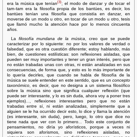
{3}
era la música que tenían
; el modo de danzar y de tocar el
tam-tam era la filosofía propia de los bantúes, es decir, los
bantúes tenían una filosofía que consistía en danzar, en
moverse de un modo u otro, en tocar de un modo u otro, tesis
que llamó mucho la atención hace por lo menos cincuenta
años.
La
filosofía mundana de la música
, creo que se puede
caracterizar por lo siguiente: no por los valores de verdad o
falsedad, que es otra cuestión diferente; estoy hablando, más
bien, de cuestiones estilísticas: son reflexiones aisladas, que
pueden ser muy importantes y tener un gran interés, pero que
no están trabadas unas con otras, ni están analizadas en sus
consecuencias, de forma que, y esto es lo más importante de
lo quería decirles, que cuando se habla de filosofía de la
música se suele entender en este sentido, que es un
concepto
taxonómico
, es decir, que no designa a un sistema filosófico
sobre la música sino que significa cualquier reflexión (que
puede ser interesante, y lo es sin duda, ahora voy a poner tres
ejemplos)..., reflexiones interesantes pero que no están
trabadas entre sí, ni están analizadas, simplemente que a
alguien se le ha ocurrido decir esto, lo dice y llama la atención
(es interesante, sin duda), pero, luego, lo otro que dice no
tiene nada que ver con lo primero... Todo este conjunto de
pensamientos, no diría yo aforísticos, porque a veces ni
siquiera son aforismos, sino reflexiones aisladas, no