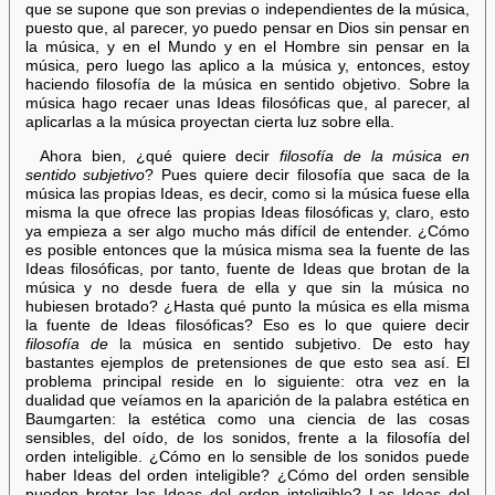
que se supone que son previas o independientes de la música,
puesto que, al parecer, yo puedo pensar en Dios sin pensar en
la música, y en el Mundo y en el Hombre sin pensar en la
música, pero luego las aplico a la música y, entonces, estoy
haciendo filosofía de la música en sentido objetivo. Sobre la
música hago recaer unas Ideas filosóficas que, al parecer, al
aplicarlas a la música proyectan cierta luz sobre ella.
Ahora bien, ¿qué quiere decir
filosofía de la música en
sentido subjetivo
? Pues quiere decir filosofía que saca de la
música las propias Ideas, es decir, como si la música fuese ella
misma la que ofrece las propias Ideas filosóficas y, claro, esto
ya empieza a ser algo mucho más difícil de entender. ¿Cómo
es posible entonces que la música misma sea la fuente de las
Ideas filosóficas, por tanto, fuente de Ideas que brotan de la
música y no desde fuera de ella y que sin la música no
hubiesen brotado? ¿Hasta qué punto la música es ella misma
la fuente de Ideas filosóficas? Eso es lo que quiere decir
filosofía de
la música en sentido subjetivo. De esto hay
bastantes ejemplos de pretensiones de que esto sea así. El
problema principal reside en lo siguiente: otra vez en la
dualidad que veíamos en la aparición de la palabra estética en
Baumgarten: la estética como una ciencia de las cosas
sensibles, del oído, de los sonidos, frente a la filosofía del
orden inteligible. ¿Cómo en lo sensible de los sonidos puede
haber Ideas del orden inteligible? ¿Cómo del orden sensible
pueden brotar las Ideas del orden inteligible? Las Ideas del