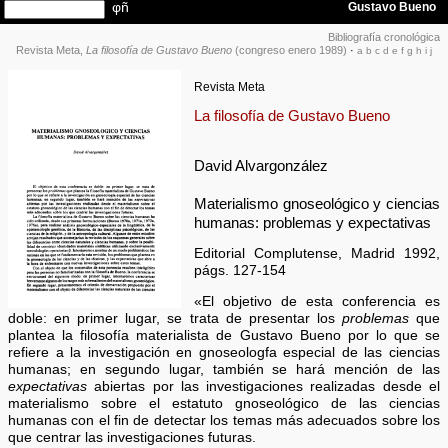
Bibliografía cronológica
Revista Meta,
La filosofía de Gustavo Bueno
(congreso enero 1989)
·
a
b
c
d
e
f
g
h
i
j
Revista Meta
La filosofía de Gustavo Bueno
David Alvargonzález
Materialismo gnoseológico y ciencias
humanas: problemas y expectativas
Editorial Complutense, Madrid 1992,
págs. 127-154
«El objetivo de esta conferencia es
doble: en primer lugar, se trata de presentar los
problemas
que
plantea la filosofía materialista de Gustavo Bueno por lo que se
refiere a la investigación en gnoseologfa especial de las ciencias
humanas; en segundo lugar, también se hará mención de las
expectativas
abiertas por las investigaciones realizadas desde el
materialismo sobre el estatuto gnoseológico de las ciencias
humanas con el fin de detectar los temas más adecuados sobre los
que centrar las investigaciones futuras.