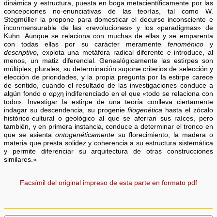
dinámica y estructura, puesta en boga metacientíficamente por las
concepciones no-enunciativas de las teorías, tal como W.
Stegmüller la propone para domesticar el decurso inconsciente e
inconmensurable de las «revoluciones» y los «paradigmas» de
Kuhn. Aunque se relaciona con muchas de ellas y se emparenta
con todas ellas por su carácter meramente
fenoménico
y
descriptivo,
explota una metáfora radical diferente e introduce, al
menos, un matiz diferencial. Genealógicamente las estirpes son
múltiples, plurales; su determinación supone criterios de selección y
elección de prioridades, y la propia pregunta por la estirpe carece
de sentido, cuando el resultado de las investigaciones conduce a
algún fondo o αρχη indiferenciado en el que «todo se relaciona con
todo». Investigar la estirpe de una teoría conlleva ciertamente
indagar su descendencia, su progenie
filogenética
hasta el zócalo
histórico-cultural o geológico al que se aferran sus raíces, pero
también, y en primera instancia, conduce a determinar el tronco en
que se asienta
ontogenéticamente
su florecimiento, la madera o
materia que presta solidez y coherencia a su estructura sistemática
y permite diferenciar su arquitectura de otras construcciones
similares.»
Facsímil del original impreso de esta parte en formato pdf