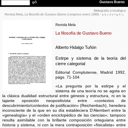
Bibliografía cronológica
Revista Meta,
La filosofía de Gustavo Bueno
(congreso enero 1989)
·
a
b
c
d
e
f
g
h
i
j
Revista Meta
La filosofía de Gustavo Bueno
Alberto Hidalgo Tuñón
Estirpe y sistema de la teoría del
cierre categorial
Editorial Complutense, Madrid 1992,
págs. 71-104
«La pregunta por la estirpe y el
sistema de una teoría no se agota en
la clásica dualidad estructural entre génesis y estructura, ni en la
tajante oposición neopositivista entre «contextos de
descubrimiento/contextos de justificación» (Reichenbach), heredera
inconsciente de la que en su día estableciera D'Alembert entre la
«genealogía» y el «orden enciclopédico de las ciencias»; tampoco
resulta asimilable con la brillante composición orteguiana entre
historia
y
sistema,
ni con la mera contraposición «fisicalista» entre