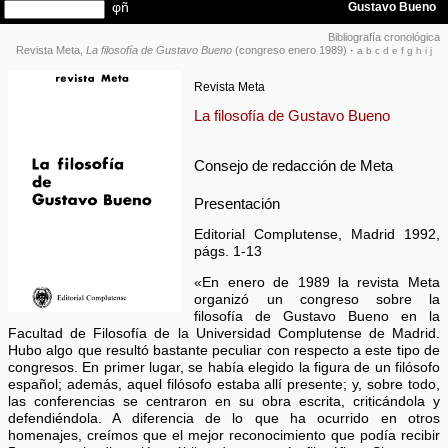
Bibliografía cronológica
Revista Meta,
La filosofía de Gustavo Bueno
(congreso enero 1989)
·
a
b
c
d
e
f
g
h
i
j
Revista Meta
La filosofía de Gustavo Bueno
Consejo de redacción de Meta
Presentación
Editorial Complutense, Madrid 1992,
págs. 1-13
«En enero de 1989 la revista Meta
organizó un congreso sobre la
filosofía de Gustavo Bueno en la
Facultad de Filosofía de la Universidad Complutense de Madrid.
Hubo algo que resultó bastante peculiar con respecto a este tipo de
congresos. En primer lugar, se había elegido la figura de un filósofo
español; además, aquel filósofo estaba allí presente; y, sobre todo,
las conferencias se centraron en su obra escrita, criticándola y
defendiéndola. A diferencia de lo que ha ocurrido en otros
homenajes, creímos que el mejor reconocimiento que podía recibir