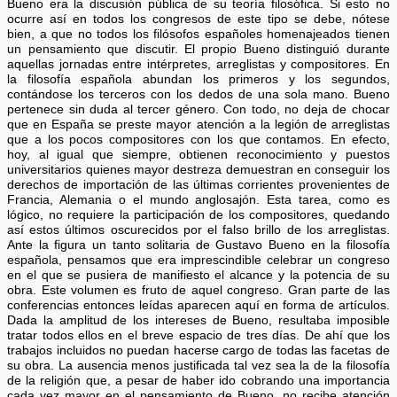
Bueno era la discusión pública de su teoría filosófica. Si esto no
ocurre así en todos los congresos de este tipo se debe, nótese
bien, a que no todos los filósofos españoles homenajeados tienen
un pensamiento que discutir. El propio Bueno distinguió durante
aquellas jornadas entre intérpretes, arreglistas y compositores. En
la filosofía española abundan los primeros y los segundos,
contándose los terceros con los dedos de una sola mano. Bueno
pertenece sin duda al tercer género. Con todo, no deja de chocar
que en España se preste mayor atención a la legión de arreglistas
que a los pocos compositores con los que contamos. En efecto,
hoy, al igual que siempre, obtienen reconocimiento y puestos
universitarios quienes mayor destreza demuestran en conseguir los
derechos de importación de las últimas corrientes provenientes de
Francia, Alemania o el mundo anglosajón. Esta tarea, como es
lógico, no requiere la participación de los compositores, quedando
así estos últimos oscurecidos por el falso brillo de los arreglistas.
Ante la figura un tanto solitaria de Gustavo Bueno en la filosofía
española, pensamos que era imprescindible celebrar un congreso
en el que se pusiera de manifiesto el alcance y la potencia de su
obra. Este volumen es fruto de aquel congreso. Gran parte de las
conferencias entonces leídas aparecen aquí en forma de artículos.
Dada la amplitud de los intereses de Bueno, resultaba imposible
tratar todos ellos en el breve espacio de tres días. De ahí que los
trabajos incluidos no puedan hacerse cargo de todas las facetas de
su obra. La ausencia menos justificada tal vez sea la de la filosofía
de la religión que, a pesar de haber ido cobrando una importancia
cada vez mayor en el pensamiento de Bueno, no recibe atención