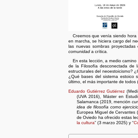
Creemos que venía siendo hora de 
en marcha, se hiciera cargo del ne
las nuevas sombras proyectadas 
comunidad
a crítica.
En esta lección, a medio camino en
de la Filosofía desconectada de 
estructurales del neoestoicismo?
¿Qué bases del sistema estoico
último, el más importante de todos
Eduardo Gutiérrez Gutiérrez
(Medin
(UVA 2016), Máster en Estudi
Salamanca (2019, mención
cu
idea de filosofía como ejercici
Europea Miguel de Cervantes (V
de Oviedo ha ofrecido estas lec
la cultura
” (3 marzo 2025) y “
Co