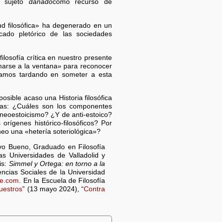
l sujeto
dañado
como recurso de
tud filosófica» ha degenerado en un
ado pletórico de las sociedades
ilosofía crítica en nuestro presente
omarse a la ventana» para reconocer
amos tardando en someter a esta
posible acaso una Historia filosófica
emas: ¿Cuáles son los componentes
neoestoicismo? ¿Y de anti-estoico?
rígenes histórico-filosóficos? Por
neo una «hetería soteriológica»?
vo Bueno, Graduado en Filosofía
s Universidades de Valladolid y
is:
Simmel y Ortega: en torno a la
encias Sociales de la Universidad
te.com
. En la Escuela de Filosofía
uestros
” (13 mayo 2024), “
Contra