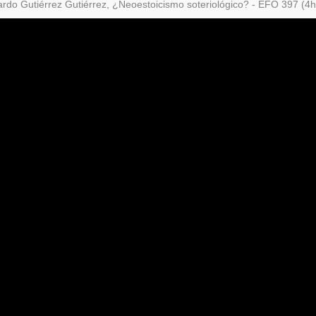
rdo Gutiérrez Gutiérrez, ¿Neoestoicismo soteriológico? - EFO 397 (4