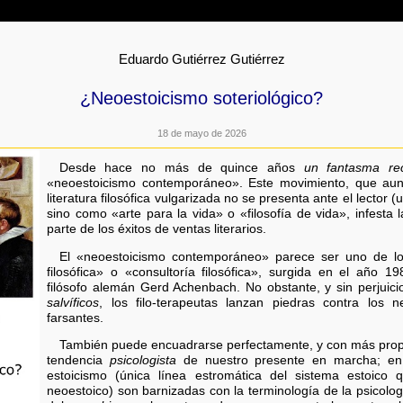
Eduardo Gutiérrez Gutiérrez
¿Neoestoicismo soteriológico?
18 de mayo de 2026
Desde hace no más de quince años
un fantasma re
«neoestoicismo contemporáneo». Este movimiento, que aun
literatura filosófica vulgarizada no se presenta ante el lector 
sino como «arte para la vida» o «filosofía de vida», infesta
parte de los éxitos de ventas literarios.
El «neoestoicismo contemporáneo» parece ser uno de los
filosófica» o «consultoría filosófica», surgida en el año 198
filósofo alemán Gerd Achenbach. No obstante, y sin perjuicio 
salvíficos
, los filo-terapeutas lanzan piedras contra los
farsantes.
También puede encuadrarse perfectamente, y con más propie
tendencia
psicologista
de nuestro presente en marcha; en 
estoicismo (única línea estromática del sistema estoico 
neoestoico) son barnizadas con la terminología de la psicologí