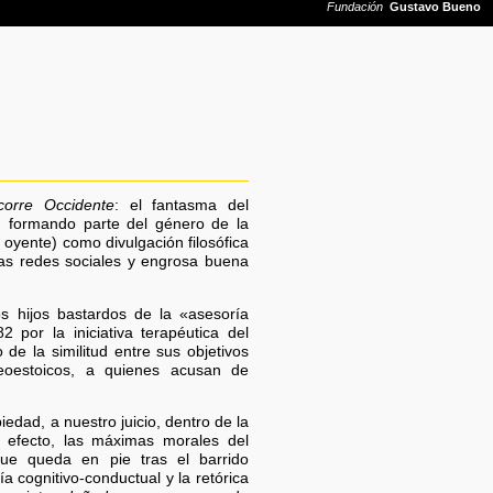
corre Occidente
: el fantasma del
 formando parte del género de la
(u oyente) como divulgación filosófica
 las redes sociales y engrosa buena
 hijos bastardos de la «asesoría
2 por la iniciativa terapéutica del
de la similitud entre sus objetivos
 neoestoicos, a quienes acusan de
dad, a nuestro juicio, dentro de la
efecto, las máximas morales del
que queda en pie tras el barrido
a cognitivo-conductual y la retórica