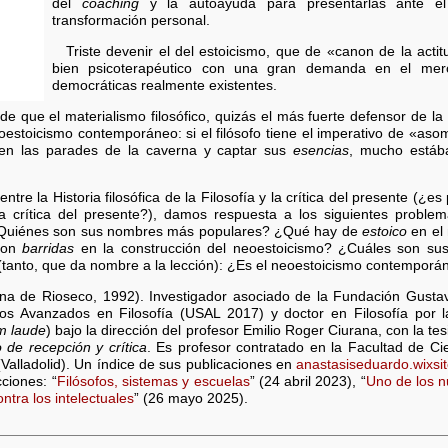
del
coaching
y la autoayuda para presentarlas ante e
transformación personal.
Triste devenir el del estoicismo, que de «canon de la acti
bien psicoterapéutico con una gran demanda en el merc
democráticas realmente existentes.
que el materialismo filosófico, quizás el más fuerte defensor de la f
oestoicismo contemporáneo: si el filósofo tiene el imperativo de «as
en las parades de la caverna y captar sus
esencias
, mucho estáb
tre la Historia filosófica de la Filosofía y la crítica del presente (¿es 
la crítica del presente?), damos respuesta a los siguientes probl
 ¿Quiénes son sus nombres más populares? ¿Qué hay de
estoico
en el 
 son
barridas
en la construcción del neoestoicismo? ¿Cuáles son sus o
 (tanto, que da nombre a la lección): ¿Es el neoestoicismo contemporá
a de Rioseco, 1992). Investigador asociado de la Fundación Gusta
os Avanzados en Filosofía (USAL 2017) y doctor en Filosofía por la
m laude
) bajo la dirección del profesor Emilio Roger Ciurana, con la tes
o de recepción y crítica
. Es profesor contratado en la Facultad de Ci
alladolid). Un índice de sus publicaciones en
anastasiseduardo.wixsi
ciones: “
Filósofos, sistemas y escuelas
” (24 abril 2023), “
Uno de los n
ntra los intelectuales
” (26 mayo 2025).