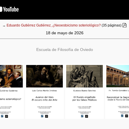
→
Eduardo Gutiérrez Gutiérrez, ¿Neoestoicismo soteriológico?
(35 páginas)
18 de mayo de 2026
Escuela de Filosofía de Oviedo