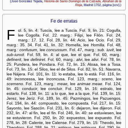
(José González Tejada,
Historia de Santo Domingo de la Calzada, Abrahán de la
Rioja
, Madrid 1702, página [xxv].)
Fe de erratas
F
ol. 5, lin. 4: Tuscia, lee a Tuscia. Fol. 9, lin. 21: Cogulla,
lee Cogolla. Fol. 22. marg.: Filipi, lee Filón. Fol. 24,
marg.: 17. 12. Fol. 28, lin. 44: Acio, lee Ocio. Fol. 29,
marg.: 35. 34. Fol. 41, lin. 32: Homella, lee Homilla. Fol. 48,
marg.:
confusum,
lee
concussum
. Fol. 47, marg.:
sub. iuvit
, lee
sub-iunxit
. Fol. 59, lin. 4: al que, lee el que. Fol. 60, marg.:
definerit
, lee
definiret
. Fol. 60, marg.:
alvi
, lee
alivi
. Fol. 78, lin.
25: Pundera, lee Pondara. Fol. 72, lin. 15: Aloaa, lee a Tosa.
Fol. 73, lin. 15: el Silos, lee el de Silos. Fol. 82, lin. 51: Navarra,
lee Nájera. Fol. 101, lin. 11: lo estaba, lee lo está. Fol. 116, lin.
49: inconcessa, lee inconcusa. Fol. 123, marg.:
sceno
, lee
scemeno
. Fol. 123, marg.:
meae,
lee
animae meae
. Fol. 124,
lin. 45: conducir, lee concluir. Fol. 129, lin. 16: estralo, lee
estarlo. Fol. 138, lin. 11: a lo que, lee a la que. Fol. 139, lin. 15:
Jerez, lee Jeriz. Fol. 189, lin. 45: Pazmingos, lee Pazuengos.
Fol. 194, lin. 44: compuesto, lee compuesta. Fol. 217, lin. 15:
Sayonto, lee Sascón. Fol. 231, lin. 6: dejaron, lee dijeron. Fol.
232, lin. 47: al fin, lee el fin. Fol. 246, lin. 40: se estuviesen, lee
se estuvieron. Fol. 250, lin. 20: expuestos, lee expuesto. Fol.
278, lin. 28: Calente, lee Calense. Fol. 279, lin. 15: Theodo, lee
Theodoro. Fol. 288, lin. 21: antiguo, lee antiguos. Fol. 290, lin.