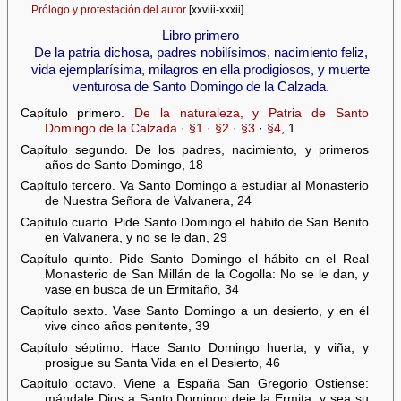
Prólogo y protestación del autor
[xxviii-xxxii]
Libro primero
De la patria dichosa, padres nobilísimos, nacimiento feliz,
vida ejemplarísima, milagros en ella prodigiosos, у muerte
venturosa de Santo Domingo de la Calzada.
Capítulo primero.
De la naturaleza, y Patria de Santo
Domingo de la Calzada
·
§1
·
§2
·
§3
·
§4
, 1
Capítulo segundo. De los padres, nacimiento, y primeros
años de Santo Domingo, 18
Capítulo tercero. Va Santo Domingo a estudiar al Monasterio
de Nuestra Señora de Valvanera, 24
Capítulo cuarto. Pide Santo Domingo el hábito de San Benito
en Valvanera, y no se le dan, 29
Capítulo quinto. Pide Santo Domingo el hábito en el Real
Monasterio de San Millán de la Cogolla: No se le dan, y
vase en busca de un Ermitaño, 34
Capítulo sexto. Vase Santo Domingo a un desierto, y en él
vive cinco años penitente, 39
Capítulo séptimo. Hace Santo Domingo huerta, y viña, y
prosigue su Santa Vida en el Desierto, 46
Capítulo octavo. Viene a España San Gregorio Ostiense:
mándale Dios a Santo Domingo deje la Ermita, y sea su