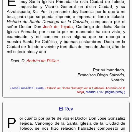
E
muy Santa Iglesia Primada de esta Ciudad de Toledo,
Inquisidor y Vicario General en dicha Ciudad, y su
Arzobispado, &c. Por la presente doy licencia por lo que a mi
toca, para que se pueda imprimir, e imprima el libro intitulado:
Historia de Santo Domingo de la Calzada,
compuesto por el
señor Doctor Don
José de Tejada
, Canónigo de dicha Santa
Iglesia Primada, por cuanto por mi mandado ha sido visto, y
examinado, y no contiene cosa alguna que se oponga a
nuestra Santa Fe Católica, y buenas costumbres. Dada en la
Ciudad de Toledo a veinte y tres días del mes de Junio, año de
mil setecientos y uno.
Doct. D.
Andrés de Pitillas
.
Por su mandado,
Francisco Diego Salcedo
,
Notario.
(José González Tejada,
Historia de Santo Domingo de la Calzada, Abrahán de la
Rioja
, Madrid 1702, página [xxiv].)
El Rey
P
or cuanto por parte de vos el Doctor Don José González
Tejada, Canónigo de la Santa Iglesia de la Ciudad de
Toledo, se nos hizo relación habíades compuesto un