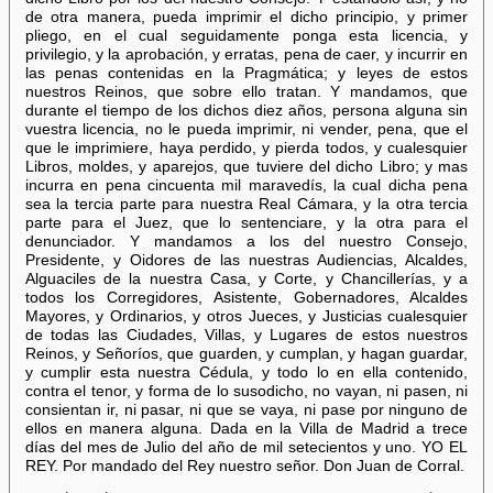
de otra manera, pueda imprimir el dicho principio, y primer
pliego, en el cual seguidamente ponga esta licencia, y
privilegio, y la aprobación, y erratas, pena de caer, y incurrir en
las penas contenidas en la Pragmática; y leyes de estos
nuestros Reinos, que sobre ello tratan. Y mandamos, que
durante el tiempo de los dichos diez años, persona alguna sin
vuestra licencia, no le pueda imprimir, ni vender, pena, que el
que le imprimiere, haya perdido, y pierda todos, y cualesquier
Libros, moldes, y aparejos, que tuviere del dicho Libro; y mas
incurra en pena cincuenta mil maravedís, la cual dicha pena
sea la tercia parte para nuestra Real Cámara, y la otra tercia
parte para el Juez, que lo sentenciare, y la otra para el
denunciador. Y mandamos a los del nuestro Consejo,
Presidente, y Oidores de las nuestras Audiencias, Alcaldes,
Alguaciles de la nuestra Casa, y Corte, y Chancillerías, y a
todos los Corregidores, Asistente, Gobernadores, Alcaldes
Mayores, y Ordinarios, y otros Jueces, y Justicias cualesquier
de todas las Ciudades, Villas, y Lugares de estos nuestros
Reinos, y Señoríos, que guarden, y cumplan, y hagan guardar,
y cumplir esta nuestra Cédula, y todo lo en ella contenido,
contra el tenor, y forma de lo susodicho, no vayan, ni pasen, ni
consientan ir, ni pasar, ni que se vaya, ni pase por ninguno de
ellos en manera alguna. Dada en la Villa de Madrid a trece
días del mes de Julio del año de mil setecientos y uno. YO EL
REY. Por mandado del Rey nuestro señor. Don Juan de Corral.