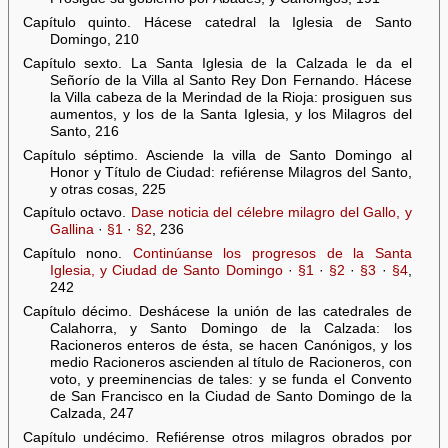
Capítulo quinto. Hácese catedral la Iglesia de Santo
Domingo, 210
Capítulo sexto. La Santa Iglesia de la Calzada le da el
Señorío de la Villa al Santo Rey Don Fernando. Hácese
la Villa cabeza de la Merindad de la Rioja: prosiguen sus
aumentos, y los de la Santa Iglesia, y los Milagros del
Santo, 216
Capítulo séptimo. Asciende la villa de Santo Domingo al
Honor y Título de Ciudad: refiérense Milagros del Santo,
y otras cosas, 225
Capítulo octavo.
Dase noticia del célebre milagro del Gallo, y
Gallina
·
§1
·
§2
, 236
Capítulo nono.
Continúanse los progresos de la Santa
Iglesia, y Ciudad de Santo Domingo
·
§1
·
§2
·
§3
·
§4
,
242
Capítulo décimo. Deshácese la unión de las catedrales de
Calahorra, y Santo Domingo de la Calzada: los
Racioneros enteros de ésta, se hacen Canónigos, y los
medio Racioneros ascienden al título de Racioneros, con
voto, y preeminencias de tales: y se funda el Convento
de San Francisco en la Ciudad de Santo Domingo de la
Calzada, 247
Capítulo undécimo. Refiérense otros milagros obrados por