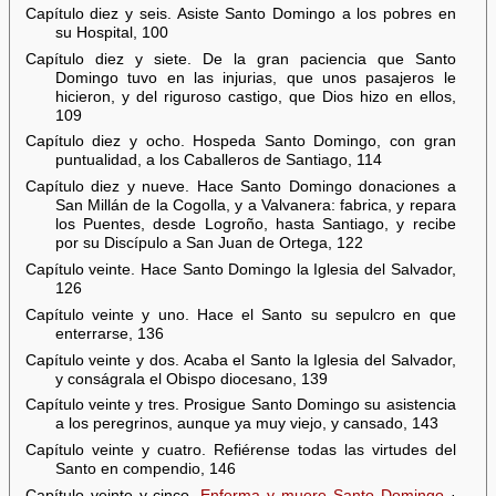
Capítulo diez y seis. Asiste Santo Domingo a los pobres en
su Hospital, 100
Capítulo diez y siete. De la gran paciencia que Santo
Domingo tuvo en las injurias, que unos pasajeros le
hicieron, y del riguroso castigo, que Dios hizo en ellos,
109
Capítulo diez y ocho. Hospeda Santo Domingo, con gran
puntualidad, a los Caballeros de Santiago, 114
Capítulo diez y nueve. Hace Santo Domingo donaciones a
San Millán de la Cogolla, y a Valvanera: fabrica, y repara
los Puentes, desde Logroño, hasta Santiago, y recibe
por su Discípulo a San Juan de Ortega, 122
Capítulo veinte. Hace Santo Domingo la Iglesia del Salvador,
126
Capítulo veinte y uno. Hace el Santo su sepulcro en que
enterrarse, 136
Capítulo veinte y dos. Acaba el Santo la Iglesia del Salvador,
y conságrala el Obispo diocesano, 139
Capítulo veinte y tres. Prosigue Santo Domingo su asistencia
a los peregrinos, aunque ya muy viejo, y cansado, 143
Capítulo veinte y cuatro. Refiérense todas las virtudes del
Santo en compendio, 146
Capítulo veinte y cinco.
Enferma y muere Santo Domingo
·