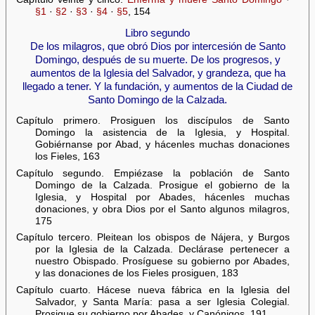
§1
·
§2
·
§3
·
§4
·
§5
, 154
Libro segundo
De los milagros, que obró Dios por intercesión de Santo
Domingo, después de su muerte. De los progresos, y
aumentos de la Iglesia del Salvador, y grandeza, que ha
llegado a tener. Y la fundación, y aumentos de la Ciudad de
Santo Domingo de la Calzada.
Capítulo primero. Prosiguen los discípulos de Santo
Domingo la asistencia de la Iglesia, y Hospital.
Gobiérnanse por Abad, y hácenles muchas donaciones
los Fieles, 163
Capítulo segundo. Empiézase la población de Santo
Domingo de la Calzada. Prosigue el gobierno de la
Iglesia, y Hospital por Abades, hácenles muchas
donaciones, y obra Dios por el Santo algunos milagros,
175
Capítulo tercero. Pleitean los obispos de Nájera, y Burgos
por la Iglesia de la Calzada. Declárase pertenecer a
nuestro Obispado. Prosíguese su gobierno por Abades,
y las donaciones de los Fieles prosiguen, 183
Capítulo cuarto. Hácese nueva fábrica en la Iglesia del
Salvador, y Santa María: pasa a ser Iglesia Colegial.
Prosigue su gobierno por Abades, y Canónigos, 191