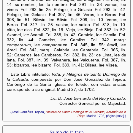
14: su nombre, lee tu nombre. Fol. 291, lin. 38: vemos, lee
vimos. Fol. 293, lin. 25: Pelagio, lee Gelasio. Fol. 293, lin. 42:
Pelagio, lee Gelasio. Fol. 307, lin. 46: Veros, lee Beros. Fol.
308, lin. 51: Bilevio, lee Bilivio. Fol. 309, lin. 10: Veros, lee
Beros. Fol. 317, lin. 25: sasino, lee salido. Fol. 318, lin. 10:
oltta, lee olca. Fol. 322, lin. 19: Vieja, lee Bieja. Fol. 332. lin. 52:
Axamel, lee Axamil. Fol. 338, lin. 42: Camiela, lee Camila. Fol.
332, lin. 44: Camelos, lee Camilos. Fol. 342. marg.:
compararum
, lee
campanarum
. Fol. 345, lin. 55: Atacil, lee
Arecil. Fol. 342, marg.: Calabria, lee Cantabria. Fol. 365, lin.
52: Cameros, lee Camberos. Fol. 382, lin. 23: de Lima, lee de
lana. Fol. 387, lin. 39: Valvanera, lee Valcuerna. Fol. 387, lin.
53: bizarros, lee bizarro. Fol. 389, lin. 41: Blisea, lee Vlisea.
Este Libro intitulado:
Vida, y Milagros de Santo Domingo de
la Calzada
, compuesto por Don José González de Tejada,
Canónigo de la Santa Iglesia de Toledo, con estas erratas
corresponde a su original. Madrid 27, de 1702.
Lic. D. José Bernardo del Río y Cordido
,
Corrector General por su Majestad.
(José González Tejada,
Historia de Santo Domingo de la Calzada, Abrahán de la
Rioja
, Madrid 1702, página [xxvi].)
Suma de la tasa