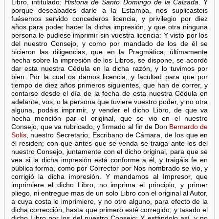
Libro, intitulado:
Historia de Santo Domingo de la Calzada
. Y
porque deseábades darle a la Estampa, nos suplicasteis
fuésemos servido concederos licencia, y privilegio por diez
años para poder hacer la dicha impresión, y que otra ninguna
persona le pudiese imprimir sin vuestra licencia: Y visto por los
del nuestro Consejo, y como por mandado de los de él se
hicieron las diligencias, que en la Pragmática, últimamente
hecha sobre la impresión de los Libros, se dispone, se acordó
dar esta nuestra Cédula en la dicha razón, y lo tuvimos por
bien. Por la cual os damos licencia, y facultad para que por
tiempo de diez años primeros siguientes, que han de correr, y
contarse desde el día de la fecha de esta nuestra Cédula en
adelante, vos, o la persona que tuviere vuestro poder, y no otra
alguna, podáis imprimir, y vender el dicho Libro, de que va
hecha mención par el original, que se vio en el nuestro
Consejo, que va rubricado, y firmado al fin de Don
Bernardo de
Solís
, nuestro Secretario, Escribano de Cámara, de los que en
él residen; con que antes que se venda se traiga ante los del
nuestro Consejo, juntamente con el dicho original, para que se
vea si la dicha impresión está conforme a él, y traigáis fe en
pública forma, como por Corrector por Nos nombrado se vio, y
corrigió la dicha impresión. Y mandamos al Impresor, que
imprimiere el dicho Libro, no imprima el principio, y primer
pliego, ni entregue mas de un solo Libro con el original al Autor,
a cuya costa le imprimiere, y no otro alguno, para efecto de la
dicha corrección, hasta que primero esté corregido; y tasado el
dicho Libro por los del nuestro Consejo: Y estándolo así, y no