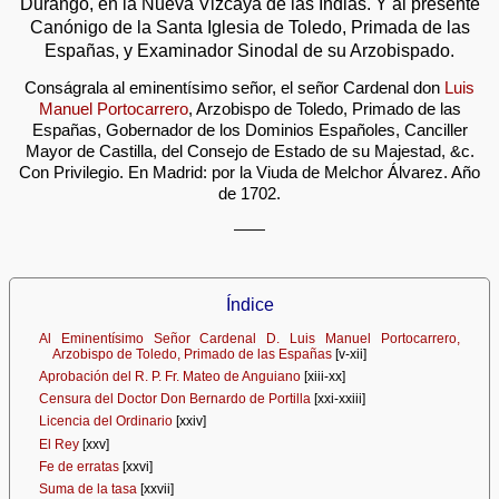
Durango, en la Nueva Vizcaya de las Indias. Y al presente
Canónigo de la Santa Iglesia de Toledo, Primada de las
Españas, y Examinador Sinodal de su Arzobispado.
Conságrala al eminentísimo señor, el señor Cardenal don
Luis
Manuel Portocarrero
, Arzobispo de Toledo, Primado de las
Españas, Gobernador de los Dominios Españoles, Canciller
Mayor de Castilla, del Consejo de Estado de su Majestad, &c.
Con Privilegio. En Madrid: por la Viuda de Melchor Álvarez. Año
de 1702.
——
Índice
Al Eminentísimo Señor Cardenal D. Luis Manuel Portocarrero,
Arzobispo de Toledo, Primado de las Españas
[v-xii]
Aprobación del R. P. Fr. Mateo de Anguiano
[xiii-xx]
Censura del Doctor Don Bernardo de Portilla
[xxi-xxiii]
Licencia del Ordinario
[xxiv]
El Rey
[xxv]
Fe de erratas
[xxvi]
Suma de la tasa
[xxvii]