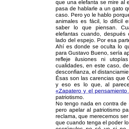
que una elefanta se mire al 
pasa de hablarle a un gato 
caso. Pero yo le hablo porqu
animales es fácil, lo difícil
saber lo que piensan. Cu
elefantas cuando, después d
lado del espejo. Por esa par
Ahí es donde se oculta lo q
para Gustavo Bueno, sería a
refleje ilusiones ni utop
cualidades, en este caso, del
desconfianza, el distanciamien
Ésas son las carencias que 
y eso es lo que, al parecer
«Zapatero y el pensamiento A
patriotismo.
No tengo nada en contra de 
pero apelar al patriotismo p
reclama, que merecemos ser 
que cuando tenga el poder lo
escrúpulos no sé yo si no