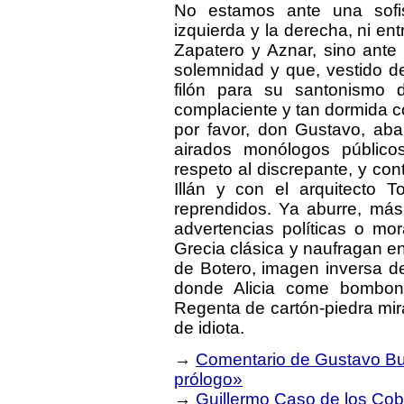
No estamos ante una sofist
izquierda y la derecha, ni ent
Zapatero y Aznar, sino ante 
solemnidad y que, vestido d
filón para su santonismo
complaciente y tan dormida 
por favor, don Gustavo, aba
airados monólogos públicos
respeto al discrepante, y con
Illán y con el arquitecto T
reprendidos. Ya aburre, más 
advertencias políticas o mo
Grecia clásica y naufragan en
de Botero, imagen inversa de 
donde Alicia come bombon
Regenta de cartón-piedra mira
de idiota.
→
Comentario de Gustavo Bue
prólogo»
→
Guillermo Caso de los Cob