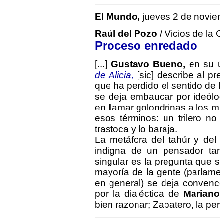
El Mundo,
jueves 2 de novie
Raúl del Pozo
/ Vicios de la 
Proceso enredado
[...]
Gustavo Bueno,
en su ú
de Alicia,
[sic] describe al p
que ha perdido el sentido de l
se deja embaucar por ideólo
en llamar golondrinas a los m
esos términos: un trilero n
trastoca y lo baraja.
La metáfora del tahúr y del
indigna de un pensador ta
singular es la pregunta que se
mayoría de la gente (parlament
en general) se deja convenc
por la dialéctica de
Mariano
bien razonar; Zapatero, la persu