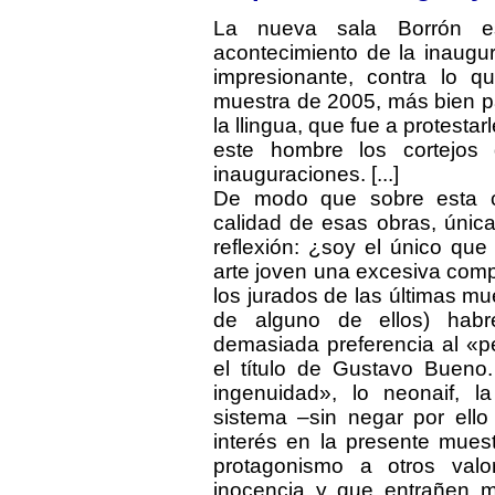
La nueva sala Borrón es 
acontecimiento de la inaugura
impresionante, contra lo q
muestra de 2005, más bien pa
la llingua, que fue a protesta
este hombre los cortejos
inauguraciones. [...]
De modo que sobre esta c
calidad de esas obras, únic
reflexión: ¿soy el único que
arte joven una excesiva compl
los jurados de las últimas m
de alguno de ellos) hab
demasiada preferencia al «p
el título de Gustavo Bueno.
ingenuidad», lo neonaif, l
sistema –sin negar por ello
interés en la presente mues
protagonismo a otros val
inocencia y que entrañen m