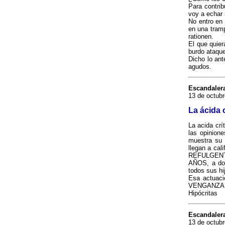
Para contrib
voy a echar
No entro en 
en una tramp
rationen.
El que quier
burdo ataque
Dicho lo ant
agudos.
Escandaler
13 de octubr
La ácida 
La acida cr
las opinion
muestra su 
llegan a ca
REFULGENTES
AÑOS, a dos
todos sus h
Esa actuac
VENGANZA, 
Hipócritas
Escandaler
13 de octubr