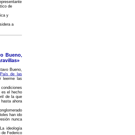
epresentante
tico de
ica y
sidera a
vo Bueno,
ravillas»
ustavo Bueno,
 País de las
r leerme las
 condiciones
y es el hecho
il de la que
s hasta ahora
 conglomerado
ñoles han ido
resión nunca
La ideología
o de Federico