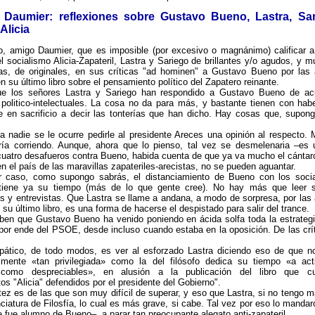
 Daumier: reflexiones sobre Gustavo Bueno, Lastra, Sar
Alicia
ro, amigo Daumier, que es imposible (por excesivo o magnánimo) calificar a
l socialismo Alicia-Zapateril, Lastra y Sariego de brillantes y/o agudos, y
s, de originales, en sus críticas "ad hominen" a Gustavo Bueno por las 
n su último libro sobre el pensamiento político del Zapatero reinante.
ue los señores Lastra y Sariego han respondido a Gustavo Bueno de ac
 politico-intelectuales. La cosa no da para más, y bastante tienen con hab
e en sacrificio a decir las tonterías que han dicho. Hay cosas que, supong
a nadie se le ocurre pedirle al presidente Areces una opinión al respecto.
ría corriendo. Aunque, ahora que lo pienso, tal vez se desmelenaria –es 
cuatro desafueros contra Bueno, habida cuenta de que ya va mucho el cántaro
n el país de las maravillas zapateriles-arecistas, no se pueden aguantar.
r caso, como supongo sabrás, el distanciamiento de Bueno con los soc
tiene ya su tiempo (más de lo que gente cree). No hay más que leer s
s y entrevistas. Que Lastra se llame a andana, a modo de sorpresa, por las
su último libro, es una forma de hacerse el despistado para salir del trance.
ben que Gustavo Bueno ha venido poniendo en ácida solfa toda la estrategia
por ende del PSOE, desde incluso cuando estaba en la oposición. De las crí
ático, de todo modos, es ver al esforzado Lastra diciendo eso de que 
ente «tan privilegiada» como la del filósofo dedica su tiempo «a act
como despreciables», en alusión a la publicación del libro que cu
os "Alicia" defendidos por el presidente del Gobierno".
ez es de las que son muy difícil de superar, y eso que Lastra, si no tengo m
enciatura de Filosfía, lo cual es más grave, si cabe. Tal vez por eso lo mandar
 fue alumno de Bueno–, a parar tan preocupante alegato anti-zapateril.