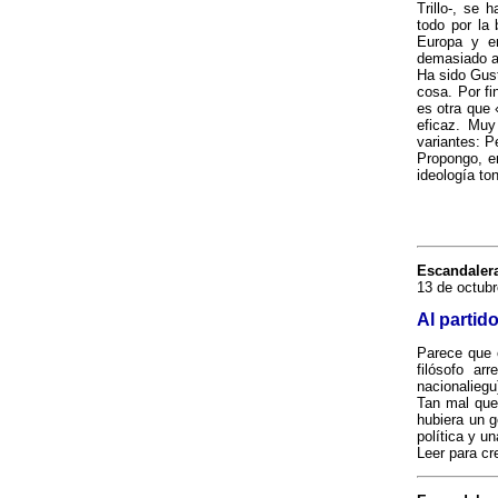
Trillo-, se 
todo por la 
Europa y e
demasiado a
Ha sido Gust
cosa. Por f
es otra que 
eficaz. Muy
variantes: P
Propongo, e
ideología to
Escandaler
13 de octubr
Al partid
Parece que 
filósofo ar
nacionaliegu
Tan mal qu
hubiera un g
política y 
Leer para cre