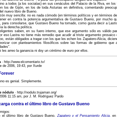
no a todos (a los sociatas) en sus cenáculos del Palacio de la Riva, en los 
 los de Gijón, en los de toda Asturias en definitiva, comentando preocu
del nuevo libro de Bueno.
zón muy sencilla: no es nada cómodo (en términos políticos y en términos de 
 tener en contra la potencia argumentativa de Gustavo Bueno, por mucho qu
s, para consolarse, que Gustavo Bueno ha tomado, como gusta decir a Lastra
ia la derecha política.
eligentes saben, en su fuero interno, que ese argumento sólo es válido par
r eso Lastra no tiene más remedio que acudir al triste argumento prosaico 
cabo, están obligados a tragar con los que les echen los Zapatero-Alicia, dicie
eorizar con planteamientos filosóficos sobre las formas de gobierno que 
dades".
ni les arreo la ganancia ni doy un céntimo de euro por ellos.
a
· http://www.elcomentario.tv/
e de 2006, 19:43, por Xurde
Forever
no es genial. Simplemente.
e nódulo
· http://nodulo.trujaman.org/
2006 11:15 am, por J. M. Rodríguez Pardo
arga contra el último libro de Gustavo Bueno
migos:
 el último libro de Gustavo Bueno,
Zapatero y el Pensamiento Alicia,
en 