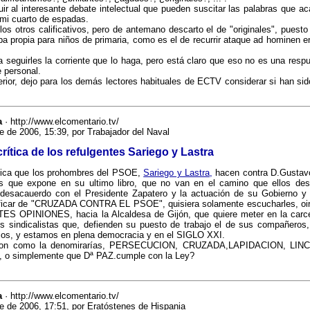
uir al interesante debate intelectual que pueden suscitar las palabras que ac
 mi cuarto de espadas.
los otros calificativos, pero de antemano descarto el de "originales", puesto
a propia para niños de primaria, como es el de recurrir ataque ad hominen e
a seguirles la corriente que lo haga, pero está claro que eso no es una resp
 personal.
erior, dejo para los demás lectores habituales de ECTV considerar si han sido
a
· http://www.elcomentario.tv/
e de 2006, 15:39, por Trabajador del Naval
crítica de los refulgentes Sariego y Lastra
ítica que los prohombres del PSOE,
Sariego y Lastra,
hacen contra D.Gustav
es que expone en su ultimo libro, que no van en el camino que ellos des
desacauerdo con el Presidente Zapatero y la actuación de su Gobierno y 
lificar de "CRUZADA CONTRA EL PSOE", quisiera solamente escucharles, oirl
 OPINIONES, hacia la Alcaldesa de Gijón, que quiere meter en la carc
 sindicalistas que, defienden su puesto de trabajo el de sus compañeros,
ijos, y estamos en plena democracia y en el SIGLO XXI.
ion como la denomirarías, PERSECUCION, CRUZADA,LAPIDACION, LI
o simplemente que Dª PAZ.cumple con la Ley?
a
· http://www.elcomentario.tv/
e de 2006, 17:51, por Eratóstenes de Hispania