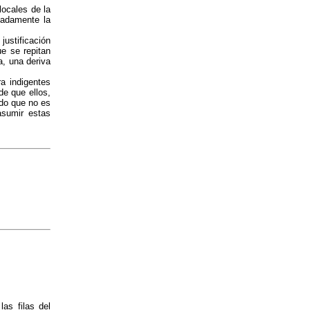
locales de la
padamente la
justificación
e se repitan
, una deriva
a indigentes
de que ellos,
ndo que no es
asumir estas
las filas del