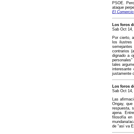
PSOE. Pero 
ataque perpe
El Comercio
Los foros d
Sab Oct 14, 
Por cierto, 
los ilustre
semejantes
contrarios 
dignado a o
personales" 
tales argume
interesante
justamente c
Los foros d
Sab Oct 14,
Las afirmaci
Ongay, que 
respuesta, s
ajena. Entr
filosofía en
mundana/aca
de "así va E