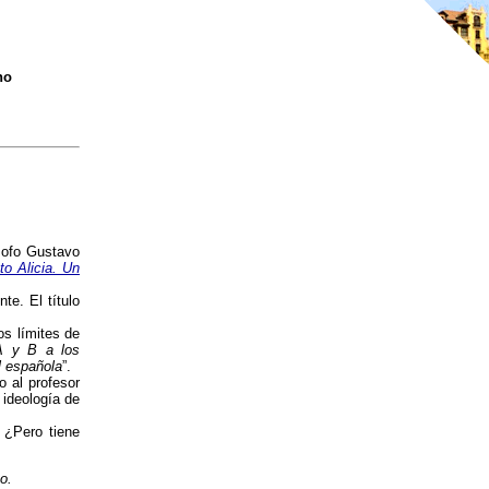
no
sofo Gustavo
to Alicia. Un
te. El título
s límites de
A y B a los
l española
”.
 al profesor
ideología de
 ¿Pero tiene
o.