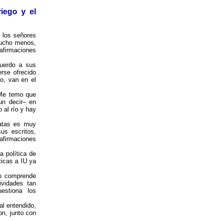
iego y el
 los señores
 mucho menos,
afirmaciones
uerdo a sus
erse ofrecido
o, van en el
 Me temo que
un decir– en
 al río y hay
iatas es muy
us escritos,
 afirmaciones
 política de
ticas a IU ya
no comprende
ividades tan
estiona los
al entendido,
on, junto con