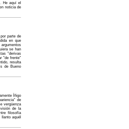
. He aquí el
en noticia de
 por parte de
edida en que
 argumentos
uiera se han
tas "derivas
r "de frente"
tido, resulta
sis de Bueno
damente Íñigo
ariencia" de
uce vergüenza
visión de la
tre filosofía
llanto aquél