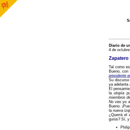
S
Diario de u
4 de octubre
Zapatero 
Tal como est
Bueno, con u
presidente e
Su discurs
ya adelanta 
El pensamie
la
utopía
pu
miembros de 
No veo yo a
Bueno. ¡Pue
la nueva izq
¿Querrá el 
gurús? Sí, y 
Phili