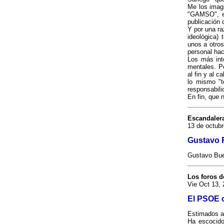
Me los imagi
"GAMSO", en
publicación 
Y por una ra
ideológica)
unos a otro
personal hac
Los más int
mentales. Po
al fin y al 
lo mismo "t
responsabili
En fin, que 
Escandaler
13 de octubr
Gustavo 
Gustavo Bue
Los foros d
Vie Oct 13, 
El PSOE c
Estimados a
Ha escocido