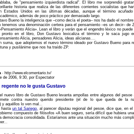
hablaba, de "pensamiento izquierdista radical". El libro me sorprendió grat
brillante historia que realiza de las diferentes corrientes socialistas que ha
n Estados Unidos en las últimas décadas, aunque el término acuñado
cadémico, además de poco práctico por demasiado largo.
avo Bueno la inteligencia que –como decía el poeta– nos ha dado el nombre
in tenemos una denominación certera para el pensamiento –es un decir– de Z
«Pensamiento Alicia». Lean el libro y verán que el engendro léxico no puede
 pronto en el libro, Don Gustavo lexicaliza el término y le saca jugo 
ensamiento Alicia, pensadores Alicia, ideas alicianas....
n suma, que adoptemos el nuevo término ideado por Gustavo Bueno para ref
ntuna y pusilánime que nos ha traído ZP.
a
· http://www.elcomentario.tv/
e de 2006, 9:30, por Espectator
o regente no le gusta Gustavo
el nuevo libro de Gustavo Bueno levanta ampollas entre algunos del pesoe a
remete contra nuestro querido presidente (el de lo que queda de la n
) y aquéllos lo ven mal...
e hasta
un tal Sariego,
al parecer diputau regional del pesoe, dice que, en e
obierno compuesto de filósofos «A buen seguro, sería difícil que hubiera un
una democracia consolidada. Estaríamos ante una situación mucho más compl
er...