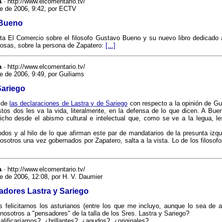
a
· http://www.elcomentario.tv/
re de 2006, 9:42, por ECTV
 Bueno
a El Comercio sobre el filosofo Gustavo Bueno y su nuevo libro dedicado a
cosas, sobre la persona de Zapatero:
[...]
a
· http://www.elcomentario.tv/
e de 2006, 9:49, por Guiliams
Sariego
 de
las declaraciones de Lastra y de Sariego
con respecto a la opinión de G
tos dos les va la vida, literalmente, en la defensa de lo que dicen. A Buen
dicho desde el abismo cultural e intelectual que, como se ve a la legua, l
os y al hilo de lo que afirman este par de mandatarios de la presunta izqu
osotros una vez gobernados por Zapatero, salta a la vista. Lo de los filosofo
a
· http://www.elcomentario.tv/
e de 2006, 12:08, por H. V. Daumier
adores Lastra y Sariego
 felicitarnos los asturianos (entre los que me incluyo, aunque lo sea de a
 nosotros a "pensadores" de la talla de los Sres. Lastra y Sariego?
lificaríamos?, ¿brillantes?, ¿agudos?, ¿originales?, ... .