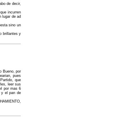
abo de decir,
 que incurren
n lugar de ad
uesta sino un
 brillantes y
o Bueno, por
earian, pues
Partido, que
es, leer sus
el por mas 6
 y el pan de
NCHAMIENTO,