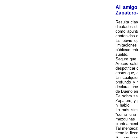
Al amigo
Zapatero-
Resulta cla
diputados de
como apunta
contenidas e
Es obvio q
limitaciones
públicament
sueldo.
Seguro que 
Areces sald
despotricar 
cosas que, e
En cualquie
profundo y 
declaracione
de Bueno en 
De sobra sa
Zapatero, y 
ni hablo.
Lo más simp
"cómo una m
mezquinas 
planteamient
Tal mentecat
tiene la lic
Sariego –que