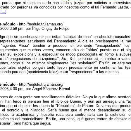
parece que ni siquiera se lo han leído y juzgan por noticias o entrevistas
trado por personas ya conocidas por nosotros como el tal Fernando Lastra, 
[...]
e nódulo
· http://nodulo.trujaman.org/
2006 3:59 pm, por Íñigo Ongay de Felipe
algo que se puede advertir por estas "salidas de tono" en absoluto casuales
s representantes asturianos del Pensamiento Alicia es precisamente la m
 "agentes Alicia" tienden a proceder simplemente "encapsulando" los
(argumentos que muchas veces, conocen sólo de "oídas" puesto que ni siq
jear su exposición) y a especular de modo psicologista en torno a supues
o a "renegaciones de la izquierda", &c., &c., pero eso sí, sin entrar a valora
ntos, como si los mismos simplemente "les resbalaran". En fin, en este sen
 que tales sujetos pongan tanto tesón precisamente en confirmar las te
uando parecen (apariciencia falaz) estar "respondiendo" a las mismas.
e nódulo
· http://nodulo.trujaman.org/
 2006 4:30 pm, por Ángel Sánchez Bernal
ones de esta gente son sencillamente ridículas. No ya lo que afirma acerta
ni han leído ni piensan leer el libro de Bueno, y aún así arriesga una "ap
ino que ni de lejos les suena la "República" de Platón. De veras que prod
e el sonrojo y la hilaridad. Sería bueno que al menos desarrollasen su di
 filosofía académica y filosofía rosa para confrontarla con la distinción en
démica del materialismo. En fin, una pena, qué ganas entran de abrazar el 
spaña", pero habrá que seguir.