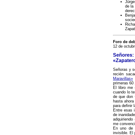
Jürge
de la
derec
Benja
socie
Richa
Zapat
Foro de de
12 de octubr
Señores:
«Zapatero
Señoras y se
recién saca
Maravillas»
(
primeras 60 
El libro me
cuando lo te
de que don 
hasta ahora 
para definir
Entre esas i
de inanidade
adquiriendo
me convenció
En uno de l
invisible. E