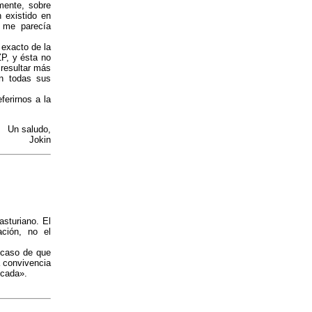
amente, sobre
n existido en
 me parecía
 exacto de la
P, y ésta no
 resultar más
en todas sus
erirnos a la
Un saludo,
Jokin
sturiano. El
ación, no el
l caso de que
a convivencia
icada».