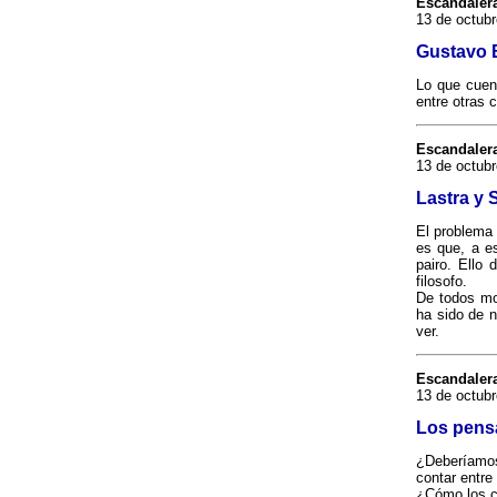
Escandaler
13 de octub
Gustavo
Lo que cuent
entre otras 
Escandaler
13 de octubr
Lastra y 
El problema
es que, a es
pairo. Ello 
filosofo.
De todos mod
ha sido de n
ver.
Escandaler
13 de octubr
Los pens
¿Deberíamos
contar entre
¿Cómo los ca