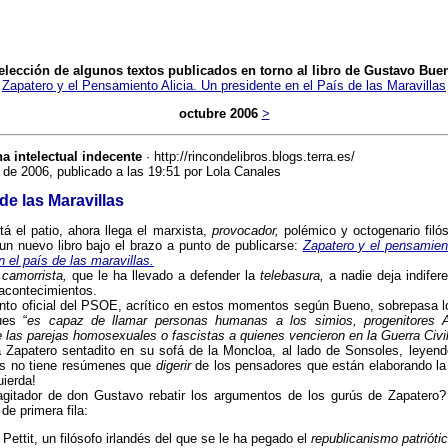
elección de algunos textos publicados en torno al libro de Gustavo Bue
Zapatero y el Pensamiento Alicia. Un presidente en el País de las Maravillas
octubre 2006
>
na intelectual indecente
· http://rincondelibros.blogs.terra.es/
 de 2006, publicado a las 19:51 por Lola Canales
de las Maravillas
á el patio, ahora llega el marxista,
provocador,
polémico y octogenario filó
n nuevo libro bajo el brazo a punto de publicarse:
Zapatero y el pensamien
n el país de las maravillas.
o
camorrista,
que le ha llevado a defender la
telebasura,
a nadie deja indiferen
acontecimientos.
nto oficial del PSOE, acrítico en estos momentos según Bueno, sobrepasa lo
es “
es capaz de llamar personas humanas a los simios, progenitores 
las parejas homosexuales o fascistas a quienes vencieron en la Guerra Civi
 Zapatero sentadito en su sofá de la Moncloa, al lado de Sonsoles, leyendo
s no tiene resúmenes que
digerir
de los pensadores que están elaborando la 
uierda!
agitador de don Gustavo rebatir los argumentos de los gurús de Zapatero?
de primera fila:
p Pettit, un filósofo irlandés del que se le ha pegado el
republicanismo patriótic