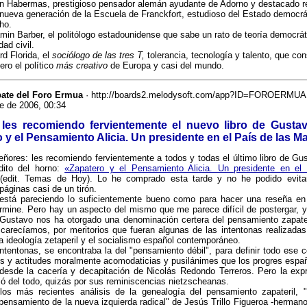
n Habermas, prestigioso pensador alemán ayudante de Adorno y destacado r
 nueva generación de la Escuela de Franckfort, estudioso del Estado democrá
ho.
min Barber, el politólogo estadounidense que sabe un rato de teoría democrát
dad civil.
rd Florida, el
sociólogo de las tres T,
tolerancia, tecnología y talento, que con
ero el político
más creativo
de Europa y casi del mundo.
bate del Foro Ermua
· http://boards2.melodysoft.com/app?ID=FOROERMUA
e de 2006, 00:34
 les recomiendo fervientemente el nuevo libro de Gusta
 y el Pensamiento Alicia. Un presidente en el País de las Ma
ñores: les recomiendo fervientemente a todos y todas el último libro de G
dito del horno:
«Zapatero y el Pensamiento Alicia. Un presidente en el
edit. Temas de Hoy). Lo he comprado esta tarde y no he podido evita
páginas casi de un tirón.
 está pareciendo lo suficientemente bueno como para hacer una reseña en
rmine. Pero hay un aspecto del mismo que me parece difícil de postergar, 
Gustavo nos ha otorgado una denominación certera del pensamiento zapater
carecíamos, por meritorios que fueran algunas de las intentonas realizada
 la ideología zetaperil y el socialismo español contemporáneo.
ntentonas, se encontraba la del "pensamiento débil", para definir todo ese
s y actitudes moralmente acomodaticias y pusilánimes que los progres espa
 desde la cacería y decapitación de Nicolás Redondo Terreros. Pero la exp
 del todo, quizás por sus reminiscencias nietzscheanas.
os más recientes análisis de la genealogía del pensamiento zapateril, "
l pensamiento de la nueva izquierda radical" de Jesús Trillo Figueroa -herman