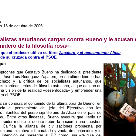
o
es 13 de octubre de 2006
alistas asturianos cargan contra Bueno y le acusan 
midero de la filosofía rosa»
que el profesor utiliza su libro
Zapatero y el pensamiento Alicia
 de su cruzada contra el PSOE
ijón
eproches que Gustavo Bueno ha dedicado al presidente
, José Luis Rodríguez Zapatero, en su último libro le han
echazo y la crítica de los socialistas asturianos, que
os planteamientos del filósofo asturiano, al que acusan de
una visión de la realidad «desenfocada» y emprender una
tra el PSOE.
 se conocía el contenido de la última obra de Bueno, en
cia el pensamiento del jefe del Ejecutivo con las
 infantiles del personaje literario de Alicia en el país de
las. Entre otras lindezas, Bueno asegura que «sólo un
 traidor reduce el debate sobre la nación a una cuestión
 Califica la alianza de civilizaciones propuesta por
o una iniciativa «disparatada y vacía de contenido» y le
 intención de presentar al PP como una «reliquia del