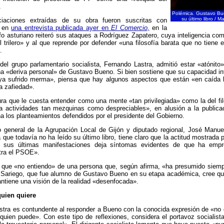
.
Polémica. Gustavo B
su último libro / M
ciaciones extraídas de su obra fueron suscritas con
s en
una entrevista publicada ayer en
El Comercio,
en la
ofo asturiano reiteró sus ataques a Rodríguez Zapatero, cuya inteligencia co
el trilero» y al que reprende por defender «una filosofía barata que no tiene 
.
del grupo parlamentario socialista, Fernando Lastra, admitió estar «atónito
a «deriva personal» de Gustavo Bueno. Si bien sostiene que su capacidad in
ya sufrido merma», piensa que hay algunos aspectos que están «en caída li
a zafiedad».
ra que le cuesta entender como una mente «tan privilegiada» como la del fi
a actividades tan mezquinas como despreciables», en alusión a la publicaci
a los planteamientos defendidos por el presidente del Gobierno.
o general de la Agrupación Local de Gijón y diputado regional, José Manue
 que todavía no ha leído su último libro, tiene claro que la actitud mostrada po
e sus últimas manifestaciones deja síntomas evidentes de que ha empr
tra el PSOE».
 que «no entiendo» de una persona que, según afirma, «ha presumido siemp
. Sariego, que fue alumno de Gustavo Bueno en su etapa académica, cree que
ntiene una visión de la realidad «desenfocada».
uien quiere
stra es contundente al responder a Bueno con la conocida expresión de «no 
 quien puede». Con este tipo de reflexiones, considera el portavoz socialis