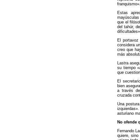
franquismo»
Estas apre
mayúscula
que el filós
del tahúr, d
dificultades»
El portavoz 
considera un
creo que ha
más absolut
Lastra asegu
su tiempo «
que cuestion
El secretari
bien asegura
a través d
cruzada con
Una postura
izquierdas»
asturiano ma
No ofende q
Fernando La
quiere, sino