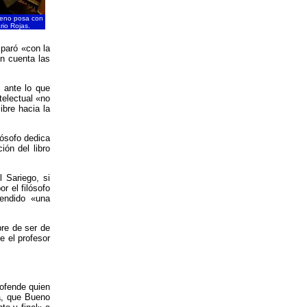
ueno posa con
ario Rojas.
mparó «con la
en cuenta las
» ante lo que
telectual «no
bre hacia la
lósofo dedica
ón del libro
l Sariego, si
r el filósofo
endido «una
re de ser de
 el profesor
ofende quien
ta, que Bueno