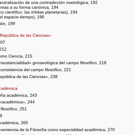
utralización de una contradicción noetológica, 192
mas a su forma canónica, 194
ientífico: las órbitas planetarias), 194
el espacio-tiempo), 196
ión, 199
 «República de las Ciencias»
207
 212
como Ciencia, 215
nsustancialidad» gnoseológica del campo filosófico, 218
onsistencia del campo filosófico, 221
República de las Ciencias», 238
 académica
sofía académica, 243
a «académica», 244
filosófico, 251
59
 académica, 265
veniencia de la Filosofía como especialidad académica, 270