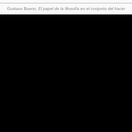
Gustavo Bueno,
El papel de la filosofía en el conjunto del hacer