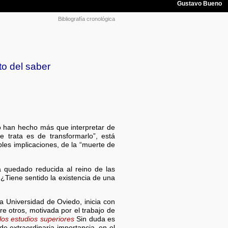
Bibliografía cronológica
nto del saber
o han hecho más que interpretar de
 trata es de transformarlo”, está
ples implicaciones, de la “muerte de
a quedado reducida al reino de las
 ¿Tiene sentido la existencia de una
a Universidad de Oviedo, inicia con
re otros, motivada por el trabajo de
 los estudios superiores
Sin duda es
e extraordinaria importancia, en el