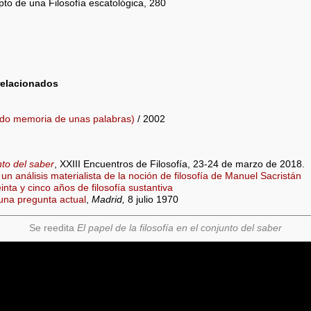
epto de una Filosofía escatológica, 280
relacionados
ndo memoria de unas palabras)
/ 2002
nto del saber
, XXIII Encuentros de Filosofía, 23-24 de marzo de 2018.
un análisis materialista de la noción de filosofía de Manuel Sacristán
inta y cinco años de filosofía sustantiva
 una pregunta actual
,
Madrid,
8 julio 1970
Se reedita
El papel de la filosofía en el conjunto del saber