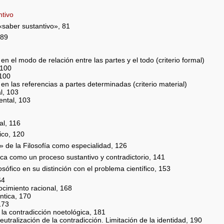
ntivo
«saber sustantivo», 81
 89
 en el modo de relación entre las partes y el todo (criterio formal)
 100
 100
 en las referencias a partes determinadas (criterio material)
l, 103
ental, 103
al, 116
tico, 120
 de la Filosofía como especialidad, 126
tica como un proceso sustantivo y contradictorio, 141
osófico en su distinción con el problema científico, 153
64
ocimiento racional, 168
ntica, 170
173
la contradicción noetológica, 181
neutralización de la contradicción. Limitación de la identidad, 190