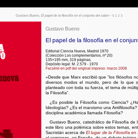
Gustavo Bueno,
El papel de la filosofía en el conjunto del saber
·
0
1
2
3
Gustavo Bueno
El papel de la filosofía en el conju
Editorial Ciencia Nueva, Madrid 1970
(Colección Los complementarios, nº 20)
135×195 mm, 319 páginas.
Depósito legal: M. 2.579 - 1970
Facsímil en pdf del original impreso: marzo 2008
«Desde que Marx escribió que “los filósofos n
diversos modos el mundo, pero de lo que se
planteado con toda su fuerza, el tema de múlti
la Filosofía”.
¿Es posible la Filosofía como Ciencia? ¿H
Ideologías? ¿Es el marxismo una Antifilosofía?
disciplina académica llamada Filosofía?
Gustavo Bueno, catedrático de Filosofía de l
este libro una polémica sobre estos temas, ent
Sacristán acerca de
El lugar de la Filosofía en
el comienzo, en España, de un debate teórico d