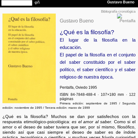
Bibliografía cronológica
Gustavo Bueno
¿Qué es la filosofía?
El lugar de la filosofía en la
educación.
El papel de la filosofía en el conjunto
del saber constituido por el saber
político, el saber científico y el saber
religioso de nuestra época.
Pentalfa, Oviedo 1995
ISBN 84-7848-488-4 · 107×180 mm · 122
páginas
Primera edición: septiembre de 1995 / Segunda
edición: noviembre de 1995 / Tercera edición: marzo de 1999
¿Qué es la filosofía? Muchos se dan por satisfechos con la
respuesta etimológico-psicológica:
es el amor al saber.
Como si el
amor o el deseo de saber tuviera que ser, por sí mismo, filosófico,
siendo así que casi siempre el deseo de saber es de índole
práctica, tecnológica o científica, y muchas veces frívola curiosidad