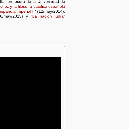
fía, profesora de la Universidad de
hez y la filosofía católica española
española imperial II
” (12/may/2014),
(6/may/2019) y “
La nación judía
”