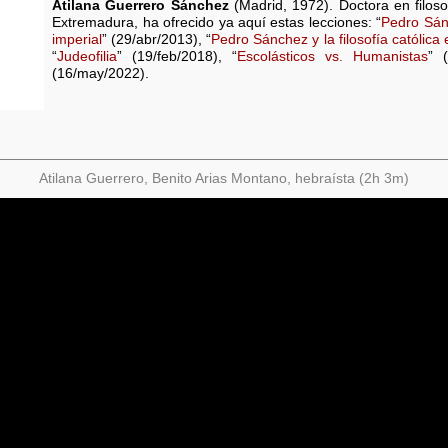
Atilana Guerrero Sánchez
(Madrid, 1972). Doctora en filoso
Extremadura, ha ofrecido ya aquí estas lecciones: “
Pedro Sánc
imperial
” (29/abr/2013), “
Pedro Sánchez y la filosofía católica 
“
Judeofilia
” (19/feb/2018), “
Escolásticos vs. Humanistas
” 
(16/may/2022).
Atilana Guerrero, Benito Arias Montano, hebraísta (2h 3m)