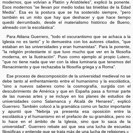
modernos, que volvían a Platón y Aristóteles", explicó la ponente.
Esos modernos "se llevan por medio todas las tinieblas de la Edad
Media". Esa es la postura que se ha sostenido siempre, "pero
también es un mito que hay que deshacer y que hace tiempo
quedó derrumbado, desde el materialismo histórico de Bueno,
alineado con la escolástica".
Para Atilana Guerrero, "todo el oscurantismo que se achaca a la
Iglesia no es tanto" y lo demuestra con los autores citados, "que
estaban en las universidades y eran humanistas". Para la ponente,
"la religión protestante sí que tuvo mucho que ver en la filosofía
moderna, en la Ilustración". Puso como ejemplo al propio Lutero,
"que no tiene nada que ver con la idea luminaria que tenemos del
Renacimiento y que rechazaba la filosofía griega y a Roma".
Ese proceso de descomposición de la universidad medieval no se
debe tanto al enfrentamiento entre el humanismo y la escolástica,
"sino a nuevos saberes como la cosmografía, surgida con el
descubrimiento de América y que en España pasa a formar parte
de las nuevas artes y se incluye en los planes de estudios de
universidades como Salamanca y Alcalá de Henares", explicó
Guerrero. También colocó a la gramática como un factor importante
y apuntó que "Nebrija ya presenta esa oposición entre la
escolástica y el humanismo en el prefacio de su gramática, pero no
lo hace en el ámbito de la Iglesia, sino que lo saca de la
universidad". Guerrero rebate así que sea una lucha de escuelas
filosóficas y entiende que se trata más de una lucha de religiones.»