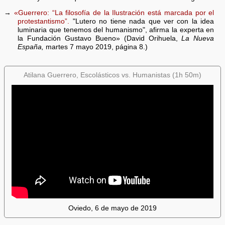
→
«Guerrero: “La filosofía de la Ilustración está marcada por el
protestantismo”.
"Lutero no tiene nada que ver con la idea
luminaria que tenemos del humanismo", afirma la experta en
la Fundación Gustavo Bueno» (David Orihuela,
La Nueva
España,
martes 7 mayo 2019, página 8.)
Atilana Guerrero, Escolásticos vs. Humanistas (1h 50m)
Oviedo, 6 de mayo de 2019