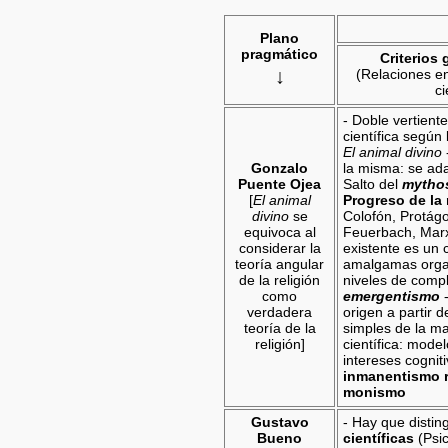
Plano
pragmático
Criterios
↓
(Relaciones ent
ci
- Doble vertiente,
científica según 
El animal divino
Gonzalo
la misma: se ada
Puente Ojea
Salto del
mythos
[
El animal
Progreso de la
divino
se
Colofón, Protágor
equivoca al
Feuerbach, Mar
considerar la
existente es un 
teoría angular
amalgamas organ
de la religión
niveles de compl
como
emergentismo
-
verdadera
origen a partir 
teoría de la
simples de la ma
religión]
científica: mode
intereses cognit
inmanentismo r
monismo
Gustavo
- Hay que distin
Bueno
científicas
(Psi