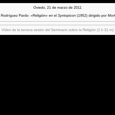
Oviedo, 21 de marzo de 2011
Rodríguez Pardo: «Religión» en el
Syntopicon
(1952) dirigido por Mort
Vídeo de la tercera sesión del Seminario sobre la Religión (1 h 31 m)