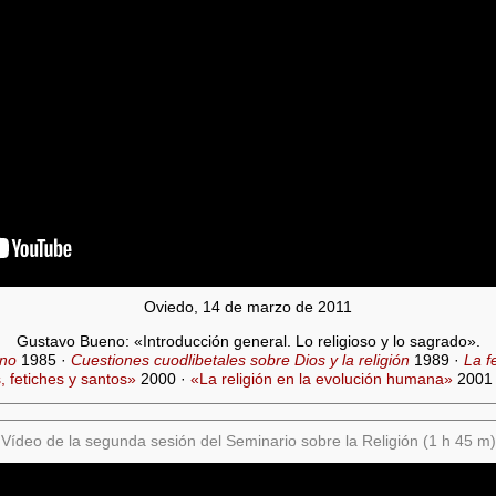
Oviedo, 14 de marzo de 2011
Gustavo Bueno: «Introducción general. Lo religioso y lo sagrado».
ino
1985 ·
Cuestiones cuodlibetales sobre Dios y la religión
1989 ·
La f
 fetiches y santos»
2000 ·
«La religión en la evolución humana»
2001
Vídeo de la segunda sesión del Seminario sobre la Religión (1 h 45 m)