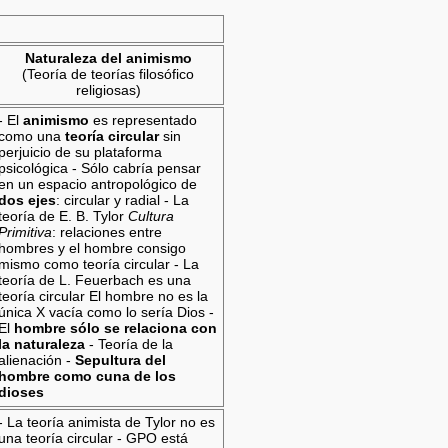
Naturaleza del animismo
(Teoría de teorías filosófico
religiosas)
- El
animismo
es representado
como una
teoría circular
sin
perjuicio de su plataforma
psicológica - Sólo cabría pensar
en un espacio antropológico de
dos ejes
: circular y radial - La
teoría de E. B. Tylor
Cultura
Primitiva
: relaciones entre
hombres y el hombre consigo
mismo como teoría circular - La
teoría de L. Feuerbach es una
teoría circular El hombre no es la
única X vacía como lo sería Dios -
El
hombre sólo se relaciona con
la naturaleza
- Teoría de la
alienación -
Sepultura del
hombre como cuna de los
dioses
- La teoría animista de Tylor no es
una teoría circular - GPO está