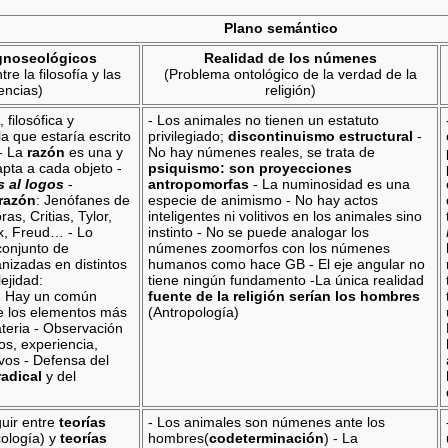
Plano semántico
 gnoseológicos
Realidad de los númenes
re la filosofía y las
(Problema ontológico de la verdad de la
encias)
religión)
 filosófica y
- Los animales no tienen un estatuto
la que estaría escrito
privilegiado;
discontinuismo estructural
-
- La
razón
es una y
No hay númenes reales, se trata de
pta a cada objeto -
psiquismo: son proyecciones
 al logos
-
antropomorfas
- La numinosidad es una
 razón
: Jenófanes de
especie de animismo - No hay actos
as, Critias, Tylor,
inteligentes ni volitivos en los animales sino
x, Freud… - Lo
instinto - No se puede analogar los
conjunto de
númenes zoomorfos con los númenes
izadas en distintos
humanos como hace GB - El eje angular no
ejidad:
tiene ningún fundamento -La única realidad
 Hay un común
fuente de la religión serían los hombres
de los elementos más
(Antropología)
teria - Observación
los, experiencia,
ivos - Defensa del
adical
y del
guir entre
teorías
- Los animales son númenes ante los
cología) y
teorías
hombres(
codeterminación
) - La