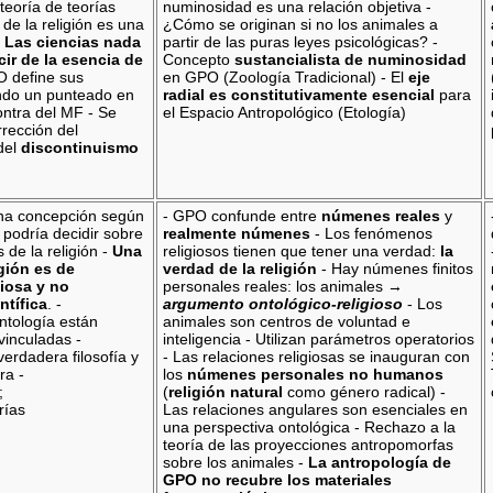
teoría de teorías
numinosidad es una relación objetiva -
a de la religión es una
¿Cómo se originan si no los animales a
-
Las ciencias nada
partir de las puras leyes psicológicas? -
ir de la esencia de
Concepto
sustancialista de numinosidad
 define sus
en GPO (Zoología Tradicional) - El
eje
ndo un punteado en
radial es constitutivamente esencial
para
contra del MF - Se
el Espacio Antropológico (Etología)
rección del
del
discontinuismo
na concepción según
- GPO confunde entre
númenes reales
y
a podría decidir sobre
realmente númenes
- Los fenómenos
 de la religión -
Una
religiosos tienen que tener una verdad:
la
igión es de
verdad de la religión
- Hay númenes finitos
giosa y no
personales reales: los animales →
ntífica
. -
argumento ontológico-religioso
- Los
ntología están
animales son centros de voluntad e
vinculadas -
inteligencia - Utilizan parámetros operatorios
verdadera filosofía y
- Las relaciones religiosas se inauguran con
ra -
los
númenes personales no humanos
;
(
religión natural
como género radical) -
rías
Las relaciones angulares son esenciales en
una perspectiva ontológica - Rechazo a la
teoría de las proyecciones antropomorfas
sobre los animales -
La antropología de
GPO no recubre los materiales