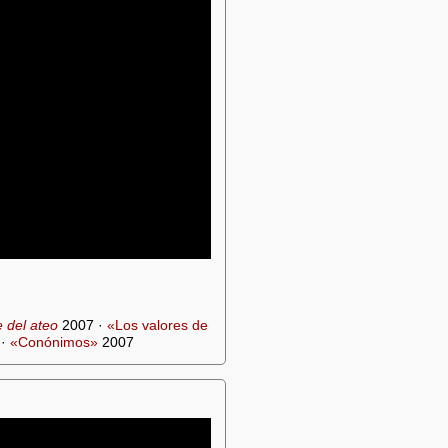
e del ateo
2007 ·
«Los valores de
 ·
«Conónimos»
2007