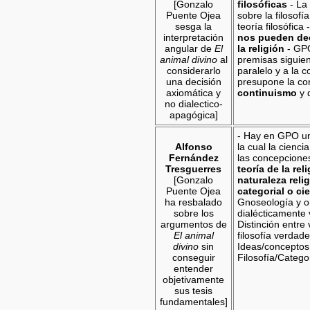
[Gonzalo
filosóficas
- La 
Puente Ojea
sobre la filosofí
sesga la
teoría filosófica 
interpretación
nos pueden dec
angular de
El
la religión
- GPO
animal divino
al
premisas siguie
considerarlo
paralelo y a la 
una decisión
presupone la cor
axiomática y
continuismo
y 
no dialectico-
apagógica]
- Hay en GPO u
Alfonso
la cual la cienci
Fernández
las concepciones
Tresguerres
teoría de la rel
[Gonzalo
naturaleza reli
Puente Ojea
categorial o cie
ha resbalado
Gnoseología y o
sobre los
dialécticamente 
argumentos de
Distinción entre 
El animal
filosofía verdade
divino
sin
Ideas/conceptos
conseguir
Filosofía/Catego
entender
objetivamente
sus tesis
fundamentales]