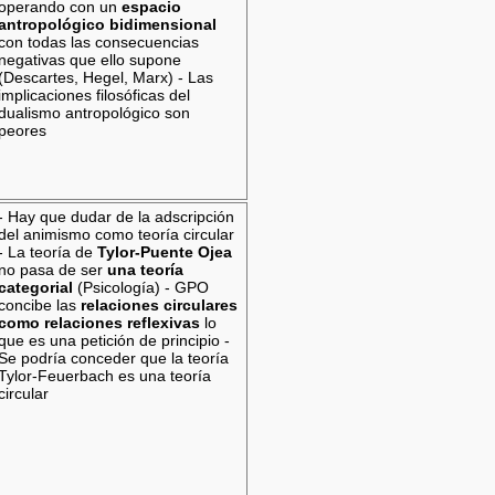
operando con un
espacio
antropológico bidimensional
con todas las consecuencias
negativas que ello supone
(Descartes, Hegel, Marx) - Las
implicaciones filosóficas del
dualismo antropológico son
peores
- Hay que dudar de la adscripción
del animismo como teoría circular
- La teoría de
Tylor-Puente Ojea
no pasa de ser
una teoría
categorial
(Psicología) - GPO
concibe las
relaciones circulares
como relaciones reflexivas
lo
que es una petición de principio -
Se podría conceder que la teoría
Tylor-Feuerbach es una teoría
circular