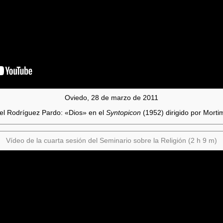
Oviedo, 28 de marzo de 2011
l Rodríguez Pardo: «Dios» en el
Syntopicon
(1952) dirigido por Mortim
Vídeo de la cuarta sesión del Seminario sobre la Religión (2 h 9 m)