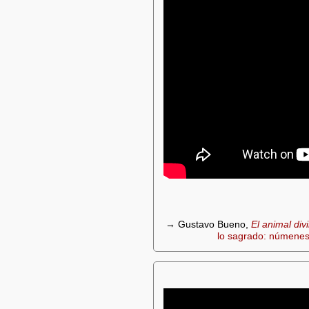
→ Gustavo Bueno,
El animal div
lo sagrado: númenes,