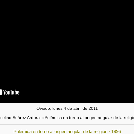
Oviedo, lunes 4 de abril de 2011
celino Suárez Ardura: «Polémica en torno al origen angular de la religi
Polémica en torno al origen angular de la religión · 1996