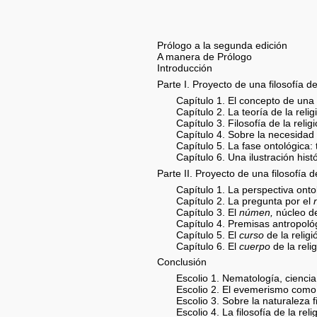
Prólogo a la segunda edición
A manera de Prólogo
Introducción
Parte I. Proyecto de una filosofía d
Capítulo 1. El concepto de una 
Capítulo 2. La teoría de la relig
Capítulo 3. Filosofía de la relig
Capítulo 4. Sobre la necesidad d
Capítulo 5. La fase ontológica: 
Capítulo 6. Una ilustración histó
Parte II. Proyecto de una filosofía d
Capítulo 1. La perspectiva onto
Capítulo 2. La pregunta por el
Capítulo 3. El
númen,
núcleo de
Capítulo 4. Premisas antropoló
Capítulo 5. El
curso
de la religi
Capítulo 6. El
cuerpo
de la reli
Conclusión
Escolio 1. Nematología, ciencia y
Escolio 2. El evemerismo como 
Escolio 3. Sobre la naturaleza f
Escolio 4. La filosofía de la re