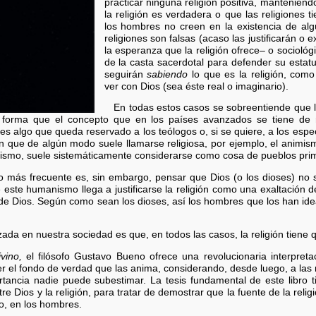
practicar ninguna religión positiva, manteniend
la religión es verdadera o que las religiones 
los hombres no creen en la existencia de al
religiones son falsas (acaso las justificarán o 
la esperanza que la religión ofrece– o socioló
de la casta sacerdotal para defender su estatu
seguirán
sabiendo
lo que es la religión, como
ver con Dios (sea éste real o imaginario).
En todas estos casos se sobreentiende que la
e forma que el concepto que en los países avanzados se tiene de r
 es algo que queda reservado a los teólogos o, si se quiere, a los espec
ón que de algún modo suele llamarse religiosa, por ejemplo, el animism
tismo, suele sistemáticamente considerarse como cosa de pueblos primit
o más frecuente es, sin embargo, pensar que Dios (o los dioses) no 
este humanismo llega a justificarse la religión como una exaltación d
 de Dios. Según como sean los dioses, así los hombres que los han ide
da en nuestra sociedad es que, en todos las casos, la religión tiene q
vino,
el filósofo Gustavo Bueno ofrece una revolucionaria interpreta
er el fondo de verdad que las anima, considerando, desde luego, a las
ortancia nadie puede subestimar. La tesis fundamental de este libro t
re Dios y la religión, para tratar de demostrar que la fuente de la rel
o, en los hombres.