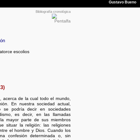
Bibliografía cronológica
ión
atorce escolios
3)
a, acerca de la cual todo el mundo,
nión. En nuestra sociedad actual,
o se podría decir en sociedades
ismo, es decir, en las llamadas
ue la mayor parte de sus miembros
situar la religión: las religiones
entre el hombre y Dios. Cuando los
na confesión determinada o, sin