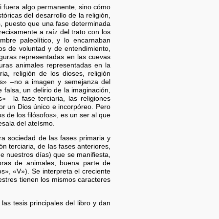
o si fuera algo permanente, sino cómo
óricas del desarrollo de la religión,
es, puesto que una fase determinada
recisamente a raíz del trato con los
mbre paleolítico, y lo encarnaban
os de voluntad y de entendimiento,
iguras representadas en las cuevas
iguras animales representadas en la
, religión de los dioses, religión
les» –no a imagen y semejanza del
falsa, un delirio de la imaginación,
 –la fase terciaria, las religiones
or un Dios único e incorpóreo. Pero
os de los filósofos», es un ser al que
tesala del ateísmo.
ra sociedad de las fases primaria y
 terciaria, de las fases anteriores,
de nuestros días) que se manifiesta,
toras de animales, buena parte de
s», «V»). Se interpreta el creciente
restres tienen los mismos caracteres
s tesis principales del libro y dan