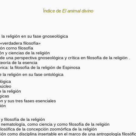
Índice de
El animal divino
e la religión en su fase gnoseológica
«verdadera filosofía»
ión corno filosofía
ión y ciencias de la religión
e una perspectiva gnoseológica y crítica en filosofía de la religión .
teoría de la esencia
rica: la filosofía de la religión de Espinosa
e la religión en su fase ontológica
lógica
núcleo
 la religión
gicas
ón y sus tres fases esenciales
gión
 filosofía de la religión
nematología, como ciencia y como filosofía de la religión
ilosófica de la concepción zoomórfica de la religión
ligión como disciplina insertable en el marco de una antropología filosófi