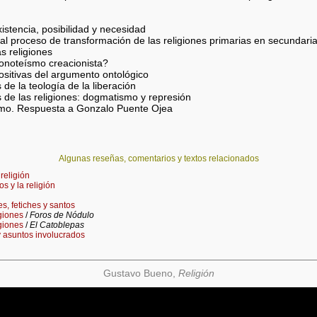
o
xistencia, posibilidad y necesidad
s al proceso de transformación de las religiones primarias en secundari
s religiones
monoteísmo creacionista?
ositivas del argumento ontológico
de la teología de la liberación
s de las religiones: dogmatismo y represión
ismo. Respuesta a Gonzalo Puente Ojea
Algunas reseñas, comentarios y textos relacionados
 religión
s y la religión
s, fetiches y santos
giones
/
Foros de Nódulo
giones
/
El Catoblepas
y asuntos involucrados
Gustavo Bueno,
Religión