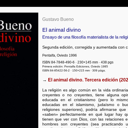
Gustavo Bueno
El animal divino
Ensayo de una filosofía materialista de la relig
Segunda edición, corregida y aumentada con c
Pentalfa, Oviedo 1996
ISBN 84-7848-490-6 · 230×145 mm · 438 pgs
Primera edición: Pentalfa Ediciones, Oviedo 1985
ISBN 84-85422-56-2 · 150×215 mm · 309 págs.
→
El animal divino. Tercera edición (202
La religión es algo común en la vida ordinari
creyentes o no creyentes, tiene alguna opi
educada en el cristianismo (pero lo mism
educadas en el islamismo, judaísmo o bud
religiones superiores), podría afirmarse q
«saben» perfectamente en qué lugar hay que 
tienen que ver con Dios, con las relaciones 
hombres son creyentes (sea practicando u