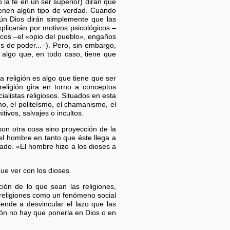
o la fe en un ser superior) dirán que
tienen algún tipo de verdad. Cuando
gún Dios dirán simplemente que las
explicarán por motivos psicológicos –
gicos –el «opio del pueblo», engaños
s de poder...–). Pero, sin embargo,
 algo que, en todo caso, tiene que
 religión es algo que tiene que ser
eligión gira en torno a conceptos
ialistas religiosos. Situados en esta
o, el politeísmo, el chamanismo, el
ivos, salvajes o incultos.
son otra cosa sino proyección de la
el hombre en tanto que éste llega a
ado. «El hombre hizo a los dioses a
ue ver con los dioses.
ción de lo que sean las religiones,
 religiones como un fenómeno social
iende a desvincular el lazo que las
igión no hay que ponerla en Dios o en