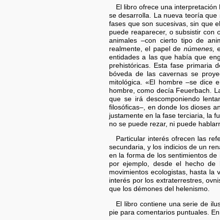
El libro ofrece una interpretación
se desarrolla. La nueva teoría que s
fases que son sucesivas, sin que e
puede reaparecer, o subsistir con o
animales –con cierto tipo de ani
realmente, el papel de
númenes,
e
entidades a las que había que eng
prehistóricas. Esta fase primaria 
bóveda de las cavernas se proyect
mitológica. «El hombre –se dice 
hombre, como decía Feuerbach. La fa
que se irá descomponiendo lentamen
filosóficas–, en donde los dioses 
justamente en la fase terciaria, la f
no se puede rezar, ni puede hablarno
Particular interés ofrecen las r
secundaria, y los indicios de un re
en la forma de los sentimientos de 
por ejemplo, desde el hecho de l
movimientos ecologistas, hasta la v
interés por los extraterrestres, ov
que los démones del helenismo.
El libro contiene una serie de i
pie para comentarios puntuales. En