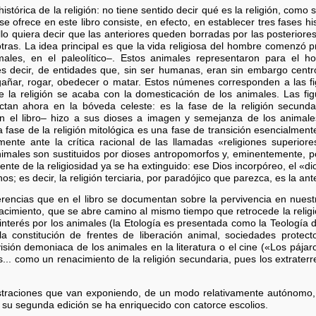
 histórica de la religión: no tiene sentido decir qué es la religión, com
e ofrece en este libro consiste, en efecto, en establecer tres fases hist
llo quiera decir que las anteriores queden borradas por las posterior
tras. La idea principal es que la vida religiosa del hombre comenzó p
males, en el paleolítico–. Estos animales representaron para el ho
s decir, de entidades que, sin ser humanas, eran sin embargo centr
añar, rogar, obedecer o matar. Estos númenes corresponden a las f
de la religión se acaba con la domesticación de los animales. Las f
an ahora en la bóveda celeste: es la fase de la religión secundaria
en el libro– hizo a sus dioses a imagen y semejanza de los anima
se de la religión mitológica es una fase de transición esencialmente 
te ante la crítica racional de las llamadas «religiones superiores»
animales son sustituidos por dioses antropomorfos y, eminentemente, p
uente de la religiosidad ya se ha extinguido: ese Dios incorpóreo, el «di
s; es decir, la religión terciaria, por paradójico que parezca, es la an
eferencias que en el libro se documentan sobre la pervivencia en nuest
nacimiento, que se abre camino al mismo tiempo que retrocede la religión
interés por los animales (la Etología es presentada como la Teología 
a constitución de frentes de liberación animal, sociedades protec
isión demoniaca de los animales en la literatura o el cine («Los pájaro
nis... como un renacimiento de la religión secundaria, pues los extrater
lustraciones que van exponiendo, de un modo relativamente autónomo, la
 su segunda edición se ha enriquecido con catorce escolios.