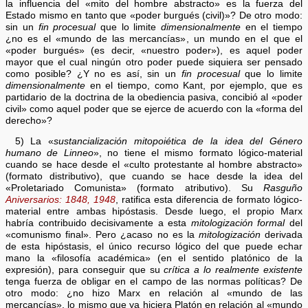
la influencia del «mito del hombre abstracto» es la fuerza del
Estado mismo en tanto que «poder burgués (civil)»? De otro modo:
sin un
fin procesual
que lo limite
dimensionalmente
en el tiempo
¿no es el «mundo de las mercancías», un mundo en el que el
«poder burgués» (es decir, «nuestro poder»), es aquel poder
mayor que el cual ningún otro poder puede siquiera ser pensado
como posible? ¿Y no es así, sin un
fin procesual
que lo limite
dimensionalmente
en el tiempo, como Kant, por ejemplo, que es
partidario de la doctrina de la obediencia pasiva, concibió al «poder
civil» como aquel poder que se ejerce de acuerdo con la «forma del
derecho»?
5) La «
sustancialización mitopoiética
de la idea del Género
humano de Linneo
», no tiene el mismo formato lógico-material
cuando se hace desde el «culto protestante al hombre abstracto»
(formato distributivo), que cuando se hace desde la idea del
«Proletariado Comunista» (formato atributivo). Su
Rasguño
Aniversarios: 1848, 1948
, ratifica esta diferencia de formato lógico-
material entre ambas hipóstasis. Desde luego, el propio Marx
habría contribuido decisivamente a esta
mitologización formal
del
«comunismo final». Pero ¿acaso no es la
mitologización
derivada
de esta hipóstasis, el único recurso lógico del que puede echar
mano la «filosofía académica» (en el sentido platónico de la
expresión), para conseguir que su
crítica a lo realmente existente
tenga fuerza de obligar en el campo de las normas políticas? De
otro modo: ¿no hizo Marx en relación al «mundo de las
mercancías», lo mismo que ya hiciera Platón en relación al «mundo