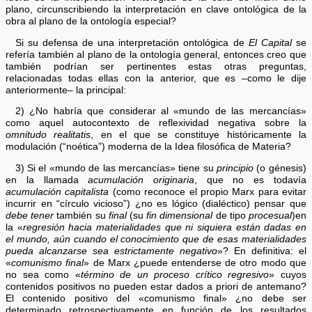
plano, circunscribiendo la interpretación en clave ontológica de la
obra al plano de la ontología especial?
Si su defensa de una interpretación ontológica de
El Capital
se
refería también al plano de la ontología general, entonces creo que
también podrían ser pertinentes estas otras preguntas,
relacionadas todas ellas con la anterior, que es –como le dije
anteriormente– la principal:
2) ¿No habría que considerar al «mundo de las mercancías»
como aquel autocontexto de reflexividad negativa sobre la
omnitudo realitatis
, en el que se constituye históricamente la
modulación (“noética”) moderna de la Idea filosófica de Materia?
3) Si el «mundo de las mercancías» tiene su
principio
(o génesis)
en la llamada
acumulación originaria
, que no es todavía
acumulación capitalista
(como reconoce el propio Marx para evitar
incurrir en “círculo vicioso”) ¿no es lógico (dialéctico) pensar que
debe tener
también su
final
(su
fin
dimensional
de tipo
procesual
)en
la «
regresión hacia materialidades que ni siquiera están dadas en
el mundo, aún cuando el conocimiento que de esas materialidades
pueda alcanzarse sea estrictamente negativo
»? En definitiva: el
«
comunismo final
» de Marx ¿puede entenderse de otro modo que
no sea como «
término de un proceso crítico regresivo
» cuyos
contenidos positivos no pueden estar dados a priori de antemano?
El contenido positivo del «comunismo final» ¿no debe ser
determinado retrospectivamente en función de los resultados