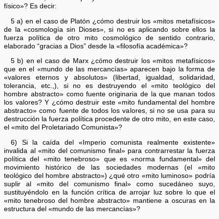
físico»? Es decir:
5 a) en el caso de Platón ¿cómo destruir los «mitos metafísicos»
de la «cosmología sin Dioses», si no es aplicando sobre ellos la
fuerza política de otro mito cosmológico de sentido contrario,
elaborado “gracias a Dios” desde la «filosofía académica»?
5 b) en el caso de Marx ¿cómo destruir los «mitos metafísicos»
que en el «mundo de las mercancías» aparecen bajo la forma de
«valores eternos y absolutos» (libertad, igualdad, solidaridad,
tolerancia, etc.,), si no es destruyendo el «mito teológico del
hombre abstracto» como fuente originaria de la que manan todos
los valores? Y ¿cómo destruir este «mito fundamental del hombre
abstracto» como fuente de todos los valores, si no se usa para su
destrucción la fuerza política procedente de otro mito, en este caso,
el «mito del Proletariado Comunista»?
6) Si la caída del «Imperio comunista realmente existente»
invalida al «mito del comunismo final» para contrarrestar la fuerza
política del «mito tenebroso» que es «norma fundamental» del
movimiento histórico de las sociedades modernas (el «mito
teológico del hombre abstracto») ¿qué otro «mito luminoso» podría
suplir al «mito del comunismo final» como sucedáneo suyo,
sustituyéndolo en la función crítica de arrojar luz sobre lo que el
«mito tenebroso del hombre abstracto» mantiene a oscuras en la
estructura del «mundo de las mercancías»?