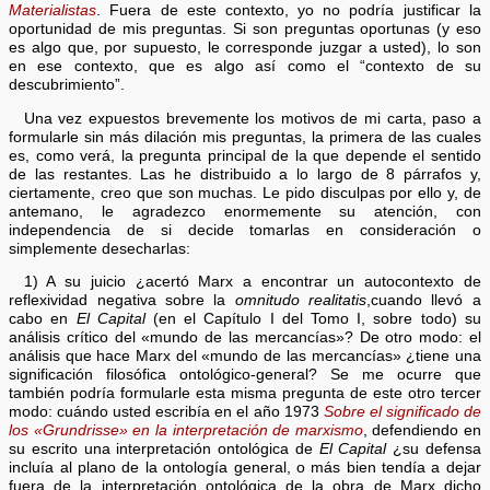
Materialistas
. Fuera de este contexto, yo no podría justificar la
oportunidad de mis preguntas. Si son preguntas oportunas (y eso
es algo que, por supuesto, le corresponde juzgar a usted), lo son
en ese contexto, que es algo así como el “contexto de su
descubrimiento”.
Una vez expuestos brevemente los motivos de mi carta, paso a
formularle sin más dilación mis preguntas, la primera de las cuales
es, como verá, la pregunta principal de la que depende el sentido
de las restantes. Las he distribuido a lo largo de 8 párrafos y,
ciertamente, creo que son muchas. Le pido disculpas por ello y, de
antemano, le agradezco enormemente su atención, con
independencia de si decide tomarlas en consideración o
simplemente desecharlas:
1) A su juicio ¿acertó Marx a encontrar un autocontexto de
reflexividad negativa sobre la
omnitudo realitatis
,cuando llevó a
cabo en
El Capital
(en el Capítulo I del Tomo I, sobre todo) su
análisis crítico del «mundo de las mercancías»? De otro modo: el
análisis que hace Marx del «mundo de las mercancías» ¿tiene una
significación filosófica ontológico-general? Se me ocurre que
también podría formularle esta misma pregunta de este otro tercer
modo: cuándo usted escribía en el año 1973
Sobre el significado de
los «Grundrisse» en la interpretación de marxismo
, defendiendo en
su escrito una interpretación ontológica de
El Capital
¿su defensa
incluía al plano de la ontología general, o más bien tendía a dejar
fuera de la interpretación ontológica de la obra de Marx dicho