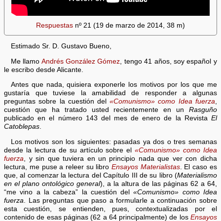
Respuestas
nº 21 (19 de marzo de 2014, 38 m)
Estimado Sr. D. Gustavo Bueno,
Me llamo
Andrés González Gómez
, tengo 41 años, soy español y
le escribo desde Alicante.
Antes que nada, quisiera exponerle los motivos por los que me
gustaría que tuviese la amabilidad de responder a algunas
preguntas sobre la cuestión del
«Comunismo» como Idea fuerza
,
cuestión que ha tratado usted recientemente en un
Rasguño
publicado en el número 143 del mes de enero de la Revista
El
Catoblepas
.
Los motivos son los siguientes: pasadas ya dos o tres semanas
desde la lectura de su artículo sobre el
«Comunismo» como Idea
fuerza
, y sin que tuviera en un principio nada que ver con dicha
lectura, me puse a releer su libro
Ensayos Materialistas
. El caso es
que, al comenzar la lectura del Capítulo III de su libro (
Materialismo
en el plano ontológico general
), a la altura de las páginas 62 a 64,
“me vino a la cabeza” la cuestión del
«Comunismo» como Idea
fuerza
. Las preguntas que paso a formularle a continuación sobre
esta cuestión, se entienden, pues, contextualizadas por el
contenido de esas páginas (62 a 64 principalmente) de los
Ensayos