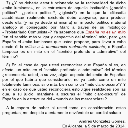
7) ¿Y no debería estar funcionando ya la racionalidad de dicho
«mito luminoso», en la estructura de aquella institución (¿nación
política?, ¿partido político?, ¿iglesia?) en la que la «filosofía
académica» realmente existente debe apoyarse, para producir
desde ella (y no ya desde sí misma) un impacto político material
análogo al conseguido por Marx a través de su mitológico
«Proletariado Comunista»? Ya sabemos que
España no es un mito
“en el sentido más vulgar y despectivo del término” mito, pero ¿es
España el «mito luminoso» que usted propone, para llevar a cabo
desde él la
crítica a la democracia realmente existente
, o España
tampoco es un mito en el “sentido profundo o admirativo” del
término?
8) En el caso de que usted reconociera que España sí es, en
efecto, un mito en el “sentido profundo o admirativo” del término
¿reconocería usted, a su vez, algún aspecto del «mito de España»
por el que habría que considerarlo, no ya tanto como un mito
totalmente luminoso, sino más bien como un “mito claro-oscuro”? Y
en el caso de que usted reconociera esto ¿qué realidades son las
que, a su juicio, mantiene a oscuras el “mito claro-oscuro” de
España en la estructura del «mundo de las mercancías»?
A la espera de saber si usted toma en consideración estas
preguntas, me despido atentamente enviándole un cordial saludo.
Andrés González Gómez.
En Alicante, a 5 de marzo de 2014.