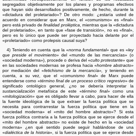
segregados objetivamente por los planes y programas efectivos
que hayan sido desarrollados positivamente, de hecho, durante la
«dictadura del proletariado»? De otro modo: ¿estaría usted de
acuerdo en considerar que en Marx, el «comunismo» es «final»
pero está privado de
finalidad proléptica
, mientras que la «dictadura
del proletariado», en tanto que «fase de transición», no es «final»,
pero es lo único que puede ser proyectado hacia delante por el
«proletariado» como prolepsis causal suya?
4) Teniendo en cuenta que la «
norma fundamental»
que es «
ley
que preside el movimiento»
del «mundo de las mercancías» (o
«sociedad moderna»), procede o deriva del «
culto protestante»
que
en las sociedades modernas se profesa hacia «
hombre abstracto»
por mediación del «
fetichismo de la mercancía»,
y teniendo en
cuenta, a su vez, que el «
comunismo final
» de Marx puede
entenderse como «
término final de un proceso crítico regresivo
» de
significado ontológico general, ¿no se debería interpretar la
sustancialización metafísica
de este «
término final»
como una
«
mitologización»
que es obligado llevar a cabo, para hacer de ella
la fuente ideológica de la que extraer la fuerza política que se
necesita para contrarrestar la fuerza política que tiene en la
«sociedad moderna» el «mito del hombre abstracto»? Si esta
fuerza política contraria a la fuerza política que se ejerce desde el
«mito del hombre abstracto» no existe de hecho en la «sociedad
moderna» ¿en qué sentido puede seguir hablándose de una
«
dialéctica de la historia
», si la fuerza política que se ejerce desde