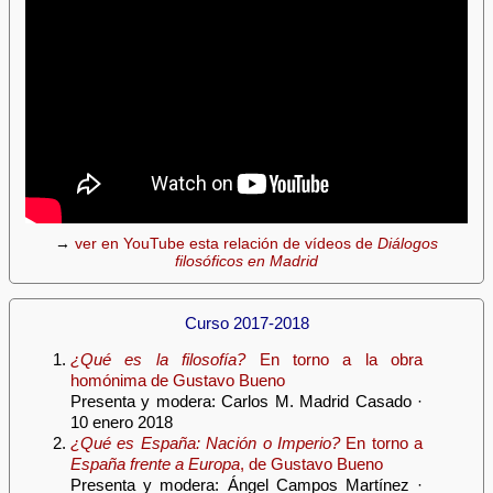
→
ver en YouTube esta relación de vídeos de
Diálogos
filosóficos en Madrid
Curso 2017-2018
¿Qué es la filosofía?
En torno a la obra
homónima de Gustavo Bueno
Presenta y modera: Carlos M. Madrid Casado ·
10 enero 2018
¿Qué es España: Nación o Imperio?
En torno a
España frente a Europa
, de Gustavo Bueno
Presenta y modera: Ángel Campos Martínez ·