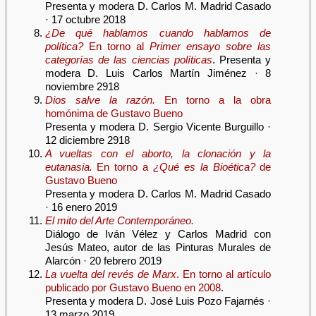
Presenta y modera D. Carlos M. Madrid Casado
· 17 octubre 2018
¿De qué hablamos cuando hablamos de
política?
En torno al
Primer ensayo sobre las
categorías de las ciencias políticas
. Presenta y
modera D. Luis Carlos Martín Jiménez · 8
noviembre 2918
Dios salve la razón.
En torno a la obra
homónima de Gustavo Bueno
Presenta y modera D. Sergio Vicente Burguillo ·
12 diciembre 2918
A vueltas con el aborto, la clonación y la
eutanasia.
En torno a
¿Qué es la Bioética?
de
Gustavo Bueno
Presenta y modera D. Carlos M. Madrid Casado
· 16 enero 2019
El mito del Arte Contemporáneo.
Diálogo de Iván Vélez y Carlos Madrid con
Jesús Mateo, autor de las Pinturas Murales de
Alarcón · 20 febrero 2019
La vuelta del revés de Marx
. En torno al artículo
publicado por Gustavo Bueno en 2008
.
Presenta y modera D. José Luis Pozo Fajarnés ·
13 marzo 2019