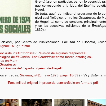
Grundrisse,
en particular, es, en lo esencial, 
que corresponde a la Idea del Espíritu objet
Hegel.
Se trata, aquí, de indicar el programa de lo q
nivel casi filológico, entre los
Grundrisse,
de Marx
de Hegel, tal como se contiene, principalmente
y en las sucesivas ediciones de la
Enciclop
1830).»
n ciclostil, por Centro de Publicaciones, Facultad de Filosofía, Ov
/aut/gbm/1973grun.htm
ancia de los
Grundrisse
? Revisión de algunas respuestas
ológico de
El Capital
. Los
Grundrisse
como marco ontológico
mos en Marx
Grundrisse
la
Filosofía del Espíritu objetivo
de Hegel
dos entregas:
Sistema
, nº 2, mayo 1973, págs. 15-39
(I-IV) y
Sistema
, 
Facsímil del original impreso de este artículo en formato pdf