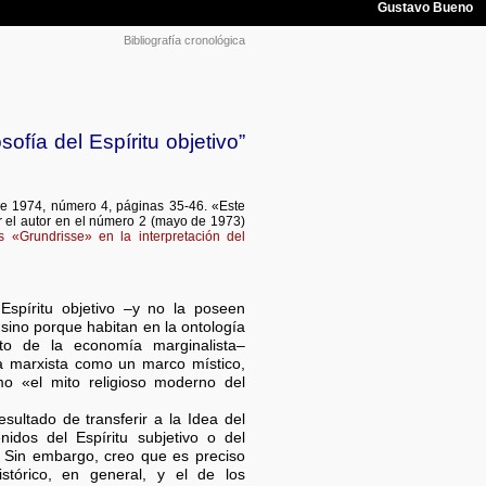
Bibliografía cronológica
sofía del Espíritu objetivo”
e 1974, número 4, páginas 35-46. «Este
r el autor en el número 2 (mayo de 1973)
s «Grundrisse» en la interpretación del
Espíritu objetivo –y no la poseen
ino porque habitan en la ontología
nto de la economía marginalista–
ía marxista como un marco místico,
omo «el mito religioso moderno del
sultado de transferir a la Idea del
nidos del Espíritu subjetivo o del
d). Sin embargo, creo que es preciso
stórico, en general, y el de los