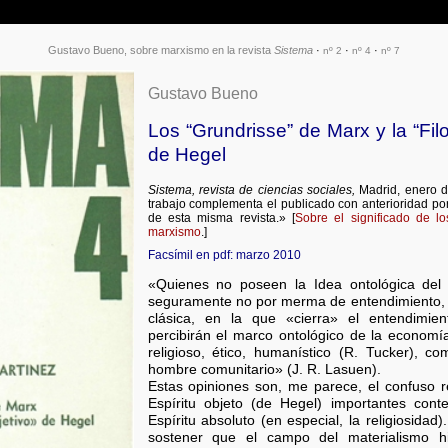
Gustavo Bueno, sobre marxismo en la revista
Sistema
·
·
·
nº 2
nº 4
nº 7
Gustavo Bueno
Los “Grundrisse” de Marx y la “Filo
de Hegel
Sistema, revista de ciencias sociales,
Madrid, enero d
trabajo complementa el publicado con anterioridad po
de esta misma revista.» [
Sobre el significado de lo
marxismo
.]
Facsímil en pdf: marzo 2010
«Quienes no poseen la Idea ontológica del 
seguramente no por merma de entendimiento, s
clásica, en la que «cierra» el entendimie
percibirán el marco ontológico de la econom
religioso, ético, humanístico (R. Tucker), c
hombre comunitario» (J. R. Lasuen).
Estas opiniones son, me parece, el confuso re
Espíritu objeto (de Hegel) importantes conte
Espíritu absoluto (en especial, la religiosida
sostener que el campo del materialismo hi