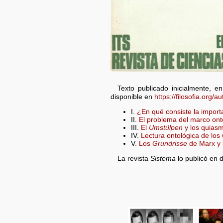
Texto publicado inicialmente, e
disponible en
https://filosofia.org
I.
¿En qué consiste la import
II.
El problema del marco ont
III.
El
Umstülpen
y los quias
IV.
Lectura ontológica de los
V.
Los
Grundrisse
de Marx y 
La revista
Sistema
lo publicó en 