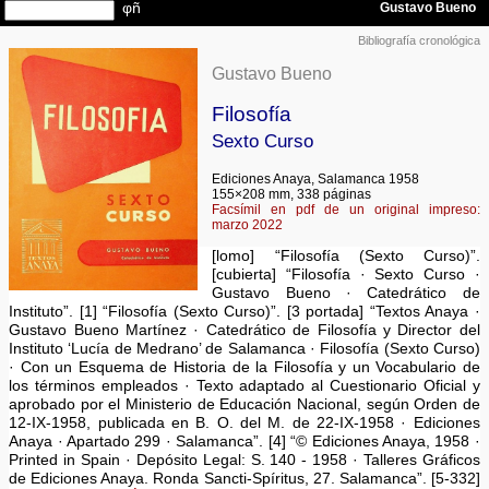
Bibliografía cronológica
Gustavo Bueno
Filosofía
Sexto Curso
Ediciones Anaya, Salamanca 1958
155×208 mm, 338 páginas
Facsímil en pdf de un original impreso:
marzo 2022
[lomo] “Filosofía (Sexto Curso)”.
[cubierta] “Filosofía · Sexto Curso ·
Gustavo Bueno · Catedrático de
Instituto”. [1] “Filosofía (Sexto Curso)”. [3 portada] “Textos Anaya ·
Gustavo Bueno Martínez · Catedrático de Filosofía y Director del
Instituto ‘Lucía de Medrano’ de Salamanca · Filosofía (Sexto Curso)
· Con un Esquema de Historia de la Filosofía y un Vocabulario de
los términos empleados · Texto adaptado al Cuestionario Oficial y
aprobado por el Ministerio de Educación Nacional, según Orden de
12-IX-1958, publicada en B. O. del M. de 22-IX-1958 · Ediciones
Anaya · Apartado 299 · Salamanca”. [4] “© Ediciones Anaya, 1958 ·
Printed in Spain · Depósito Legal: S. 140 - 1958 · Talleres Gráficos
de Ediciones Anaya. Ronda Sancti-Spíritus, 27. Salamanca”. [5-332]