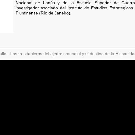
Nacional de Lanús y de la Escuela Superior de Guerra
investigador asociado del Instituto de Estudios Estratégico
Fluminense (Río de Janeiro).
llo - Los tres tableros del ajedrez mundial y el destino de la Hispanid