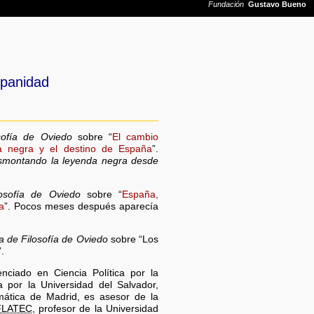
spanidad
sofía de Oviedo
sobre “
El cambio
nda negra y el destino de España
”.
smontando la leyenda negra desde
osofía de Oviedo
sobre “
España,
a
”. Pocos meses después aparecía
a de Filosofía de Oviedo
sobre “Los
.
nciado en Ciencia Política por la
a por la Universidad del Salvador,
mática de Madrid, es asesor de la
FLATEC
, profesor de la Universidad