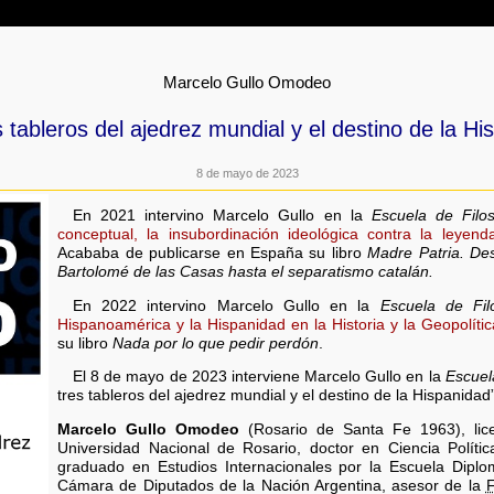
Marcelo Gullo Omodeo
s tableros del ajedrez mundial y el destino de la Hi
8 de mayo de 2023
En 2021 intervino Marcelo Gullo en la
Escuela de Filo
conceptual, la insubordinación ideológica contra la leye
Acababa de publicarse en España su libro
Madre Patria. De
Bartolomé de las Casas hasta el separatismo catalán.
En 2022 intervino Marcelo Gullo en la
Escuela de Fil
Hispanoamérica y la Hispanidad en la Historia y la Geopolític
su libro
Nada por lo que pedir perdón
.
El 8 de mayo de 2023 interviene Marcelo Gullo en la
Escuel
tres tableros del ajedrez mundial y el destino de la Hispanidad”
Marcelo Gullo Omodeo
(Rosario de Santa Fe 1963), lice
Universidad Nacional de Rosario, doctor en Ciencia Polític
graduado en Estudios Internacionales por la Escuela Diplo
Cámara de Diputados de la Nación Argentina, asesor de la