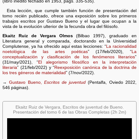
(libro inédito fechado en 1953, págs. 335-535).
Esta lección, que cumple también función de presentación del
tomo recién publicado, ofrece una exposición sobre los primeros
trabajos escritos por Gustavo Bueno y el lugar que ocupan a la
vista de la evolución ulterior de la fecunda obra del filósofo.
Ekaitz Ruiz de Vergara Olmos
(Bilbao 1997), graduado en
Literatura general y comparada, doctorando en la Universidad
Complutense, ya ha ofrecido aquí estas lecciones: “
La racionalidad
noetológica de las artes poéticas
” (17/feb/2020), “
La
conceptualización y clasificación de los fenómenos literarios
”
(31/may/2021), “
El alegorismo filosófico en la interpretación
literaria
” (21/feb/2022) y “
Reexposición canónica de la doctrina de
los tres géneros de materialidad
” (7/nov/2022).
→
Gustavo Bueno,
Escritos de juventud
(Pentalfa, Oviedo 2022,
546 páginas).
Ekaitz Ruiz de Vergara, Escritos de juventud de Bueno.
Presentación del tomo 6 de las Obras Completas (2h 2m)