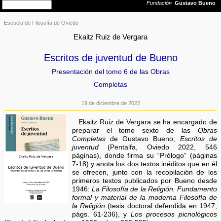
Escuela de Filosofía de Oviedo
Ekaitz Ruiz de Vergara
Escritos de juventud de Bueno
Presentación del tomo 6 de las Obras
Completas
19 de diciembre de 2022
Ekaitz Ruiz de Vergara se ha encargado de
preparar el tomo sexto de las
Obras
Completas
de Gustavo Bueno,
Escritos de
juventud
(Pentalfa, Oviedo 2022, 546
páginas), donde firma su “Prólogo” (páginas
7-18) y anota los dos textos inéditos que en él
se ofrecen, junto con la recopilación de los
primeros textos publicados por Bueno desde
1946:
La Filosofía de la Religión. Fundamento
formal y material de la moderna Filosofía de
la Religión
(tesis doctoral defendida en 1947,
págs. 61-236), y
Los procesos picnológicos