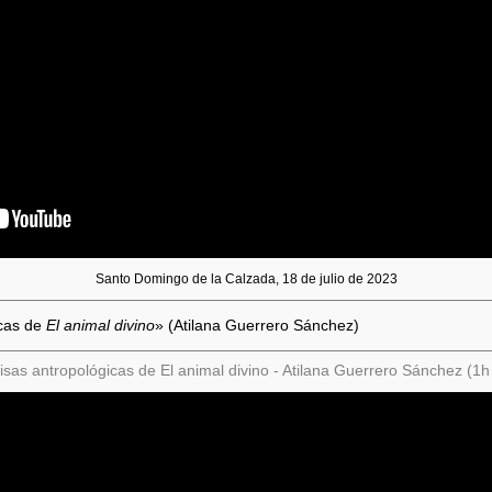
Santo Domingo de la Calzada, 18 de julio de 2023
icas de
El animal divino
» (Atilana Guerrero Sánchez)
sas antropológicas de El animal divino - Atilana Guerrero Sánchez (1