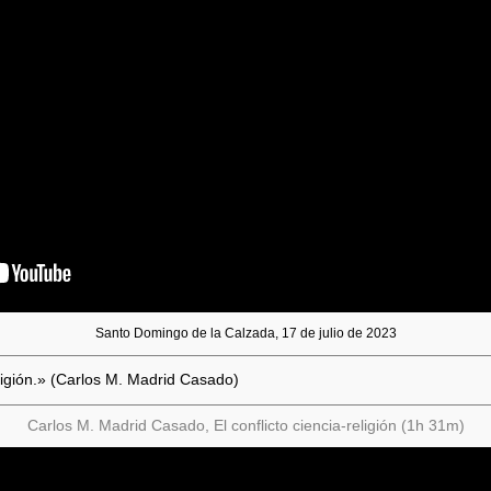
Santo Domingo de la Calzada, 17 de julio de 2023
eligión.» (Carlos M. Madrid Casado)
Carlos M. Madrid Casado, El conflicto ciencia-religión (1h 31m)