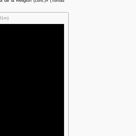
ía de la Religión (cont.)» (Tomás
 31m)