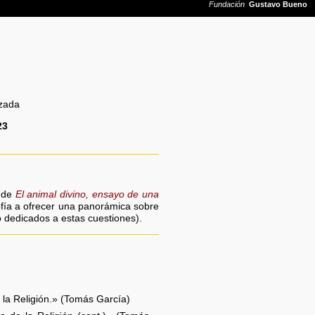
lzada
23
n de
El animal divino, ensayo de una
ofía a ofrecer una panorámica sobre
no dedicados a estas cuestiones).
e la Religión.» (Tomás García)