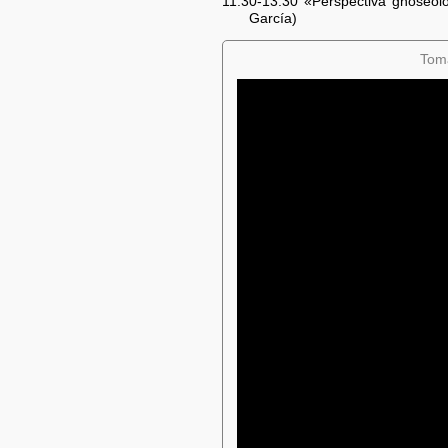
11:30-13:30 «Perspectiva gnoseológ
García)
Tomá