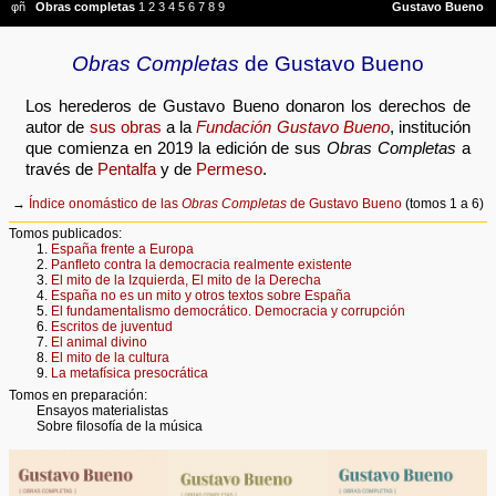
Obras Completas
de Gustavo Bueno
Los herederos de Gustavo Bueno donaron los derechos de
autor de
sus obras
a la
Fundación Gustavo Bueno
, institución
que comienza en 2019 la edición de sus
Obras Completas
a
través de
Pentalfa
y de
Permeso
.
→
Índice onomástico de las
Obras Completas
de Gustavo Bueno
(tomos 1 a 6)
Tomos publicados:
1.
España frente a Europa
2.
Panfleto contra la democracia realmente existente
3.
El mito de la Izquierda, El mito de la Derecha
4.
España no es un mito y otros textos sobre España
5.
El fundamentalismo democrático. Democracia y corrupción
6.
Escritos de juventud
7.
El animal divino
8.
El mito de la cultura
9.
La metafísica presocrática
Tomos en preparación:
Ensayos materialistas
Sobre filosofía de la música