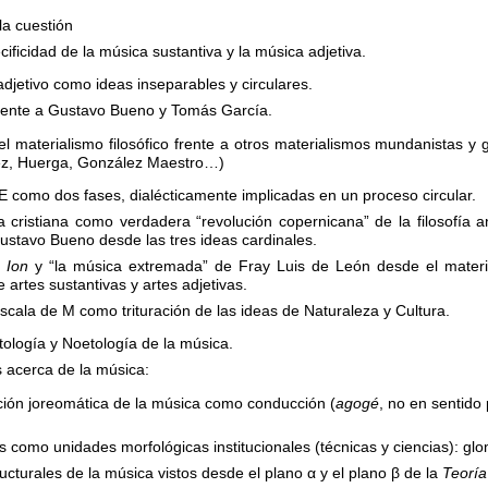
la cuestión
cificidad de la música sustantiva y la música adjetiva.
 adjetivo como ideas inseparables y circulares.
frente a Gustavo Bueno y Tomás García.
el materialismo filosófico frente a otros materialismos mundanistas y
lez, Huerga, González Maestro…)
E como dos fases, dialécticamente implicadas en un proceso circular.
 cristiana como verdadera “revolución copernicana” de la filosofía a
ustavo Bueno desde las tres ideas cardinales.
l
Ion
y “la música extremada” de Fray Luis de León desde el materia
 artes sustantivas y artes adjetivas.
escala de M como trituración de las ideas de Naturaleza y Cultura.
ología y Noetología de la música.
s acerca de la música:
zación joreomática de la música como conducción (
agogé
, no en sentido 
 como unidades morfológicas institucionales (técnicas y ciencias): glo
cturales de la música vistos desde el plano α y el plano β de la
Teoría