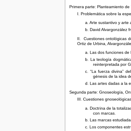
Primera parte: Planteamiento de 
I. Problemática sobre la espe
a. Arte sustantivo y arte
b. David Alvargonzález 
II. Cuestiones ontológicas d
Ortiz de Urbina, Alvargonzá
a. Las dos funciones de 
b. La teología dogmática
reinterpretada por G
c. “La fuerza divina” de
génesis de la idea de
d. Las artes dadas a la 
Segunda parte: Gnoseología, Ont
III. Cuestiones gnoseológica
a. Doctrina de la totali
con marcas.
b. Las marcas estudiadas
c. Los componentes estru