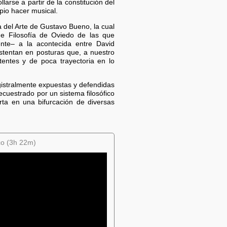
arse a partir de la constitución del
opio hacer musical.
ía del Arte de Gustavo Bueno, la cual
e Filosofía de Oviedo de las que
te– a la acontecida entre David
stentan en posturas que, a nuestro
entes y de poca trayectoria en lo
gistralmente expuestas y defendidas
cuestrado por un sistema filosófico
rta en una bifurcación de diversas
ico (3h 22m)