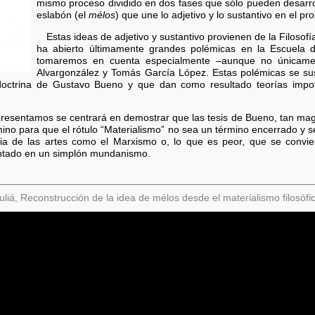
mismo proceso dividido en dos fases que sólo pueden desarroll
eslabón (el
mélos
) que une lo adjetivo y lo sustantivo en el pr
Estas ideas de adjetivo y sustantivo provienen de la Filosof
ha abierto últimamente grandes polémicas en la Escuela d
tomaremos en cuenta especialmente –aunque no únicamen
Alvargonzález y Tomás García López. Estas polémicas se su
a doctrina de Gustavo Bueno y que dan como resultado teorías impot
 presentamos se centrará en demostrar que las tesis de Bueno, tan ma
ino para que el rótulo “Materialismo” no sea un término encerrado y se
ria de las artes como el Marxismo o, lo que es peor, que se convie
entado en un simplón mundanismo.
liá, Reconstrucción de la idea de mélos desde el materialismo filosóf