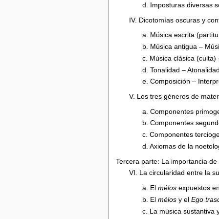
d. Imposturas diversas 
IV. Dicotomías oscuras y con
a. Música escrita (partit
b. Música antigua – Mús
c. Música clásica (culta)
d. Tonalidad – Atonalida
e. Composición – Interpr
V. Los tres géneros de materi
a. Componentes primog
b. Componentes segund
c. Componentes terciog
d. Axiomas de la noetolog
Tercera parte: La importancia de
VI. La circularidad entre la s
a. El
mélos
expuestos en
b. El
mélos
y el
Ego tras
c. La música sustantiva 