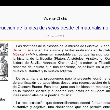
Vicente Chuliá
ucción de la idea de
mélos
desde el materialismo f
15 marzo 2021
Las doctrinas de la filosofía de la música de Gustavo Buen
de la música
y en los cursos y textos realizados en la plat
Música
” (FMM), abren un inagotable campo que ha sido, por 
la historia de la filosofía (Platón, Aristóteles, Aristóxeno, Q
Isidoro de Sevilla, Atanasio Kircher, &c.), a saber, la Filos
respecto del asunto que nos concierne, se delimita en la pre
música sustantiva y la música adjetiva.
De esta manera, proponemos para la presente lección el es
de clarificación de tales ideas desde una reconstrucción de 
de Gustavo Bueno. Esta idea, junto con las ideas de melodía
en la filosofía clásica y quedaron expuestas en el
Sobre mú
ideas esenciales de la poética musical.
La reconstrucción que desarrollaremos estará fundamenta
sustantiva y adjetiva; una circularidad que nos permite en