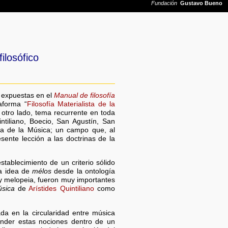
ilosófico
o expuestas en el
Manual de filosofía
aforma “
Filosofía Materialista de la
otro lado, tema recurrente en toda
uintiliano, Boecio, San Agustín, San
ofía de la Música; un campo que, al
sente lección a las doctrinas de la
tablecimiento de un criterio sólido
la idea de
mélos
desde la ontología
 y melopeia, fueron muy importantes
sica
de
Arístides Quintiliano
como
da en la circularidad entre música
tender estas nociones dentro de un