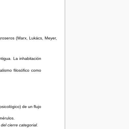
 groseros (Marx, Lukács, Meyer,
ntigua. La inhabitación
lismo filosófico como
psicológico) de un flujo
mérulos.
 del cierre categorial
.