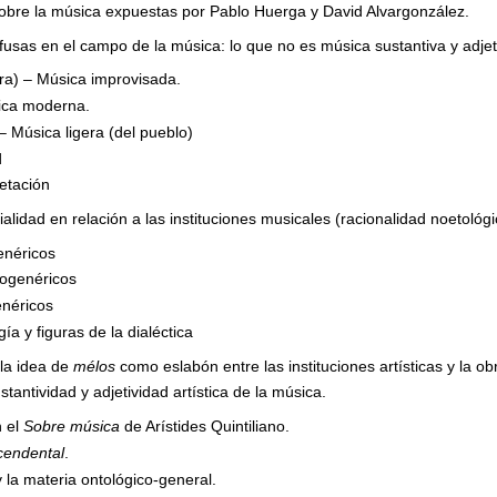
sobre la música expuestas por Pablo Huerga y David Alvargonzález.
fusas en el campo de la música: lo que no es música sustantiva y adjet
ura) – Música improvisada.
ica moderna.
 – Música ligera (del pueblo)
d
etación
alidad en relación a las instituciones musicales (racionalidad noetológi
enéricos
ogenéricos
enéricos
ía y figuras de la dialéctica
 la idea de
mélos
como eslabón entre las instituciones artísticas y la ob
ustantividad y adjetividad artística de la música.
 el
Sobre música
de Arístides Quintiliano.
cendental
.
y la materia ontológico-general.