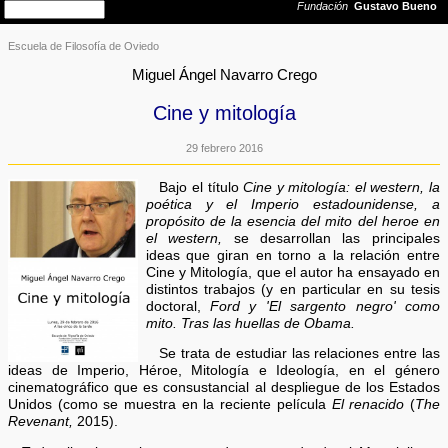
Escuela de Filosofía de Oviedo
Miguel Ángel Navarro Crego
Cine y mitología
29 febrero 2016
Bajo el título
Cine y mitología: el western, la
poética y el Imperio estadounidense, a
propósito de la esencia del mito del heroe en
el western,
se desarrollan las principales
ideas que giran en torno a la relación entre
Cine y Mitología, que el autor ha ensayado en
distintos trabajos (y en particular en su tesis
doctoral,
Ford y 'El sargento negro' como
mito. Tras las huellas de Obama.
Se trata de estudiar las relaciones entre las
ideas de Imperio, Héroe, Mitología e Ideología, en el género
cinematográfico que es consustancial al despliegue de los Estados
Unidos (como se muestra en la reciente película
El renacido
(
The
Revenant,
2015).