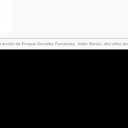
a lección de Enrique González Fernández,
Julián Marías, diez años d