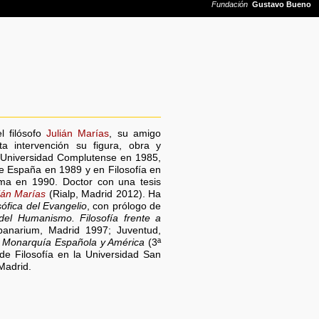
l filósofo
Julián Marías
, su amigo
 intervención su figura, obra y
la Universidad Complutense en 1985,
de España en 1989 y en Filosofía en
ma en 1990. Doctor con una tesis
ián Marías
(Rialp, Madrid 2012). Ha
sófica del Evangelio
, con prólogo de
del Humanismo. Filosofía frente a
anarium, Madrid 1997; Juventud,
 La Monarquía Española y América
(3ª
de Filosofía en la Universidad San
Madrid.