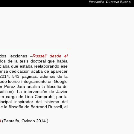
dos lecciones –
Russell desde el
dos de la tesis doctoral que había
unciaba que estaba reelaborando ese
tensa dedicación acaba de aparecer
 2014, 543 páginas; además de la
puede leerse íntegramente en Google
r Pérez Jara analiza la filosofía de
sófico»). La intervención de Javier
, a cargo de Lino Camprubí, por la
cipal inspirador del sistema del
 la filosofía de Bertrand Russell, el
l
(Pentalfa, Oviedo 2014.)