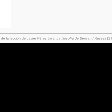
 de la lección de Javier Pérez Jara,
La filosofía de Bertrand Russell
(2 