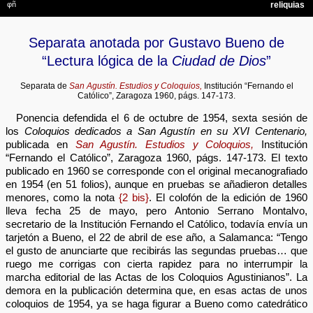
Separata anotada por Gustavo Bueno de
“Lectura lógica de la
Ciudad de Dios
”
Separata de
San Agustín. Estudios y Coloquios,
Institución “Fernando el
Católico”, Zaragoza 1960, págs. 147-173.
Ponencia defendida el 6 de octubre de 1954, sexta sesión de
los
Coloquios dedicados a San Agustín en su XVI Centenario,
publicada en
San Agustín. Estudios y Coloquios,
Institución
“Fernando el Católico”, Zaragoza 1960, págs. 147-173. El texto
publicado en 1960 se corresponde con el original mecanografiado
en 1954 (en 51 folios), aunque en pruebas se añadieron detalles
menores, como la nota
{2 bis}
. El colofón de la edición de 1960
lleva fecha 25 de mayo, pero Antonio Serrano Montalvo,
secretario de la Institución Fernando el Católico, todavía envía un
tarjetón a Bueno, el 22 de abril de ese año, a Salamanca: “Tengo
el gusto de anunciarte que recibirás las segundas pruebas… que
ruego me corrigas con cierta rapidez para no interrumpir la
marcha editorial de las Actas de los Coloquios Agustinianos”. La
demora en la publicación determina que, en esas actas de unos
coloquios de 1954, ya se haga figurar a Bueno como catedrático