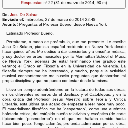
Respuestas
nº 22 (31 de marzo de 2014, 90 m)
De:
Josu De Solaun
Enviado el:
miércoles, 27 de marzo de 2014 22:49
Asunto:
Preguntas al Profesor Bueno, desde Nueva York
Estimado Profesor Bueno,
Permítame, a modo de preámbulo, que me presente. Le escribe
Josu De Solaun, pianista español residente en Nueva York desde
hace quince años. Me dedico a dar conciertos y a enseñar música,
y soy doctor en artes musicales por la Manhattan School of Music
de Nueva York, además de estar terminando (me gradúo este
verano) el Grado en Filosofía en la Universidad de Valencia. La
filosofía siempre me ha interesado, y mucho, porque la actividad
musical constantemente me suscita preguntas que desbordan mi
propia disciplina y que no puedo contestar desde la misma.
Llevo un tiempo adentrándome en la lectura de todas sus obras,
en los diferentes números de el Basilisco y el Catoblepas, y en la
obra crítica del Profesor Jesús Maestro sobre Teoría y Crítica
Literaria, esta última que acabo de empezar a leer hace muy poco.
El materialismo filosófico me ha "despertado", como una auténtica
bofetada crítica, del estúpido sueño relativista y escéptico (de corte
típicamente "posmoderno") en el que me hallaba sumido hasta
hace bien poco. Tengo además, profunda admiración por su obra,