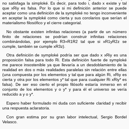
no satisfaga la simploké. Es decir, para todo i, dado x existe y tal
que xRiy es falsa. Por lo que si mi definición anterior se puede
aceptar como una definición de la symploké no tengo inconveniente
en aceptar la symploké como cierta y sus corolarios que serían el
materialismo filosófico y el cierre categorial.
No obstante existen infinitas relaciones (a partir de un número
finito de relaciones se podrían construir infinitas relaciones
combinándolas, por ejemplo R3=R1R2 tal que si xR1yR2z se
cumple, también se cumple xR3z).
Otra definición de symploké podría ser que dado x xRiy es una
proposición falsa para todo Ri. Esta definición fuerte de symploké
me parece insostenible ya que llevaría a un desdoblamiento de la
realidad en dos o más realidades paralelas sin relación entre ellas
(una compuesta por los elementos y tal que para algún Ri, xRiy es
cierta y otra por los elementos y* tal que para cualquier Ri xRiy* es
falsa). De ser eso cierto el propio filósofo estaría inmerso en el
conjunto de los elementos y o y* y para él el universo se vería
reducido a y o y*.
Espero haber formulado mi duda con suficiente claridad y recibir
una respuesta aclaratoria.
Con gran estima por su gran labor intelectual, Sergio Bordel
Velasco.