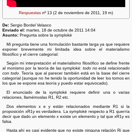
Respuestas
nº 13 (2 de noviembre de 2011, 19 m)
De:
Sergio Bordel Velasco
Enviado el:
martes, 18 de octubre de 2011 14:04
Asunto:
Pregunta sobre la symploké
Mi pregunta tiene una formulación bastante larga ya que requiere
exponer brevemente mi limitada idea sobre el materialismo
filosófico y el cierre categorial:
Según mi interpretación el materialismo filosófico se define frente
al monismo por la teoría de las symploké:
todo no está relacionado
con todo
. Teoría que al parecer también está en la base del cierre
categorial (aunque no he tenido la oportunidad de leer los tomos en
los que se expone esa teoría y puedo estar equivocado).
El enunciado de la symploké requiere definir una o varias
relaciones, llamémoslas R1, R2 etc.
Dos elementos x e y están relacionados mediante R1 si la
proposición xR1y es verdadera. La symploké respecto a R1 querría
decir que dado un elemento x existe un elemento y tal que xR1y es
falsa.
Hasta ahí es casi evidente que no existe ninguna relación Ri que